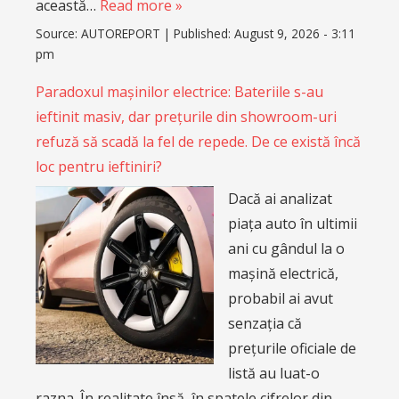
această…
Read more »
Source:
AUTOREPORT
|
Published:
August 9, 2026 - 3:11
pm
Paradoxul mașinilor electrice: Bateriile s-au
ieftinit masiv, dar prețurile din showroom-uri
refuză să scadă la fel de repede. De ce există încă
loc pentru ieftiniri?
Dacă ai analizat
piața auto în ultimii
ani cu gândul la o
mașină electrică,
probabil ai avut
senzația că
prețurile oficiale de
listă au luat-o
razna. În realitate însă, în spatele cifrelor din