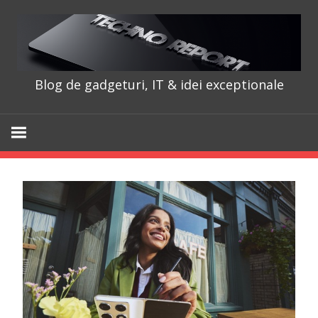
Skip
to
content
Blog de gadgeturi, IT & idei exceptionale
TechnoRepo