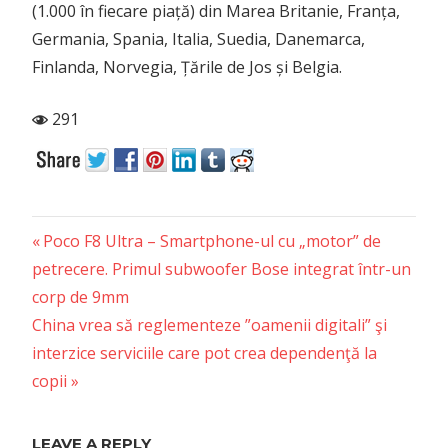
(1.000 în fiecare piață) din Marea Britanie, Franța,
Germania, Spania, Italia, Suedia, Danemarca,
Finlanda, Norvegia, Țările de Jos și Belgia.
291
Previous
Post
Poco F8 Ultra – Smartphone-ul cu „motor” de
Post:
petrecere. Primul subwoofer Bose integrat într-un
navigation
corp de 9mm
Next
China vrea să reglementeze ”oamenii digitali” şi
Post:
interzice serviciile care pot crea dependenţă la
copii
LEAVE A REPLY