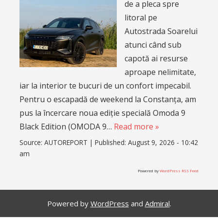
de a pleca spre
litoral pe
Autostrada Soarelui
atunci când sub
capotă ai resurse
aproape nelimitate,
iar la interior te bucuri de un confort impecabil.
Pentru o escapadă de weekend la Constanța, am
pus la încercare noua ediție specială Omoda 9
Black Edition (OMODA 9…
Read more »
Source:
AUTOREPORT
|
Published:
August 9, 2026 - 10:42
am
Powered by
WordPress RSS Feed
Powered by
WordPress
and
Admiral
.