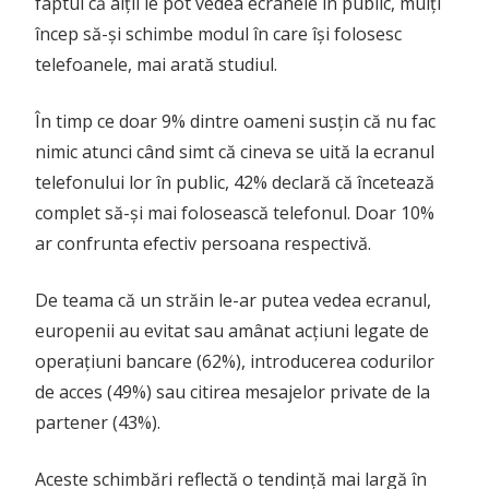
faptul că alții le pot vedea ecranele în public, mulți
încep să-și schimbe modul în care își folosesc
telefoanele, mai arată studiul.
În timp ce doar 9% dintre oameni susțin că nu fac
nimic atunci când simt că cineva se uită la ecranul
telefonului lor în public, 42% declară că încetează
complet să-și mai folosească telefonul. Doar 10%
ar confrunta efectiv persoana respectivă.
De teama că un străin le-ar putea vedea ecranul,
europenii au evitat sau amânat acțiuni legate de
operațiuni bancare (62%), introducerea codurilor
de acces (49%) sau citirea mesajelor private de la
partener (43%).
Aceste schimbări reflectă o tendință mai largă în