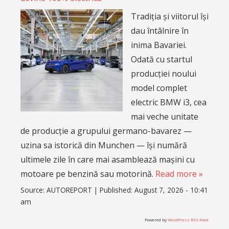
Tradiția și viitorul își
dau întâlnire în
inima Bavariei.
Odată cu startul
producției noului
model complet
electric BMW i3, cea
mai veche unitate
de producție a grupului germano-bavarez —
uzina sa istorică din Munchen — își numără
ultimele zile în care mai asamblează mașini cu
motoare pe benzină sau motorină.
Read more »
Source:
AUTOREPORT
|
Published:
August 7, 2026 - 10:41
am
Powered by
WordPress RSS Feed