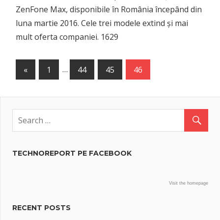
ZenFone Max, disponibile în România începând din
luna martie 2016. Cele trei modele extind și mai
mult oferta companiei. 1629
Posts
Previous
«
1
…
44
45
46
Posts
navigation
TECHNOREPORT PE FACEBOOK
Visit the homepage
RECENT POSTS