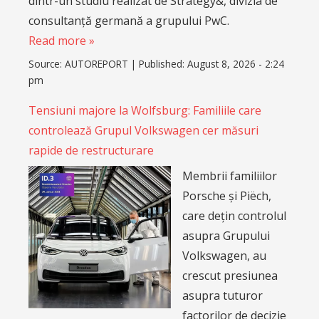
dintr-un studiu realizat de Strategy&, divizia de
consultanță germană a grupului PwC.
Read more »
Source:
AUTOREPORT
|
Published:
August 8, 2026 - 2:24
pm
Tensiuni majore la Wolfsburg: Familiile care
controlează Grupul Volkswagen cer măsuri
rapide de restructurare
Membrii familiilor
Porsche și Piëch,
care dețin controlul
asupra Grupului
Volkswagen, au
crescut presiunea
asupra tuturor
factorilor de decizie