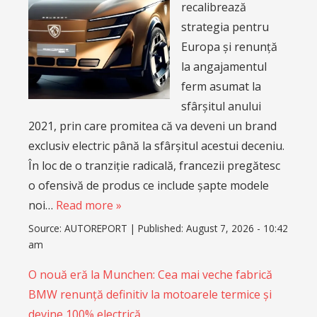
recalibrează
strategia pentru
Europa și renunță
la angajamentul
ferm asumat la
sfârșitul anului
2021, prin care promitea că va deveni un brand
exclusiv electric până la sfârșitul acestui deceniu.
În loc de o tranziție radicală, francezii pregătesc
o ofensivă de produs ce include șapte modele
noi…
Read more »
Source:
AUTOREPORT
|
Published:
August 7, 2026 - 10:42
am
O nouă eră la Munchen: Cea mai veche fabrică
BMW renunță definitiv la motoarele termice și
devine 100% electrică