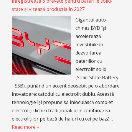
înregistrează 6 brevete pentru bateriile solid-
state și vizează producția în 2027
Gigantul auto
chinez BYD își
accelerează
investițiile în
dezvoltarea
bateriilor cu
electrolit solid
(Solid-State Battery
- SSB), punând un accent deosebit pe o abordare
inovatoare: catodul cu electrolit dublu. Această
tehnologie își propune să înlocuiască complet
electroliții lichizi tradiționali prin combinarea
electroliților pe bază de haluri cu cei pe bază…
Read more »