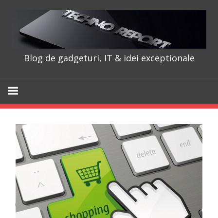
Skip
to
content
Blog de gadgeturi, IT & idei exceptionale
TechnoRepo