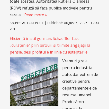
toate acestea, Autoritatea Rutieră Olandeză
(RDW) refuză să facă publice motivele pentru
care a…
Read more »
Source:
AUTOREPORT
|
Published:
August 6, 2026 - 12:34
pm
Eficiență în stil german: Schaeffler face
„curățenie” prin birouri și trimite angajații la
pensie, deși profitul e în linie cu așteptările
Vremuri grele
pentru industria
auto, dar extrem de
creative pentru
departamentele de
resurse umane!
Producătorul
german de