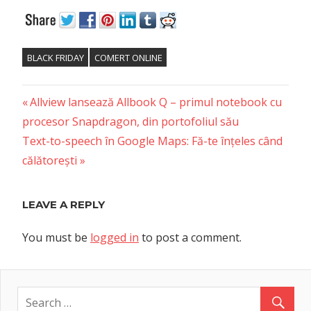
BLACK FRIDAY
COMERT ONLINE
Previous
Post
Allview lansează Allbook Q – primul notebook cu
Post:
procesor Snapdragon, din portofoliul său
navigation
Next
Text-to-speech în Google Maps: Fă-te înțeles când
Post:
călătorești
LEAVE A REPLY
You must be
logged in
to post a comment.