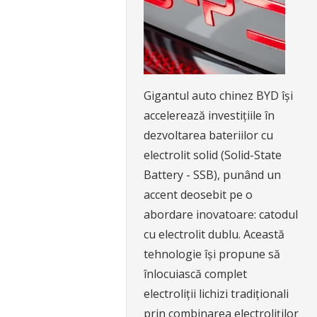
Gigantul auto chinez BYD își
accelerează investițiile în
dezvoltarea bateriilor cu
electrolit solid (Solid-State
Battery - SSB), punând un
accent deosebit pe o
abordare inovatoare: catodul
cu electrolit dublu. Această
tehnologie își propune să
înlocuiască complet
electroliții lichizi tradiționali
prin combinarea electroliților