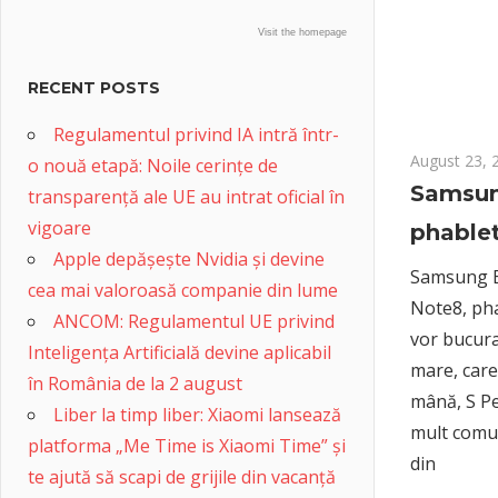
Visit the homepage
RECENT POSTS
Regulamentul privind IA intră într-
August 23, 
o nouă etapă: Noile cerințe de
Samsun
transparență ale UE au intrat oficial în
vigoare
phable
Apple depășește Nvidia și devine
Samsung El
cea mai valoroasă companie din lume
Note8, phab
ANCOM: Regulamentul UE privind
vor bucura
Inteligența Artificială devine aplicabil
mare, care 
în România de la 2 august
mână, S Pe
Liber la timp liber: Xiaomi lansează
mult comun
platforma „Me Time is Xiaomi Time” și
din
te ajută să scapi de grijile din vacanță