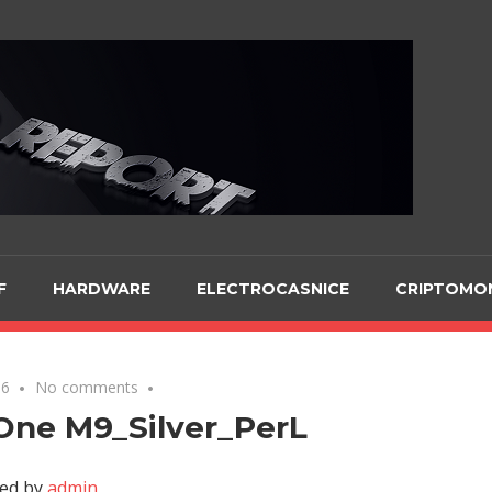
Te
F
HARDWARE
ELECTROCASNICE
CRIPTOMO
16
No comments
One M9_Silver_PerL
ed by
admin