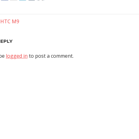
– HTC M9
tion
REPLY
 be
logged in
to post a comment.