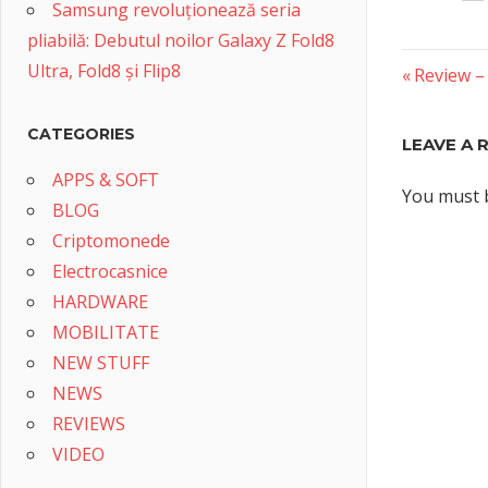
Samsung revoluționează seria
pliabilă: Debutul noilor Galaxy Z Fold8
Ultra, Fold8 și Flip8
Previous
Post
Review 
Post:
naviga
CATEGORIES
LEAVE A 
APPS & SOFT
You must
BLOG
Criptomonede
Electrocasnice
HARDWARE
MOBILITATE
NEW STUFF
NEWS
REVIEWS
VIDEO