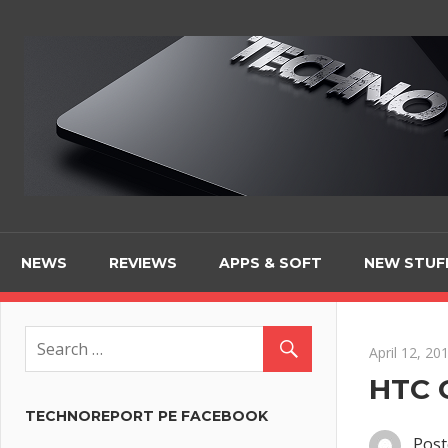
Skip
to
content
NEWS
REVIEWS
APPS & SOFT
NEW STUF
April 12, 20
HTC 
TECHNOREPORT PE FACEBOOK
Post