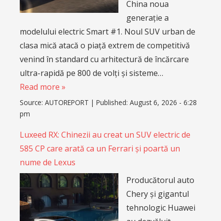
China noua
generație a
modelului electric Smart #1. Noul SUV urban de
clasa mică atacă o piață extrem de competitivă
venind în standard cu arhitectură de încărcare
ultra-rapidă pe 800 de volți și sisteme…
Read more »
Source:
AUTOREPORT
|
Published:
August 6, 2026 - 6:28
pm
Luxeed RX: Chinezii au creat un SUV electric de
585 CP care arată ca un Ferrari și poartă un
nume de Lexus
Producătorul auto
Chery și gigantul
tehnologic Huawei