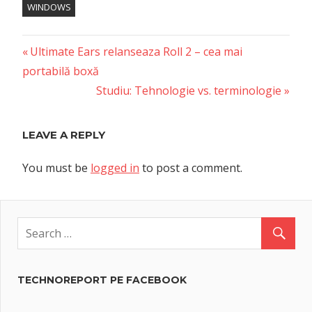
WINDOWS
Previous
Post
Ultimate Ears relanseaza Roll 2 – cea mai
Post:
portabilă boxă
navigation
Next
Studiu: Tehnologie vs. terminologie
Post:
LEAVE A REPLY
You must be
logged in
to post a comment.
TECHNOREPORT PE FACEBOOK