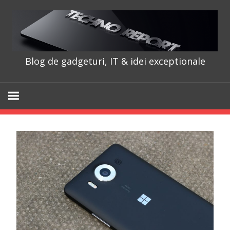
Skip
to
content
Blog de gadgeturi, IT & idei exceptionale
TechnoRepo