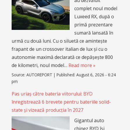
au dezvăluit
complet noul model
Luxeed RX, după o
primă prezentare
sumară lansată în
urmă cu două luni. Cu o siluetă ce amintește
frapant de un crossover italian de lux și cu o
autonomie maximă declarată ce depășește 800
de kilometri, noul model…
Read more »
Source:
AUTOREPORT
|
Published:
August 6, 2026 - 6:24
pm
Pas uriaș către bateria viitorului: BYD
înregistrează 6 brevete pentru bateriile solid-
state și vizează producția în 2027
Gigantul auto
chinez BYD își