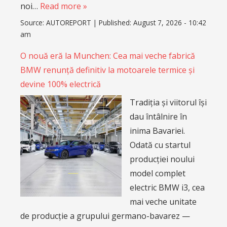
noi…
Read more »
Source:
AUTOREPORT
|
Published:
August 7, 2026 - 10:42
am
O nouă eră la Munchen: Cea mai veche fabrică
BMW renunță definitiv la motoarele termice și
devine 100% electrică
Tradiția și viitorul își
dau întâlnire în
inima Bavariei.
Odată cu startul
producției noului
model complet
electric BMW i3, cea
mai veche unitate
de producție a grupului germano-bavarez —