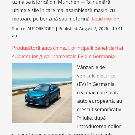
uzina sa istorică din Munchen — își numără
ultimele zile în care mai asamblează mașini cu
motoare pe benzină sau motorină.
Read more »
Source:
AUTOREPORT
|
Published:
August 7, 2026 - 10:41
am
Producătorii auto chinezi, principalii beneficiari ai
subvenților guvernamentale EV din Germania
Vânzările de
vehicule electrice
(EV) în Germania,
cea mai mare piața
auto europeană, au
crescut semnificativ
în iulie, după
introducerea noilor
subvenții guvernamentale, producătorii auto