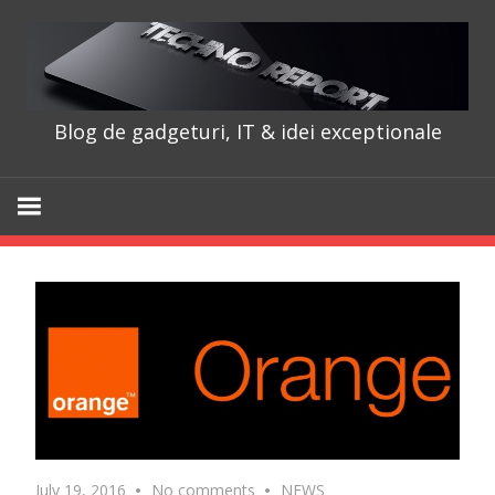
Skip
to
content
Blog de gadgeturi, IT & idei exceptionale
TechnoRepo
July 19, 2016
No comments
NEWS