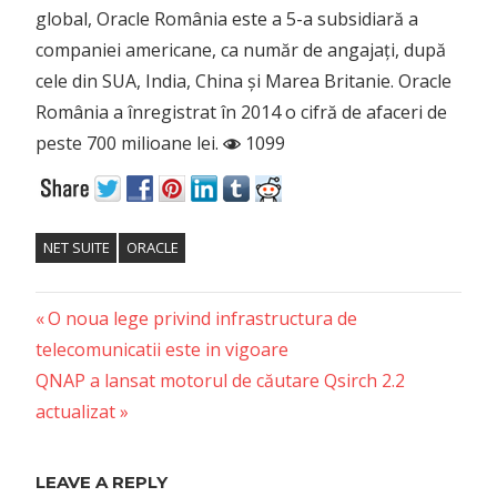
global, Oracle România este a 5-a subsidiară a
companiei americane, ca număr de angajați, după
cele din SUA, India, China și Marea Britanie. Oracle
România a înregistrat în 2014 o cifră de afaceri de
peste 700 milioane lei.
1099
NET SUITE
ORACLE
Previous
Post
O noua lege privind infrastructura de
Post:
telecomunicatii este in vigoare
navigation
Next
QNAP a lansat motorul de căutare Qsirch 2.2
Post:
actualizat
LEAVE A REPLY