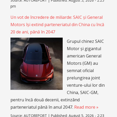
Source:
AUTOREPORT
|
Published:
August 5, 2026 - 2:25
pm
Un vot de încredere de miliarde: SAIC și General
Motors își extind parteneriatul din China cu încă
20 de ani, până în 2047
Grupul chinez SAIC
Motor și gigantul
american General
Motors (GM) au
semnat oficial
prelungirea joint
venture-ului lor din
China, SAIC-GM,
pentru încă două decenii, extinzând
parteneriatul până în anul 2047.
Read more »
Source:
AUTOREPORT
|
Published:
August 5, 2026 - 2:23