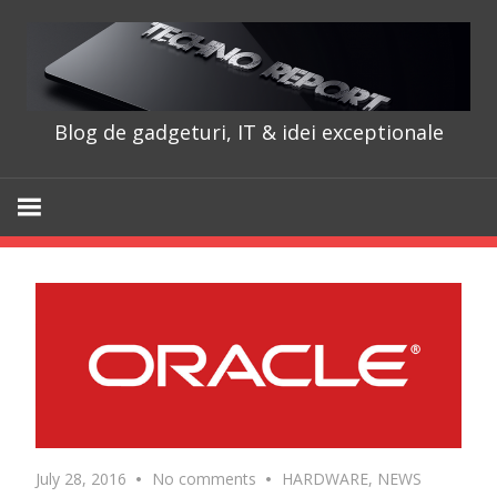
Skip
to
content
Blog de gadgeturi, IT & idei exceptionale
TechnoRepo
July 28, 2016
No comments
HARDWARE
,
NEWS