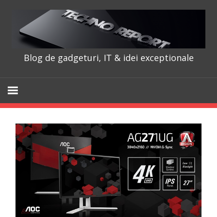
Skip
to
content
Blog de gadgeturi, IT & idei exceptionale
TechnoRepo