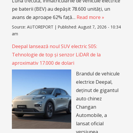
Luna trecută, înmatriculările de vehicule electrice
pe baterii (BEV) au depășit 78.600 unități, un
avans de aproape 62% față…
Read more »
Source:
AUTOREPORT
|
Published:
August 7, 2026 - 10:34
am
Deepal lansează noul SUV electric S05:
Tehnologie de top și senzor LiDAR de la
aproximativ 17.000 de dolari
Brandul de vehicule
electrice Deepal,
deținut de gigantul
auto chinez
Changan
Automobile, a
lansat oficial
versiunea