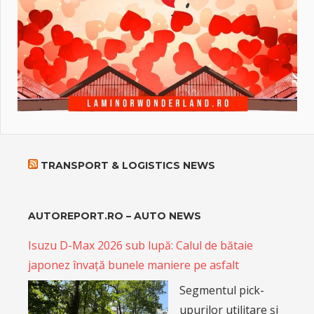
TRANSPORT & LOGISTICS NEWS
AUTOREPORT.RO – AUTO NEWS
Isuzu D-Max 2026 sub lupă: Calul de bătaie
japonez învață bunele maniere pe asfalt
Segmentul pick-
upurilor utilitare și