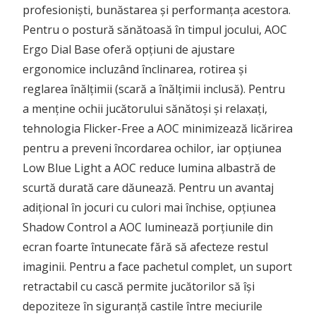
profesioniști, bunăstarea și performanța acestora.
Pentru o postură sănătoasă în timpul jocului, AOC
Ergo Dial Base oferă opțiuni de ajustare
ergonomice incluzând înclinarea, rotirea și
reglarea înălțimii (scară a înălțimii inclusă). Pentru
a menține ochii jucătorului sănătoși și relaxați,
tehnologia Flicker-Free a AOC minimizează licărirea
pentru a preveni încordarea ochilor, iar opțiunea
Low Blue Light a AOC reduce lumina albastră de
scurtă durată care dăunează. Pentru un avantaj
adițional în jocuri cu culori mai închise, opțiunea
Shadow Control a AOC luminează porțiunile din
ecran foarte întunecate fără să afecteze restul
imaginii. Pentru a face pachetul complet, un suport
retractabil cu cască permite jucătorilor să își
depoziteze în siguranță castile între meciurile