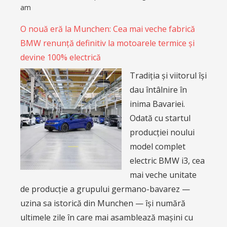
am
O nouă eră la Munchen: Cea mai veche fabrică
BMW renunță definitiv la motoarele termice și
devine 100% electrică
Tradiția și viitorul își
dau întâlnire în
inima Bavariei.
Odată cu startul
producției noului
model complet
electric BMW i3, cea
mai veche unitate
de producție a grupului germano-bavarez —
uzina sa istorică din Munchen — își numără
ultimele zile în care mai asamblează mașini cu