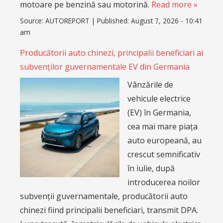
motoare pe benzină sau motorină.
Read more »
Source:
AUTOREPORT
|
Published:
August 7, 2026 - 10:41
am
Producătorii auto chinezi, principalii beneficiari ai
subvenților guvernamentale EV din Germania
Vânzările de
vehicule electrice
(EV) în Germania,
cea mai mare piața
auto europeană, au
crescut semnificativ
în iulie, după
introducerea noilor
subvenții guvernamentale, producătorii auto
chinezi fiind principalii beneficiari, transmit DPA.