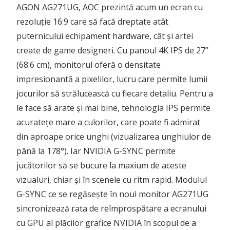
AGON AG271UG, AOC prezintă acum un ecran cu
rezoluție 16:9 care să facă dreptate atât
puternicului echipament hardware, cât și artei
create de game designeri. Cu panoul 4K IPS de 27”
(68.6 cm), monitorul oferă o densitate
impresionantă a pixelilor, lucru care permite lumii
jocurilor să strălucească cu fiecare detaliu. Pentru a
le face să arate și mai bine, tehnologia IPS permite
acuratețe mare a culorilor, care poate fi admirat
din aproape orice unghi (vizualizarea unghiulor de
până la 178°). Iar NVIDIA G-SYNC permite
jucătorilor să se bucure la maxium de aceste
vizualuri, chiar și în scenele cu ritm rapid. Modulul
G-SYNC ce se regăsește în noul monitor AG271UG
sincronizează rata de reîmprospătare a ecranului
cu GPU al plăcilor grafice NVIDIA în scopul de a