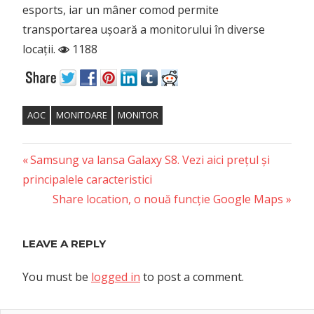
esports, iar un mâner comod permite
transportarea ușoară a monitorului în diverse
locații.
1188
AOC
MONITOARE
MONITOR
Previous
Post
Samsung va lansa Galaxy S8. Vezi aici prețul și
Post:
principalele caracteristici
navigation
Next
Share location, o nouă funcție Google Maps
Post:
LEAVE A REPLY
You must be
logged in
to post a comment.