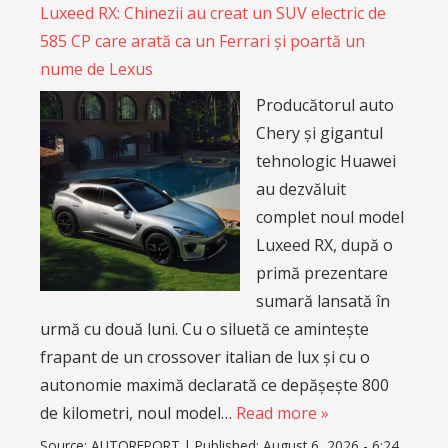
Luxeed RX: Chinezii au creat un SUV electric de
585 CP care arată ca un Ferrari și poartă un
nume de Lexus
Producătorul auto
Chery și gigantul
tehnologic Huawei
au dezvăluit
complet noul model
Luxeed RX, după o
primă prezentare
sumară lansată în
urmă cu două luni. Cu o siluetă ce amintește
frapant de un crossover italian de lux și cu o
autonomie maximă declarată ce depășește 800
de kilometri, noul model…
Read more »
Source:
AUTOREPORT
|
Published:
August 6, 2026 - 6:24