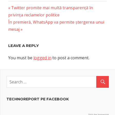
Previous
Post
Twitter promite mai multă transparență în
Post:
privința reclamelor politice
navigation
Next
În premieră, WhatsApp va permite ștergerea unui
Post:
mesaj
LEAVE A REPLY
You must be
logged in
to post a comment.
TECHNOREPORT PE FACEBOOK
Visit the homepage