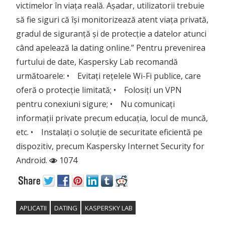
victimelor în viața reală. Așadar, utilizatorii trebuie
să fie siguri că își monitorizează atent viața privată,
gradul de siguranță și de protecție a datelor atunci
când apelează la dating online.” Pentru prevenirea
furtului de date, Kaspersky Lab recomandă
următoarele: • Evitați rețelele Wi-Fi publice, care
oferă o protecție limitată; • Folosiți un VPN
pentru conexiuni sigure; • Nu comunicați
informații private precum educația, locul de muncă,
etc. • Instalați o soluție de securitate eficientă pe
dispozitiv, precum Kaspersky Internet Security for
Android.
1074
APLICATII
DATING
KASPERSKY LAB