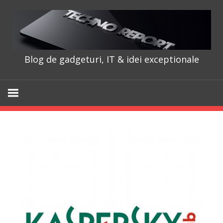
Skip
to
content
Blog de gadgeturi, IT & idei exceptionale
TechnoRepo