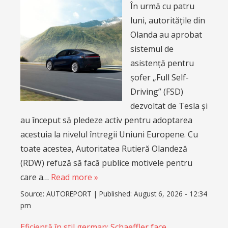
În urmă cu patru
luni, autoritățile din
Olanda au aprobat
sistemul de
asistență pentru
șofer „Full Self-
Driving” (FSD)
dezvoltat de Tesla și
au început să pledeze activ pentru adoptarea
acestuia la nivelul întregii Uniuni Europene. Cu
toate acestea, Autoritatea Rutieră Olandeză
(RDW) refuză să facă publice motivele pentru
care a…
Read more »
Source:
AUTOREPORT
|
Published:
August 6, 2026 - 12:34
pm
Eficiență în stil german: Schaeffler face