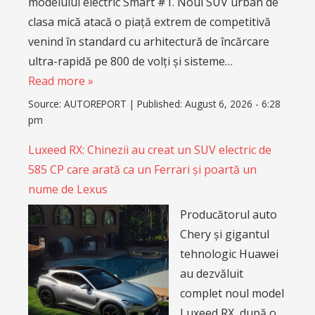
modelului electric Smart #1. Noul SUV urban de
clasa mică atacă o piață extrem de competitivă
venind în standard cu arhitectură de încărcare
ultra-rapidă pe 800 de volți și sisteme…
Read more »
Source:
AUTOREPORT
|
Published:
August 6, 2026 - 6:28
pm
Luxeed RX: Chinezii au creat un SUV electric de
585 CP care arată ca un Ferrari și poartă un
nume de Lexus
Producătorul auto
Chery și gigantul
tehnologic Huawei
au dezvăluit
complet noul model
Luxeed RX, după o