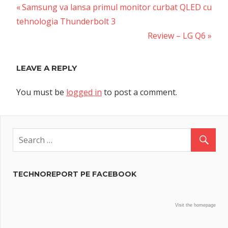
Previous
Post
Samsung va lansa primul monitor curbat QLED cu
Post:
tehnologia Thunderbolt 3
navigation
Next
Review – LG Q6
Post:
LEAVE A REPLY
You must be
logged in
to post a comment.
TECHNOREPORT PE FACEBOOK
Visit the homepage