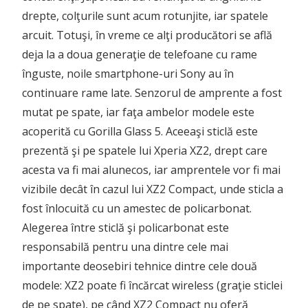
drepte, colţurile sunt acum rotunjite, iar spatele
arcuit. Totuşi, în vreme ce alţi producători se află
deja la a doua generaţie de telefoane cu rame
înguste, noile smartphone-uri Sony au în
continuare rame late. Senzorul de amprente a fost
mutat pe spate, iar faţa ambelor modele este
acoperită cu Gorilla Glass 5. Aceeaşi sticlă este
prezentă şi pe spatele lui Xperia XZ2, drept care
acesta va fi mai alunecos, iar amprentele vor fi mai
vizibile decât în cazul lui XZ2 Compact, unde sticla a
fost înlocuită cu un amestec de policarbonat.
Alegerea între sticlă şi policarbonat este
responsabilă pentru una dintre cele mai
importante deosebiri tehnice dintre cele două
modele: XZ2 poate fi încărcat wireless (graţie sticlei
de pe spate), pe când XZ2 Compact nu oferă