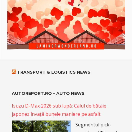
TRANSPORT & LOGISTICS NEWS
AUTOREPORT.RO – AUTO NEWS
Isuzu D-Max 2026 sub lupă: Calul de bătaie
japonez învață bunele maniere pe asfalt
Segmentul pick-