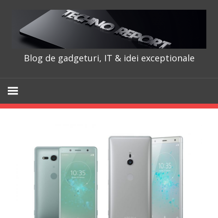
Skip
to
content
Blog de gadgeturi, IT & idei exceptionale
TechnoRepo