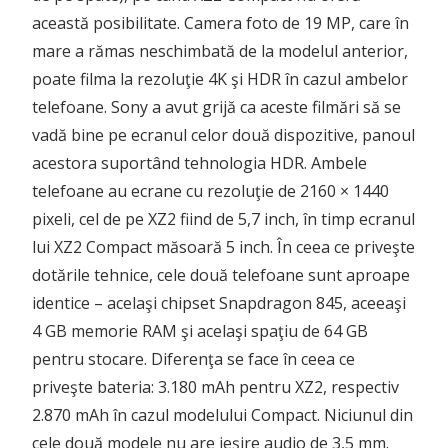
această posibilitate. Camera foto de 19 MP, care în
mare a rămas neschimbată de la modelul anterior,
poate filma la rezoluţie 4K şi HDR în cazul ambelor
telefoane. Sony a avut grijă ca aceste filmări să se
vadă bine pe ecranul celor două dispozitive, panoul
acestora suportând tehnologia HDR. Ambele
telefoane au ecrane cu rezoluţie de 2160 × 1440
pixeli, cel de pe XZ2 fiind de 5,7 inch, în timp ecranul
lui XZ2 Compact măsoară 5 inch. În ceea ce priveşte
dotările tehnice, cele două telefoane sunt aproape
identice – acelaşi chipset Snapdragon 845, aceeaşi
4 GB memorie RAM şi acelaşi spaţiu de 64 GB
pentru stocare. Diferenţa se face în ceea ce
priveşte bateria: 3.180 mAh pentru XZ2, respectiv
2.870 mAh în cazul modelului Compact. Niciunul din
cele două modele nu are ieşire audio de 3,5 mm.