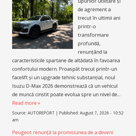
upurilor utilitare și
de agrement a
trecut în ultimii ani
printr-o
transformare
profundă,
renunțând la
caracteristicile spartane de altădată în favoarea
confortului modern. Proaspăt trecut printr-un
facelift și un upgrade tehnic substanțial, noul
Isuzu D-Max 2026 demonstrează că un vehicul
de muncă cinstit poate evolua spre un nivel de…
Read more »
Source:
AUTOREPORT
|
Published:
August 7, 2026 - 10:52
am
Peugeot renunță la promisiunea de a deveni