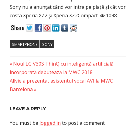
Sony nu a anunţat când vor intra pe piaţă şi cât vor
costa Xperia XZ2 şi Xperia XZ2Compact.
1098
SMARTPHONE
SONY
Previous
Post
Noul LG V30S ThinQ cu inteligență artificială
Post:
încorporată debutează la MWC 2018
navigation
Next
Allvie a prezentat asistentul vocal AVI la MWC
Post:
Barcelona
LEAVE A REPLY
You must be
logged in
to post a comment.