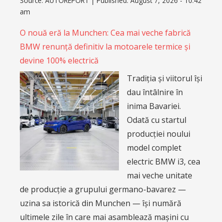
Source:
AUTOREPORT
|
Published:
August 7, 2026 - 10:42
am
O nouă eră la Munchen: Cea mai veche fabrică
BMW renunță definitiv la motoarele termice și
devine 100% electrică
Tradiția și viitorul își
dau întâlnire în
inima Bavariei.
Odată cu startul
producției noului
model complet
electric BMW i3, cea
mai veche unitate
de producție a grupului germano-bavarez —
uzina sa istorică din Munchen — își numără
ultimele zile în care mai asamblează mașini cu