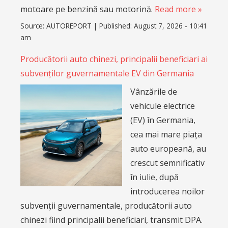
motoare pe benzină sau motorină.
Read more »
Source:
AUTOREPORT
|
Published:
August 7, 2026 - 10:41
am
Producătorii auto chinezi, principalii beneficiari ai
subvenților guvernamentale EV din Germania
Vânzările de
vehicule electrice
(EV) în Germania,
cea mai mare piața
auto europeană, au
crescut semnificativ
în iulie, după
introducerea noilor
subvenții guvernamentale, producătorii auto
chinezi fiind principalii beneficiari, transmit DPA.