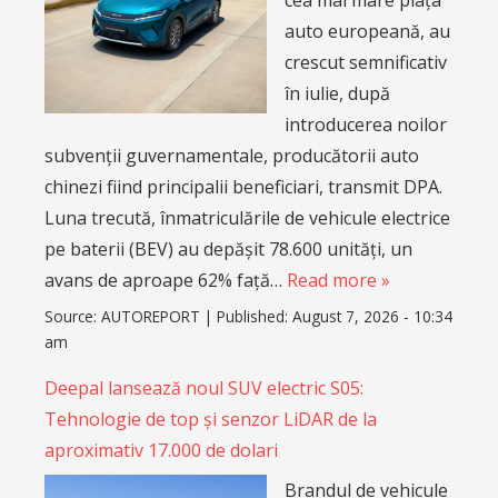
auto europeană, au
crescut semnificativ
în iulie, după
introducerea noilor
subvenții guvernamentale, producătorii auto
chinezi fiind principalii beneficiari, transmit DPA.
Luna trecută, înmatriculările de vehicule electrice
pe baterii (BEV) au depășit 78.600 unități, un
avans de aproape 62% față…
Read more »
Source:
AUTOREPORT
|
Published:
August 7, 2026 - 10:34
am
Deepal lansează noul SUV electric S05:
Tehnologie de top și senzor LiDAR de la
aproximativ 17.000 de dolari
Brandul de vehicule