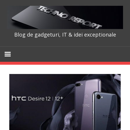
Skip
to
content
Blog de gadgeturi, IT & idei exceptionale
TechnoRepo