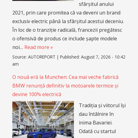
sfârșitul anului
2021, prin care promitea că va deveni un brand
exclusiv electric până la sfârșitul acestui deceniu.
În loc de o tranziție radicală, francezii pregătesc
o ofensivă de produs ce include șapte modele
noi…
Read more »
Source:
AUTOREPORT
|
Published:
August 7, 2026 - 10:42
am
O nouă eră la Munchen: Cea mai veche fabrică
BMW renunță definitiv la motoarele termice și
devine 100% electrică
Tradiția și viitorul își
dau întâlnire în
inima Bavariei.
Odată cu startul