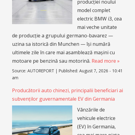
producției noului
model complet
electric BMW i3, cea
mai veche unitate
de producție a grupului germano-bavarez —
uzina sa istorică din Munchen — își numără
ultimele zile în care mai asamblează mașini cu
motoare pe benzină sau motorină.
Read more »
Source:
AUTOREPORT
|
Published:
August 7, 2026 - 10:41
am
Producătorii auto chinezi, principalii beneficiari ai
subvenților guvernamentale EV din Germania
Vânzările de
vehicule electrice
(EV) în Germania,
cea mai mare piața