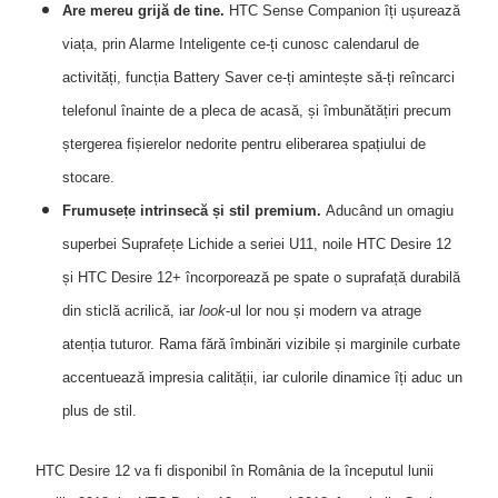
Are mereu grijă de tine.
HTC Sense Companion îți ușurează
viața, prin Alarme Inteligente ce-ți cunosc calendarul de
activități, funcția Battery Saver ce-ți amintește să-ți reîncarci
telefonul înainte de a pleca de acasă, și îmbunătățiri precum
ștergerea fișierelor nedorite pentru eliberarea spațiului de
stocare.
Frumusețe intrinsecă și stil premium.
Aducând un omagiu
superbei Suprafețe Lichide a seriei U11, noile HTC Desire 12
și HTC Desire 12+ încorporează pe spate o suprafață durabilă
din sticlă acrilică, iar
look
-ul lor nou și modern va atrage
atenția tuturor. Rama fără îmbinări vizibile și marginile curbate
accentuează impresia calității, iar culorile dinamice îți aduc un
plus de stil.
HTC Desire 12 va fi disponibil în România de la începutul lunii