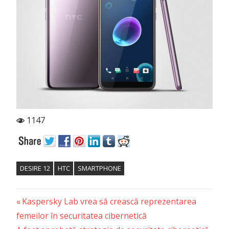
1147
DESIRE 12
HTC
SMARTPHONE
Previous
Post
Kaspersky Lab vrea să crească reprezentarea
Post:
femeilor în securitatea cibernetică
navigation