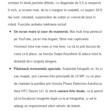
similare în două pachete diferite, cu diagonale de 5,5 și respectiv
6 inch, și ecrane mari, de la o margine la cealaltă, cu aspect 18:9;
dar sunt, totodată, surprinzător de subțiri și comod de ținut în
mână. Funcțiile ambelor telefoane includ:
Un ecran mare și ușor de manevrat.
Mai mult timp petrecut
pe YouTube, jocuri mai bogate, filme mai captivante.
Vizionezi totul mai mare și mai bine, ca să te poți bucura de
ceea ce-ți place, iar funcția Swipe Anywhere îți aduce totul la
distanță de-o singură atingere.
Păstrează momentele speciale.
Surprinde fotografii vii, fie zi
sau noapte, prin camera foto principală de 13 MP, cu un plus
de claritate la purtător prin funcția Phase Detection Autofocus.
Noul HTC Desire 12+ îți oferă
camere foto duale
, ce-ți permit
să re-focalizezi imaginile după ce le-ai fotografiat, și să le
adaugi un impresionant efect artistic de
bokeh
.