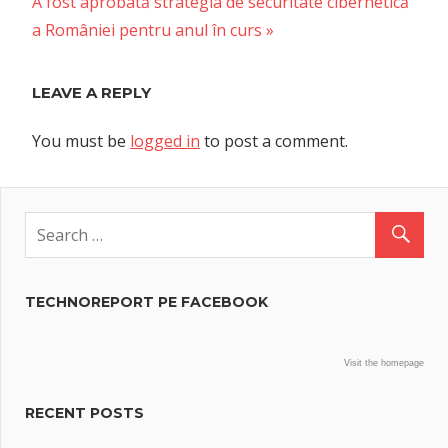
Next
A fost aprobată strategia de securitate cibernetică
Post:
a României pentru anul în curs
LEAVE A REPLY
You must be
logged in
to post a comment.
TECHNOREPORT PE FACEBOOK
Visit the homepage
RECENT POSTS