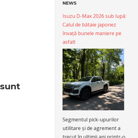
NEWS
Isuzu D-Max 2026 sub lupă:
Calul de bătaie japonez
învață bunele maniere pe
asfalt
 sunt
Segmentul pick-upurilor
utilitare și de agrement a
trecut în ultimii ani printr-o