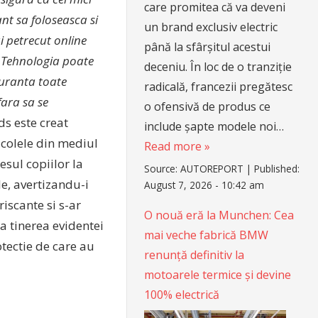
care promitea că va deveni
nt sa foloseasca si
un brand exclusiv electric
 petrecut online
până la sfârșitul acestui
. Tehnologia poate
deceniu. În loc de o tranziție
guranta toate
radicală, francezii pregătesc
fara sa se
o ofensivă de produs ce
s este creat
include șapte modele noi…
ricolele din mediul
Read more »
esul copiilor la
Source:
AUTOREPORT
|
Published:
ele, avertizandu-i
August 7, 2026 - 10:42 am
riscante si s-ar
O nouă eră la Munchen: Cea
a tinerea evidentei
mai veche fabrică BMW
otectie de care au
renunță definitiv la
motoarele termice și devine
100% electrică