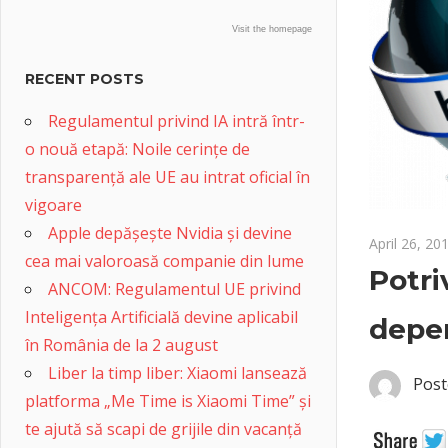
Visit the homepage
RECENT POSTS
Regulamentul privind IA intră într-
o nouă etapă: Noile cerințe de
transparență ale UE au intrat oficial în
vigoare
Apple depășește Nvidia și devine
April 26, 20
cea mai valoroasă companie din lume
Potri
ANCOM: Regulamentul UE privind
Inteligența Artificială devine aplicabil
depen
în România de la 2 august
Liber la timp liber: Xiaomi lansează
Post
platforma „Me Time is Xiaomi Time” și
te ajută să scapi de grijile din vacanță