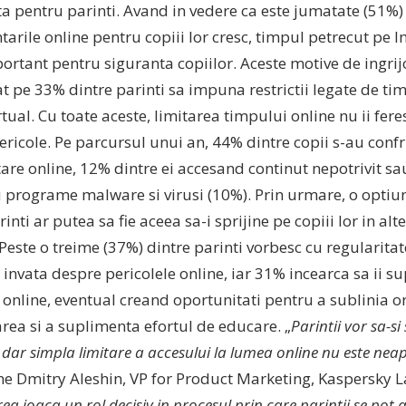
a pentru parinti. Avand in vedere ca este jumatate (51%) 
arile online pentru copiii lor cresc, timpul petrecut pe I
ortant pentru siguranta copiilor. Aceste motive de ingrij
 pe 33% dintre parinti sa impuna restrictii legate de ti
tual. Cu toate aceste, limitarea timpului online nu ii fer
ericole. Pe parcursul unui an, 44% dintre copii s-au confr
re online, 12% dintre ei accesand continut nepotrivit sa
u programe malware si virusi (10%). Prin urmare, o optiun
inti ar putea sa fie aceea sa-i sprijine pe copiii lor in al
Peste o treime (37%) dintre parinti vorbesc cu regularitate
 invata despre pericolele online, iar 31% incearca sa ii 
 online, eventual creand oportunitati pentru a sublinia o
rea si a suplimenta efortul de educare. „
Parintii vor sa-si 
 dar simpla limitare a accesului la lumea online nu este ne
e Dmitry Aleshin, VP for Product Marketing, Kaspersky L
a joaca un rol decisiv in procesul prin care parintii se pot a