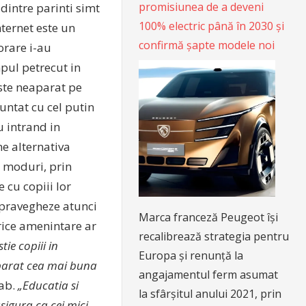
promisiunea de a deveni
dintre parinti simt
100% electric până în 2030 și
nternet este un
confirmă șapte modele noi
orare i-au
mpul petrecut in
este neaparat pe
untat cu cel putin
u intrand in
e alternativa
te moduri, prin
 cu copiii lor
supravegheze atunci
Marca franceză Peugeot își
rice amenintare ar
recalibrează strategia pentru
stie copiii in
Europa și renunță la
aparat cea mai buna
angajamentul ferm asumat
ab.
„Educatia si
la sfârșitul anului 2021, prin
sigura ca cei mici