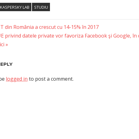
KASPERSKY LAB
STUDIU
 IT din România a crescut cu 14-15% în 2017
 privind datele private vor favoriza Facebook şi Google, în
tion
ci
REPLY
 be
logged in
to post a comment.