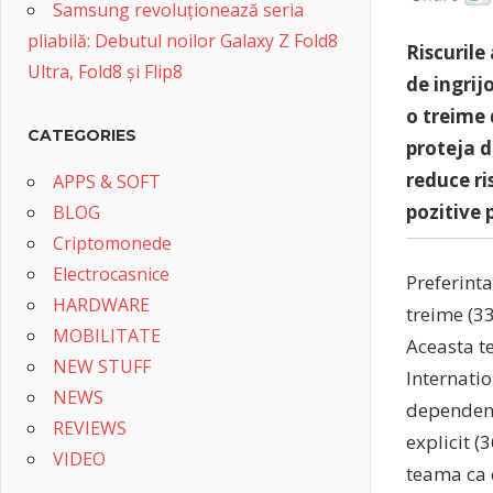
Samsung revoluționează seria
pliabilă: Debutul noilor Galaxy Z Fold8
Riscurile
Ultra, Fold8 și Flip8
de ingrij
o treime 
CATEGORIES
proteja d
reduce ri
APPS & SOFT
pozitive 
BLOG
Criptomonede
Electrocasnice
Preferinta
HARDWARE
treime (33
MOBILITATE
Aceasta t
NEW STUFF
Internatio
NEWS
dependent
REVIEWS
explicit (
VIDEO
teama ca c