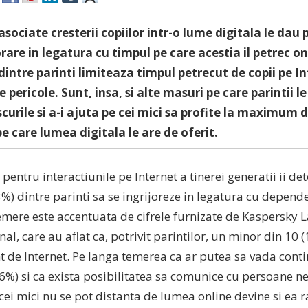
 asociate cresterii copiilor intr-o lume digitala le dau
orare in legatura cu timpul pe care acestia il petrec o
dintre parinti limiteaza timpul petrecut de copii pe In
e pericole. Sunt, insa, si alte masuri pe care parintii l
scurile si a-i ajuta pe cei mici sa profite la maximum d
pe care lumea digitala le are de oferit.
 pentru interactiunile pe Internet a tinerei generatii ii d
%) dintre parinti sa se ingrijoreze in legatura cu depende
emere este accentuata de cifrele furnizate de Kaspersky 
nal, care au aflat ca, potrivit parintilor, un minor din 10 
 de Internet. Pe langa temerea ca ar putea sa vada conti
36%) si ca exista posibilitatea sa comunice cu persoane 
ei mici nu se pot distanta de lumea online devine si ea 