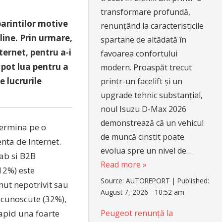
transformare profundă,
 parintilor motive
renunțând la caracteristicile
nline. Prin urmare,
spartane de altădată în
ternet, pentru a-i
favoarea confortului
e pot lua pentru a
modern. Proaspăt trecut
e lucrurile
printr-un facelift și un
upgrade tehnic substanțial,
noul Isuzu D-Max 2026
demonstrează că un vehicul
etermina pe o
de muncă cinstit poate
nta de Internet.
evolua spre un nivel de…
Lab si B2B
Read more »
(12%) este
Source:
AUTOREPORT
|
Published:
nut nepotrivit sau
August 7, 2026 - 10:52 am
necunoscute (32%),
Peugeot renunță la
rapid una foarte