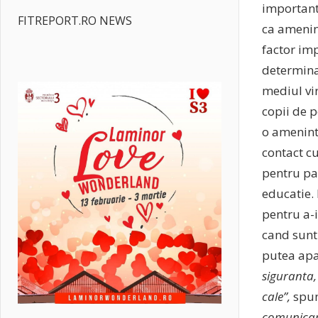
important
FITREPORT.RO NEWS
ca amenint
factor imp
determinat
mediul vir
copii de p
o ameninta
contact c
pentru par
educatie. 
pentru a-i
cand sunt
putea apa
siguranta,
cale”,
spun
comunicare