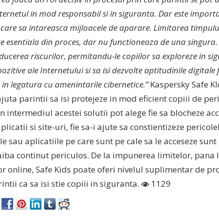
nternetul in mod responsabil si in siguranta. Dar este importa
are sa intareasca mijloacele de aparare. Limitarea timpului
te esentiala din proces, dar nu functioneaza de una singura
educerea riscurilor, permitandu-le copiilor sa exploreze in si
ozitive ale Internetului si sa isi dezvolte aptitudinile digitale 
e in legatura cu amenintarile cibernetice.”
Kaspersky Safe KId
juta parintii sa isi protejeze in mod eficient copiii de pe
in intermediul acestei solutii pot alege fie sa blocheze acc
licatii si site-uri, fie sa-i ajute sa constientizeze pericol
ile sau aplicatiile pe care sunt pe cale sa le acceseze sunt 
iba continut periculos. De la impunerea limitelor, pana l
lor online, Safe Kids poate oferi nivelul suplimentar de pr
intii ca sa isi stie copiii in siguranta.
1129