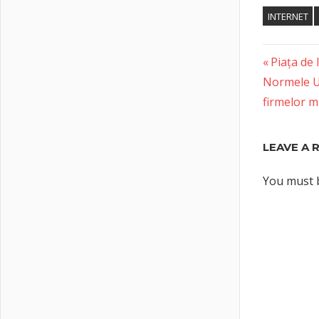
INTERNET
Previous
Post
Piața de
Next
Post:
Normele UE
naviga
Post:
firmelor mi
LEAVE A 
You must