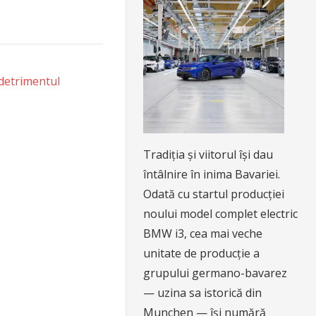
 detrimentul
Tradiția și viitorul își dau
întâlnire în inima Bavariei.
Odată cu startul producției
noului model complet electric
BMW i3, cea mai veche
unitate de producție a
grupului germano-bavarez
— uzina sa istorică din
Munchen — își numără