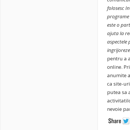
folosesc I
programe c
este o par
ajuta la r
aspectele p
ingrijorez
pentru a a
online. Pr
anumite ap
ca site-ur
putea sa a
activitati
nevoie par