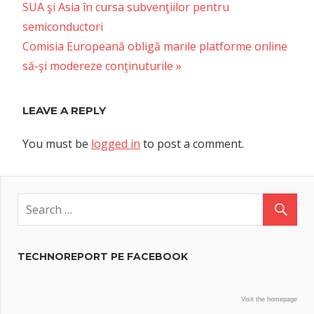
Post:
SUA şi Asia în cursa subvenţiilor pentru
navigation
semiconductori
Next
Comisia Europeană obligă marile platforme online
Post:
să-şi modereze conţinuturile
LEAVE A REPLY
You must be
logged in
to post a comment.
TECHNOREPORT PE FACEBOOK
Visit the homepage