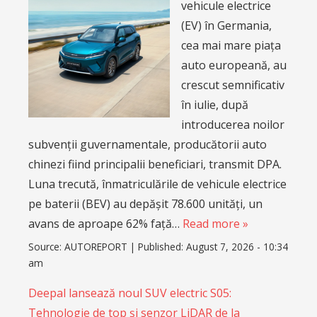
vehicule electrice
(EV) în Germania,
cea mai mare piața
auto europeană, au
crescut semnificativ
în iulie, după
introducerea noilor
subvenții guvernamentale, producătorii auto
chinezi fiind principalii beneficiari, transmit DPA.
Luna trecută, înmatriculările de vehicule electrice
pe baterii (BEV) au depășit 78.600 unități, un
avans de aproape 62% față…
Read more »
Source:
AUTOREPORT
|
Published:
August 7, 2026 - 10:34
am
Deepal lansează noul SUV electric S05:
Tehnologie de top și senzor LiDAR de la