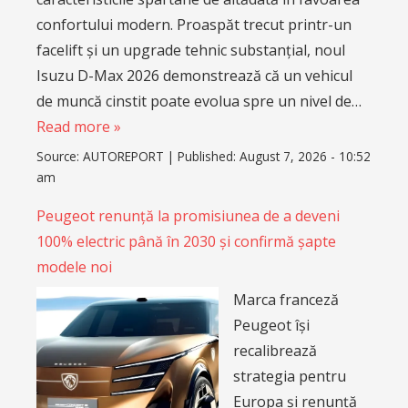
confortului modern. Proaspăt trecut printr-un
facelift și un upgrade tehnic substanțial, noul
Isuzu D-Max 2026 demonstrează că un vehicul
de muncă cinstit poate evolua spre un nivel de…
Read more »
Source:
AUTOREPORT
|
Published:
August 7, 2026 - 10:52
am
Peugeot renunță la promisiunea de a deveni
100% electric până în 2030 și confirmă șapte
modele noi
Marca franceză
Peugeot își
recalibrează
strategia pentru
Europa și renunță