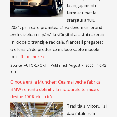
la angajamentul
ferm asumat la
sfârșitul anului
2021, prin care promitea că va deveni un brand
exclusiv electric până la sfârșitul acestui deceniu.
În loc de o tranziție radicală, francezii pregătesc
o ofensivă de produs ce include șapte modele
noi…
Read more »
Source:
AUTOREPORT
|
Published:
August 7, 2026 - 10:42
am
O nouă eră la Munchen: Cea mai veche fabrică
BMW renunță definitiv la motoarele termice și
devine 100% electrică
Tradiția și viitorul își
dau întâlnire în