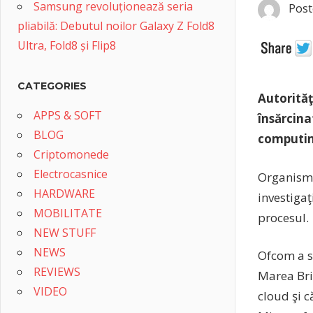
Samsung revoluționează seria
Post
pliabilă: Debutul noilor Galaxy Z Fold8
Ultra, Fold8 și Flip8
CATEGORIES
Autorităţ
APPS & SOFT
însărcina
BLOG
computin
Criptomonede
Electrocasnice
Organismu
HARDWARE
investiga
MOBILITATE
procesul.
NEW STUFF
NEWS
Ofcom a sp
REVIEWS
Marea Bri
VIDEO
cloud şi c