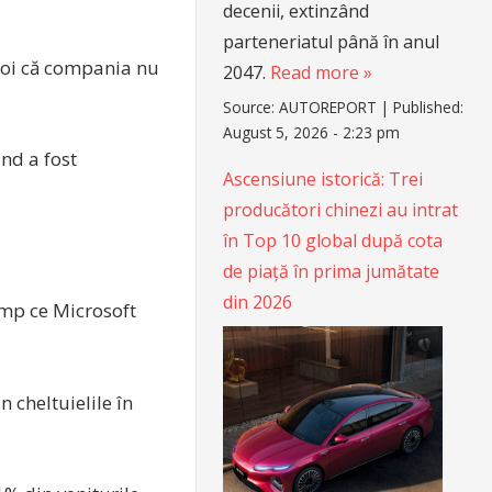
decenii, extinzând
parteneriatul până în anul
joi că compania nu
2047.
Read more »
Source:
AUTOREPORT
|
Published:
August 5, 2026 - 2:23 pm
nd a fost
Ascensiune istorică: Trei
producători chinezi au intrat
în Top 10 global după cota
de piață în prima jumătate
din 2026
imp ce Microsoft
 cheltuielile în