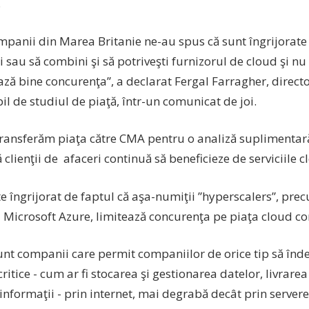
.
panii din Marea Britanie ne-au spus că sunt îngrijorate c
 sau să combini şi să potriveşti furnizorul de cloud şi nu
ază bine concurenţa”, a declarat Fergal Farragher, direc
l de studiul de piaţă, într-un comunicat de joi.
transferăm piaţa către CMA pentru o analiză suplimentară
 clienţii de afaceri continuă să beneficieze de serviciile c
e îngrijorat de faptul că aşa-numiţii ”hyperscalers”, p
şi Microsoft Azure, limitează concurenţa pe piaţa cloud c
unt companii care permit companiilor de orice tip să înde
critice - cum ar fi stocarea şi gestionarea datelor, livrarea
 informaţii - prin internet, mai degrabă decât prin servere