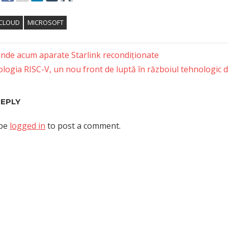
CLOUD
MICROSOFT
inde acum aparate Starlink recondiționate
logia RISC-V, un nou front de luptă în războiul tehnologic d
tion
REPLY
 be
logged in
to post a comment.