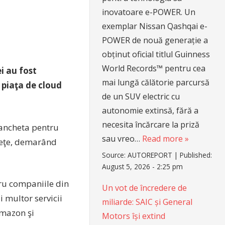
inovatoare e-POWER. Un
exemplar Nissan Qashqai e-
POWER de nouă generație a
obținut oficial titlul Guinness
World Records™ pentru cea
i au fost
mai lungă călătorie parcursă
 piaţa de cloud
de un SUV electric cu
autonomie extinsă, fără a
necesita încărcare la priză
ancheta pentru
sau vreo…
Read more »
Pieţe, demarând
Source:
AUTOREPORT
|
Published:
August 5, 2026 - 2:25 pm
tru companiile din
Un vot de încredere de
 multor servicii
miliarde: SAIC și General
 Amazon şi
Motors își extind