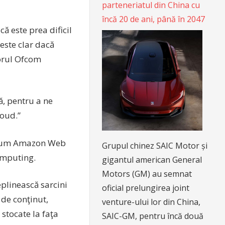
parteneriatul din China cu
încă 20 de ani, până în 2047
ă este prea dificil
 este clar dacă
torul Ofcom
, pentru a ne
loud.”
recum Amazon Web
Grupul chinez SAIC Motor și
omputing.
gigantul american General
Motors (GM) au semnat
plinească sarcini
oficial prelungirea joint
 de conţinut,
venture-ului lor din China,
 stocate la faţa
SAIC-GM, pentru încă două