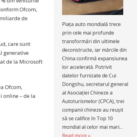
% din veniturile
, conform Ofcom,
 miliarde de
Piața auto mondială trece
prin cele mai profunde
transformări din ultimele
ud, care sunt
deconstructe, iar mărcile din
I generative
China confirmă expansiunea
at de la Microsoft
lor accelerată. Potrivit
datelor furnizate de Cui
Dongshu, secretarul general
rea Ofcom,
al Asociației Chineze a
 online – de la
Autoturismelor (CPCA), trei
companii chineze au reușit
să se califice în Top 10
mondial al celor mai mari…
Read more »