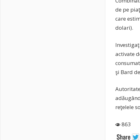
Combinate
de pe pia
care estim
dolari).
Investigaţ
activate d
consumato
şi Bard de
Autoritate
adăugând c
reţelele s
863