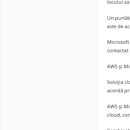
locului sa
Un purtăt
este de a
Microsoft 
contactat
AWS şi Mic
Soluţia c
acordă pri
AWS şi Mi
cloud, co