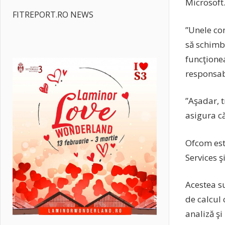
Microsoft
FITREPORT.RO NEWS
”Unele com
să schimbi
funcţione
responsabi
”Aşadar, 
asigura că
Ofcom est
Services 
Acestea s
de calcul 
analiză şi