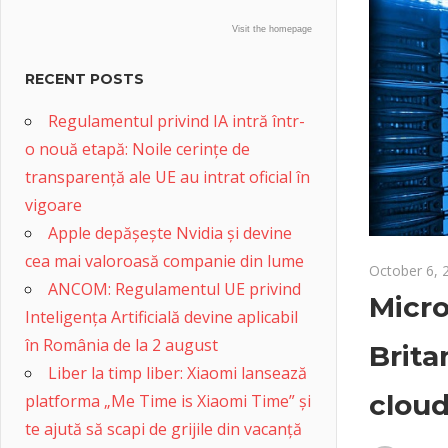
Visit the homepage
RECENT POSTS
Regulamentul privind IA intră într-
o nouă etapă: Noile cerințe de
transparență ale UE au intrat oficial în
vigoare
Apple depășește Nvidia și devine
cea mai valoroasă companie din lume
October 6, 
ANCOM: Regulamentul UE privind
Micro
Inteligența Artificială devine aplicabil
în România de la 2 august
Brita
Liber la timp liber: Xiaomi lansează
clou
platforma „Me Time is Xiaomi Time” și
te ajută să scapi de grijile din vacanță