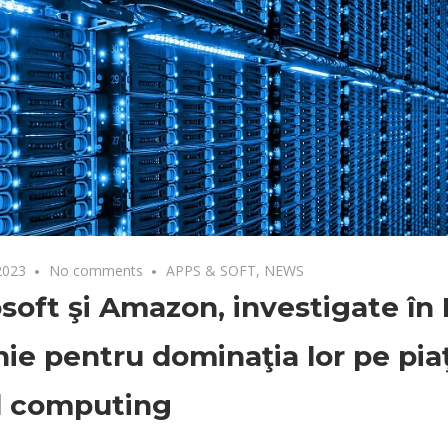
2023
No comments
APPS & SOFT
,
NEWS
soft şi Amazon, investigate în
nie pentru dominaţia lor pe pia
d computing