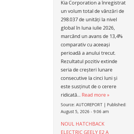
Kia Corporation a înregistrat
un volum total de vânzări de
298.037 de unități la nivel
global în luna iulie 2026,
marcând un avans de 13,4%
comparativ cu aceeași
perioadă a anului trecut.
Rezultatul pozitiv extinde
seria de creșteri lunare
consecutive la cinci luni și
este susținut de o cerere
ridicată…
Read more »
Source:
AUTOREPORT
|
Published:
August 5, 2026 - 9:06 am
NOUL HATCHBACK
ELECTRIC GEELY E2 A