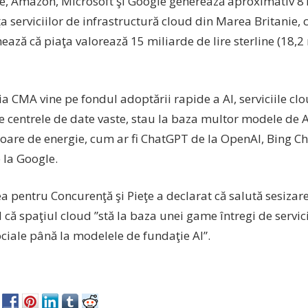
, Amazon, Microsoft şi Google generează aproximativ 81
ţa serviciilor de infrastructură cloud din Marea Britanie
ează că piaţa valorează 15 miliarde de lire sterline (18,2
ia CMA vine pe fondul adoptării rapide a AI, serviciile clo
e centrele de date vaste, stau la baza multor modele de A
are de energie, cum ar fi ChatGPT de la OpenAI, Bing Ch
 la Google.
a pentru Concurenţă şi Pieţe a declarat că salută sesiza
ă spaţiul cloud ”stă la baza unei game întregi de servicii
ociale până la modelele de fundaţie AI”.