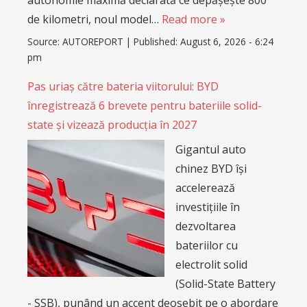
autonomie maximă declarată ce depășește 800
de kilometri, noul model…
Read more »
Source:
AUTOREPORT
|
Published:
August 6, 2026 - 6:24
pm
Pas uriaș către bateria viitorului: BYD
înregistrează 6 brevete pentru bateriile solid-
state și vizează producția în 2027
Gigantul auto
chinez BYD își
accelerează
investițiile în
dezvoltarea
bateriilor cu
electrolit solid
(Solid-State Battery
- SSB), punând un accent deosebit pe o abordare