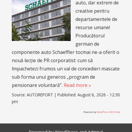
auto, dar extrem de
creative pentru
departamentele de
resurse umane!
Producătorul
german de
componente auto Schaeffler tocmai ne-a oferit o
nouă lecție de PR corporatist: cum să
împachetezi frumos un val de concedieri mascate
sub forma unui generos „program de
pensionare voluntară”.
Read more »
Source:
AUTOREPORT
|
Published:
August 6, 2026 - 12:30
pm
Powered by
WordPress RSS Feed
Powered by
WordPress
and
Admiral
.