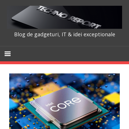
Skip
to
content
Blog de gadgeturi, IT & idei exceptionale
TechnoRepo