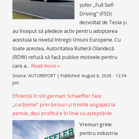
șofer „Full Self-
Driving” (FSD)
dezvoltat de Tesla și
au început să pledeze activ pentru adoptarea
acestuia la nivelul întregii Uniuni Europene. Cu
toate acestea, Autoritatea Rutieră Olandeză
(RDW) refuză să facă publice motivele pentru
care a…
Read more »
Source:
AUTOREPORT
|
Published:
August 6, 2026 - 12:34
pm
Eficiență în stil german: Schaeffler face
„curățenie” prin birouri și trimite angajații la
pensie, deși profitul e în linie cu așteptările
Vremuri grele
pentru industria