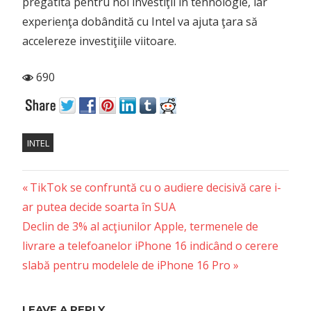
pregătită pentru noi investiţii în tehnologie, iar
experienţa dobândită cu Intel va ajuta ţara să
accelereze investiţiile viitoare.
690
INTEL
Previous
Post
TikTok se confruntă cu o audiere decisivă care i-
Post:
ar putea decide soarta în SUA
navigation
Next
Declin de 3% al acţiunilor Apple, termenele de
Post:
livrare a telefoanelor iPhone 16 indicând o cerere
slabă pentru modelele de iPhone 16 Pro
LEAVE A REPLY