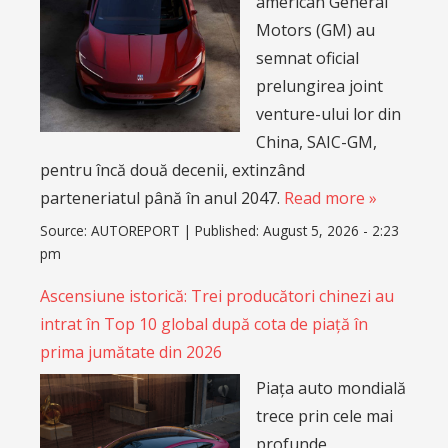
american General
Motors (GM) au
semnat oficial
prelungirea joint
venture-ului lor din
China, SAIC-GM,
pentru încă două decenii, extinzând
parteneriatul până în anul 2047.
Read more »
Source:
AUTOREPORT
|
Published:
August 5, 2026 - 2:23
pm
Ascensiune istorică: Trei producători chinezi au
intrat în Top 10 global după cota de piață în
prima jumătate din 2026
Piața auto mondială
trece prin cele mai
profunde