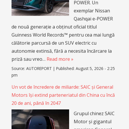
POWER. Un
exemplar Nissan
Qashqai e-POWER
de nouă generație a obținut oficial titlul
Guinness World Records™ pentru cea mai lungă
călătorie parcursă de un SUV electric cu
autonomie extinsă, fără a necesita încărcare la
priză sau vreo…
Read more »
Source:
AUTOREPORT
|
Published:
August 5, 2026 - 2:25
pm
Un vot de încredere de miliarde: SAIC și General
Motors își extind parteneriatul din China cu încă
20 de ani, până în 2047
Grupul chinez SAIC
Motor și gigantul