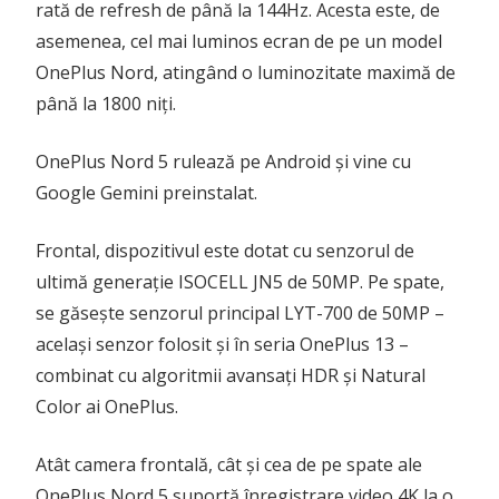
rată de refresh de până la 144Hz. Acesta este, de
asemenea, cel mai luminos ecran de pe un model
OnePlus Nord, atingând o luminozitate maximă de
până la 1800 niți.
OnePlus Nord 5 rulează pe Android și vine cu
Google Gemini preinstalat.
Frontal, dispozitivul este dotat cu senzorul de
ultimă generație ISOCELL JN5 de 50MP. Pe spate,
se găsește senzorul principal LYT-700 de 50MP –
același senzor folosit și în seria OnePlus 13 –
combinat cu algoritmii avansați HDR și Natural
Color ai OnePlus.
Atât camera frontală, cât și cea de pe spate ale
OnePlus Nord 5 suportă înregistrare video 4K la o