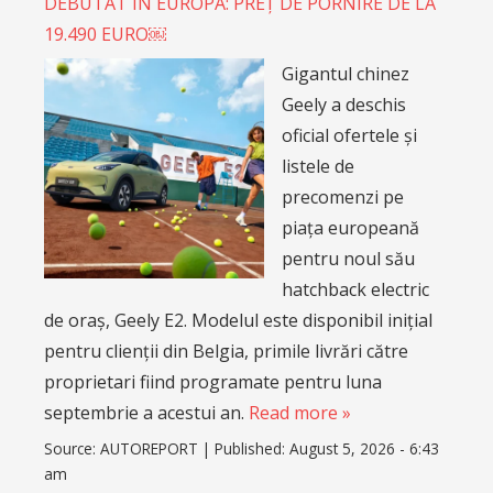
DEBUTAT ÎN EUROPA: PREȚ DE PORNIRE DE LA
19.490 EURO￼
Gigantul chinez
Geely a deschis
oficial ofertele și
listele de
precomenzi pe
piața europeană
pentru noul său
hatchback electric
de oraș, Geely E2. Modelul este disponibil inițial
pentru clienții din Belgia, primile livrări către
proprietari fiind programate pentru luna
septembrie a acestui an.
Read more »
Source:
AUTOREPORT
|
Published:
August 5, 2026 - 6:43
am