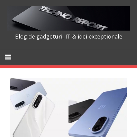
Skip
to
content
Blog de gadgeturi, IT & idei exceptionale
TechnoRepo