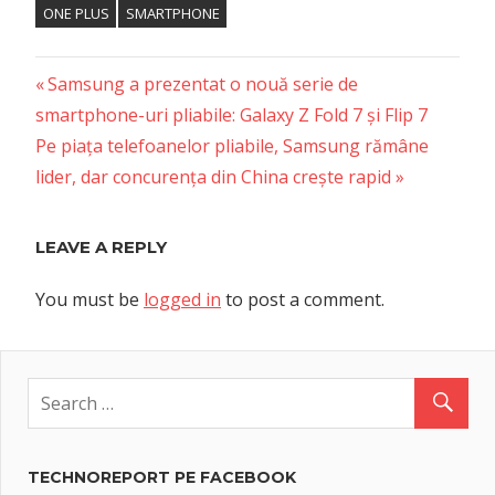
ONE PLUS
SMARTPHONE
Previous
Post
Samsung a prezentat o nouă serie de
Post:
smartphone-uri pliabile: Galaxy Z Fold 7 și Flip 7
navigation
Next
Pe piața telefoanelor pliabile, Samsung rămâne
Post:
lider, dar concurența din China crește rapid
LEAVE A REPLY
You must be
logged in
to post a comment.
TECHNOREPORT PE FACEBOOK