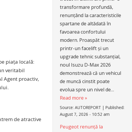
transformare profundă,
renunțând la caracteristicile
spartane de altădată în
favoarea confortului
modern. Proaspăt trecut
printr-un facelift și un
upgrade tehnic substanțial,
e piața locală:
noul Isuzu D-Max 2026
n veritabil
demonstrează că un vehicul
AI Agent proactiv,
de muncă cinstit poate
lui.
evolua spre un nivel de…
Read more »
Source:
AUTOREPORT
|
Published:
August 7, 2026 - 10:52 am
xtrem de atractive
Peugeot renunță la