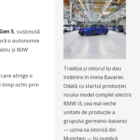
Gen 5
, susținută
gură o autonomie
cablu și 80W
Tradiția și viitorul își dau
 care atinge o
întâlnire în inima Bavariei.
 timp ochii prin
Odată cu startul producției
noului model complet electric
BMW i3, cea mai veche
unitate de producție a
grupului germano-bavarez
— uzina sa istorică din
Munchen — își numără