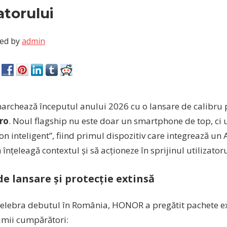
zatorului
ed by
admin
chează începutul anului 2026 cu o lansare de calibru p
ro
. Noul flagship nu este doar un smartphone de top, ci u
 inteligent”, fiind primul dispozitiv care integrează un 
 înțeleagă contextul și să acționeze în sprijinul utilizatoru
de lansare și protecție extinsă
celebra debutul în România, HONOR a pregătit pachete e
imii cumpărători: