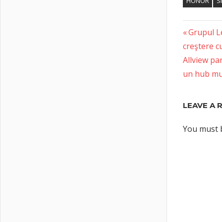
HONOR
S
Previous
Post
Grupul Le
Post:
creştere c
naviga
Next
Allview pa
Post:
un hub mu
LEAVE A 
You must