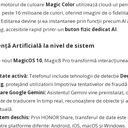
 motorul de culoare
Magic Color
utilizează cloud-ul pent
 peste 16 milioane de culori, oferind imagini de o fidelit
 Editarea devine și ea instantanee prin funcții precum
AI
ng
, accesibile rapid printr-un
buton fizic dedicat AI
.
nță Artificială la nivel de sistem
e noul
MagicOS 10
, Magic8 Pro transformă interacțiunea 
tate activă:
Telefonul include tehnologii de detecție
De
ng
, protejând utilizatorii împotriva tentativelor de fraudă 
are Google Gemini:
Asistentul Gemini vine preinstalat, o
te de traducere în timp real, recunoaștere de obiecte și a
tuală.
tem deschis:
Prin HONOR Share, transferul de date este b
între platforme diferite: Android, iOS, macOS și Windows.