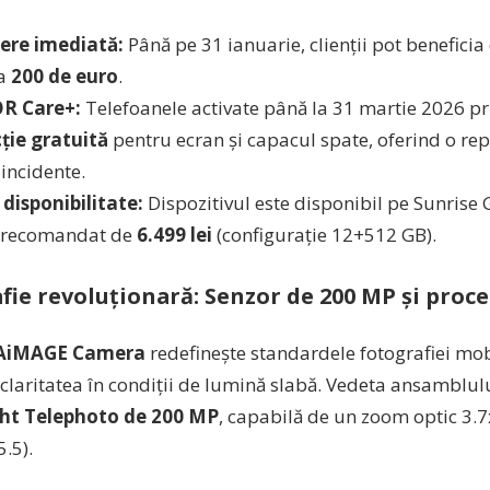
ere imediată:
Până pe 31 ianuarie, clienții pot benefici
la
200 de euro
.
 Care+:
Telefoanele activate până la 31 martie 2026 p
ție gratuită
pentru ecran și capacul spate, oferind o rep
 incidente.
i disponibilitate:
Dispozitivul este disponibil pe Sunrise G
 recomandat de
6.499 lei
(configurație 12+512 GB).
fie revoluționară: Senzor de 200 MP și proce
AiMAGE Camera
redefinește standardele fotografiei mo
 claritatea în condiții de lumină slabă. Vedeta ansamblul
ght Telephoto de 200 MP
, capabilă de un zoom optic 3.7x
5.5).