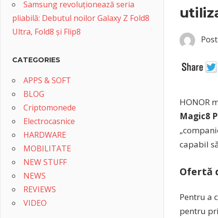
Samsung revoluționează seria
utili
pliabilă: Debutul noilor Galaxy Z Fold8
Ultra, Fold8 și Flip8
Post
CATEGORIES
APPS & SOFT
BLOG
HONOR mar
Criptomonede
Magic8 P
Electrocasnice
„companion
HARDWARE
capabil să
MOBILITATE
NEW STUFF
Ofertă 
NEWS
REVIEWS
Pentru a 
VIDEO
pentru pr