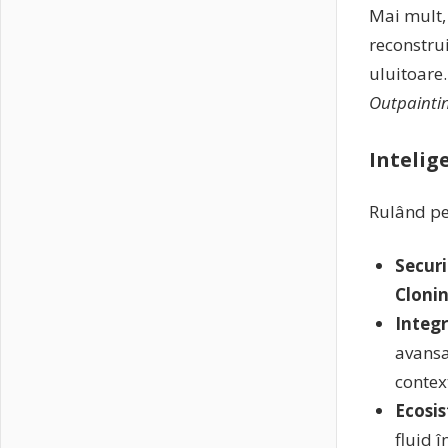
Mai mult,
reconstrui
uluitoare.
Outpainti
Intelige
Rulând p
Securi
Cloni
Integr
avansa
contex
Ecosis
fluid 