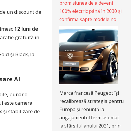
promisiunea de a deveni
100% electric până în 2030 și
a de un discount de
confirmă șapte modele noi
rimesc
12 luni de
arație gratuită în
old și Black, la
sare AI
Marca franceză Peugeot își
bile, punând
recalibrează strategia pentru
ui este camera
Europa și renunță la
 și stabilizare de
angajamentul ferm asumat
la sfârșitul anului 2021, prin