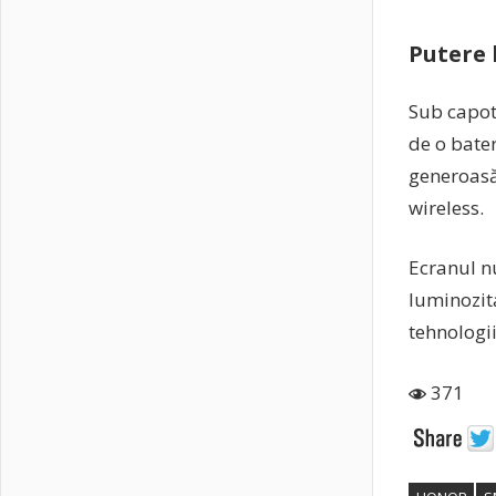
Putere 
Sub capot
de o bate
generoasă
wireless.
Ecranul n
luminozit
tehnologii
371