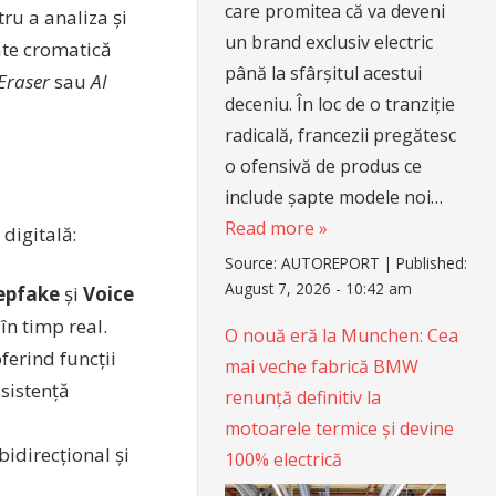
care promitea că va deveni
ru a analiza și
un brand exclusiv electric
ate cromatică
până la sfârșitul acestui
 Eraser
sau
AI
deceniu. În loc de o tranziție
radicală, francezii pregătesc
o ofensivă de produs ce
include șapte modele noi…
Read more »
digitală:
Source:
AUTOREPORT
|
Published:
August 7, 2026 - 10:42 am
epfake
și
Voice
în timp real.
O nouă eră la Munchen: Cea
ferind funcții
mai veche fabrică BMW
sistență
renunță definitiv la
motoarele termice și devine
idirecțional și
100% electrică