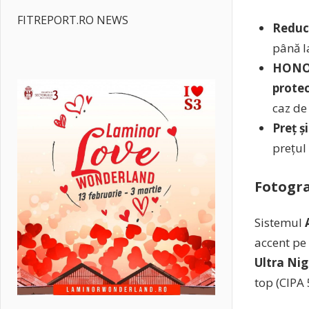
FITREPORT.RO NEWS
Reduc
până 
HONOR
protec
caz de
Preț ș
prețul
Fotogra
Sistemul
accent pe
Ultra Ni
top (CIPA 