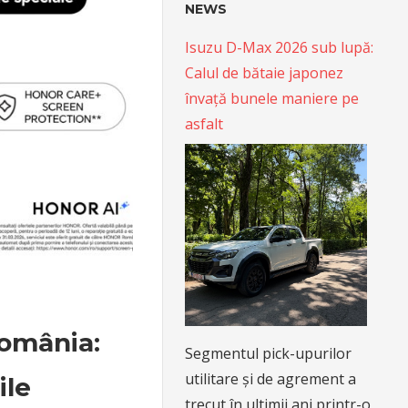
NEWS
Isuzu D-Max 2026 sub lupă:
Calul de bătaie japonez
învață bunele maniere pe
asfalt
omânia:
Segmentul pick-upurilor
utilitare și de agrement a
ile
trecut în ultimii ani printr-o