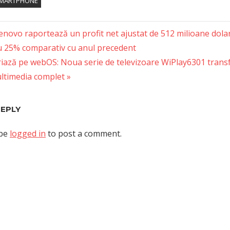
MARTPHONE
novo raportează un profit net ajustat de 512 milioane dolari,
u 25% comparativ cu anul precedent
tion
riază pe webOS: Noua serie de televizoare WiPlay6301 transf
ltimedia complet
REPLY
 be
logged in
to post a comment.