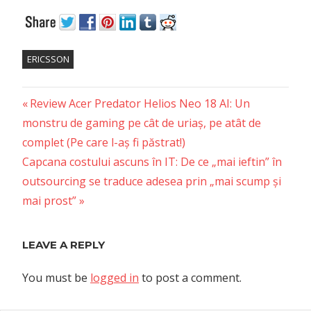
ERICSSON
Previous
Post
Review Acer Predator Helios Neo 18 AI: Un
Post:
monstru de gaming pe cât de uriaș, pe atât de
navigation
complet (Pe care l-aș fi păstrat!)
Next
Capcana costului ascuns în IT: De ce „mai ieftin” în
Post:
outsourcing se traduce adesea prin „mai scump și
mai prost”
LEAVE A REPLY
You must be
logged in
to post a comment.