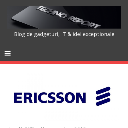
Skip
to
content
Blog de gadgeturi, IT & idei exceptionale
TechnoRepo