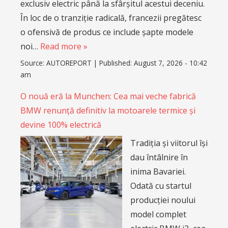
exclusiv electric până la sfârșitul acestui deceniu.
În loc de o tranziție radicală, francezii pregătesc
o ofensivă de produs ce include șapte modele
noi…
Read more »
Source:
AUTOREPORT
|
Published:
August 7, 2026 - 10:42
am
O nouă eră la Munchen: Cea mai veche fabrică
BMW renunță definitiv la motoarele termice și
devine 100% electrică
Tradiția și viitorul își
dau întâlnire în
inima Bavariei.
Odată cu startul
producției noului
model complet