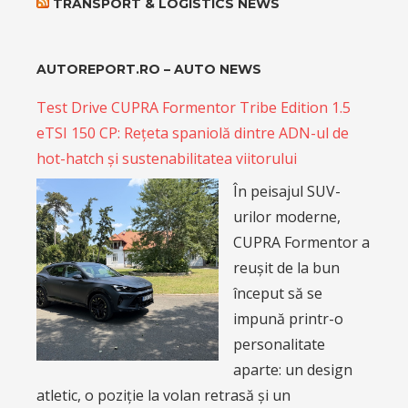
reușit de la bun
început să se
impună printr-o
personalitate
aparte: un design
atletic, o poziție la volan retrasă și un
comportament dinamic ce amintește mai
degrabă de o compactă sportivă decât de un
crossover de familie. Am pus la încercare noua
ediție…
Read more »
Source:
AUTOREPORT
|
Published:
August 9, 2026 - 11:01
am
Escapada la Constanța cu Omoda 9 Black Edition:
Un flagship hibrid care este companion perfect
în drumul spre mare