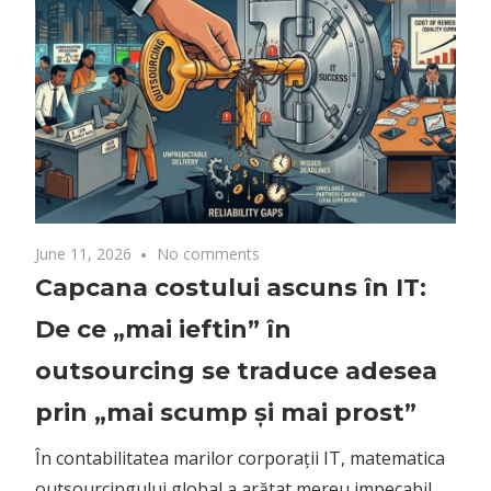
De ce „mai ieftin” în
outsourcing se traduce adesea
prin „mai scump și mai prost”
În contabilitatea marilor corporații IT, matematica
outsourcingului global a arătat mereu impecabil
pe hârtie. Tai un zero din coada salariului unui
inginer din Silicon Valley sau din Europa de Vest,
muți task-urile pe un fus orar unde noaptea devine
zi și, printr-o singură semnătură, reduci costurile
operaționale cu 60%. Este mirajul eficienței
financiare care a transformat regiuni precum India
în hub-uri tehnologice planetare.