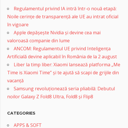
vacanță
Samsung revoluționează seria pliabilă: Debutul
noilor Galaxy Z Fold8 Ultra, Fold8 și Flip8
CATEGORIES
APPS & SOFT
BLOG
Criptomonede
Electrocasnice
HARDWARE
MOBILITATE
NEW STUFF
NEWS
REVIEWS
VIDEO