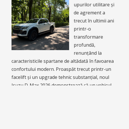
Isuzu D-Max 2026 demonstrează că un vehicul
de muncă cinstit poate evolua spre un nivel de…
Read more »
Source:
AUTOREPORT
|
Published:
August 7, 2026 - 10:52
am
WordPress RSS Feed by
Theme Mason
Powered by
WordPress
and
Admiral
.