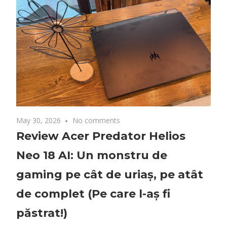
Neo 18 AI: Un monstru de
gaming pe cât de uriaș, pe atât
de complet (Pe care l-aș fi
păstrat!)
Am avut ocazia să testez noul Acer Predator Helios
Neo 18 AI timp de o săptămână. Din păcate, timpul
scurt nu mi-a permis să-l „forjez” chiar așa cum mi-
aș fi dorit – adică prin zeci de ore de benchmark-uri
intense