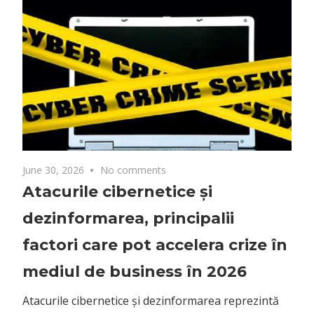
piaț
dezinformarea, principalii
factori care pot accelera crize în
Fur
aut
mediul de business în 2026
dez
Atacurile cibernetice și dezinformarea reprezintă
bra
principalul risc digital cu potențial de a genera crize
Imp
pentru companii, fiind indicate de aproape 70%
util
dintre participanții la un sondaj realizat de Crisis
pro
Communications Network Europe (CCNE).
per
‘Amenințările digitale precum atacurile cibernetice,
dezinformarea, deepfake-urile