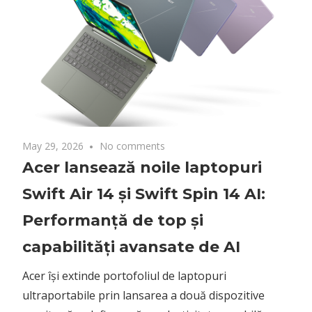
Performanță de top și
capabilități avansate de AI
Acer își extinde portofoliul de laptopuri
ultraportabile prin lansarea a două dispozitive
menite să redefinească productivitatea mobilă:
Acer Swift Air 14 și Acer Swift Spin 14 AI. Ambele
modele integrează cele mai recente tehnologii de
procesare de la Intel, punând
Posts
Previous
Next
«
1
2
3
4
…
339
»
Posts
Posts
navigation