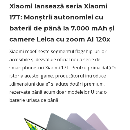
„dimensiuni duale” și aduce dotări premium,
rezervate până acum doar modelelor Ultra: o
baterie uriașă de până
May 29, 2026
No comments
Acer lansează noile laptopuri
Swift Air 14 și Swift Spin 14 AI: