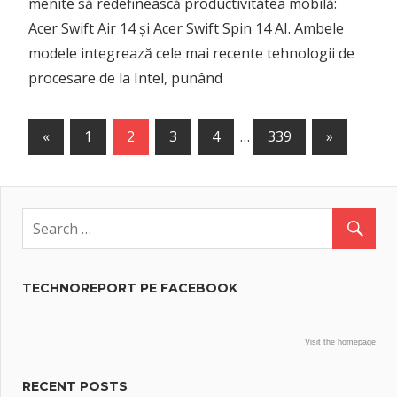
TECHNOREPORT PE FACEBOOK
Visit the homepage
RECENT POSTS
Regulamentul privind IA intră într-o nouă etapă:
Noile cerințe de transparență ale UE au intrat oficial
în vigoare
Apple depășește Nvidia și devine cea mai
valoroasă companie din lume
ANCOM: Regulamentul UE privind Inteligența
Artificială devine aplicabil în România de la 2 august
Liber la timp liber: Xiaomi lansează platforma „Me
Time is Xiaomi Time” și te ajută să scapi de grijile din