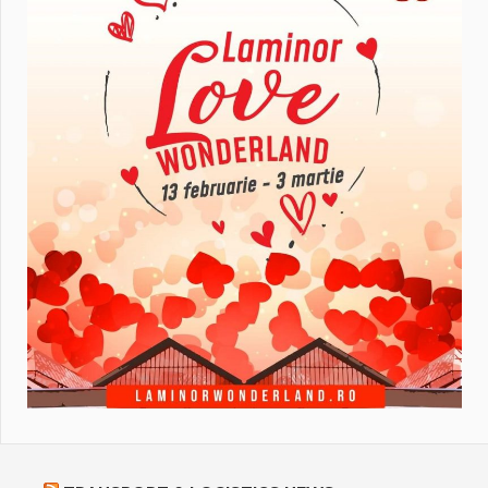
TRANSPORT & LOGISTICS NEWS
AUTOREPORT.RO – AUTO NEWS
Test Drive CUPRA Formentor Tribe Edition 1.5
eTSI 150 CP: Rețeta spaniolă dintre ADN-ul de
hot-hatch și sustenabilitatea viitorului
În peisajul SUV-
urilor moderne,
CUPRA Formentor a