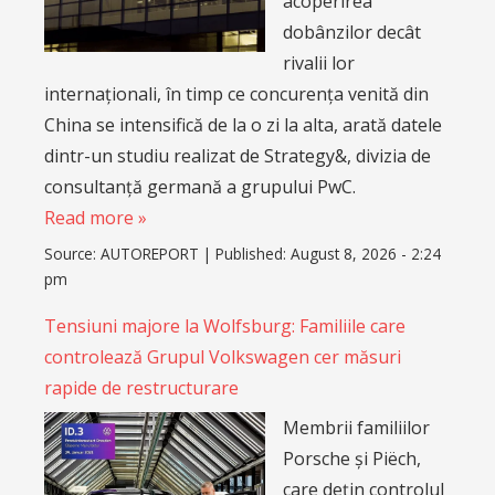
Tensiuni majore la Wolfsburg: Familiile care
controlează Grupul Volkswagen cer măsuri
rapide de restructurare
Membrii familiilor
Porsche și Piëch,
care dețin controlul
asupra Grupului
Volkswagen, au
crescut presiunea
asupra tuturor
factorilor de decizie
din cadrul gigantului german, oferind o
susținere fermă planului dur de restructurare
propus de conducere. Măsurile vehiculate ar
putea duce la eliminarea a zeci de mii de locuri de
muncă suplimentare…
Read more »