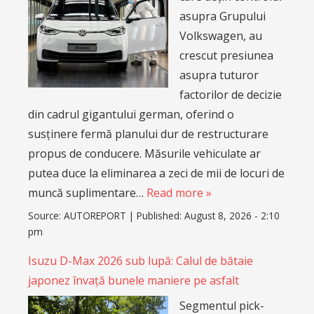
Source:
AUTOREPORT
|
Published:
August 8, 2026 - 2:10
pm
Isuzu D-Max 2026 sub lupă: Calul de bătaie
japonez învață bunele maniere pe asfalt
Segmentul pick-
upurilor utilitare și
de agrement a
trecut în ultimii ani
printr-o
transformare
profundă,
renunțând la
caracteristicile spartane de altădată în favoarea
confortului modern. Proaspăt trecut printr-un
facelift și un upgrade tehnic substanțial, noul