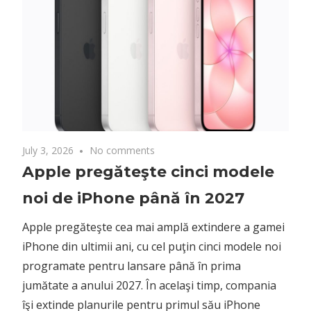
noi de iPhone până în 2027
Cum
Apple pregăteşte cea mai amplă extindere a gamei
în 
iPhone din ultimii ani, cu cel puţin cinci modele noi
Mis
programate pentru lansare până în prima
mult
jumătate a anului 2027. În acelaşi timp, compania
apli
îşi extinde planurile pentru primul său iPhone
pliabil
ANC
pun
BNR
grad
fin
ANS
de 