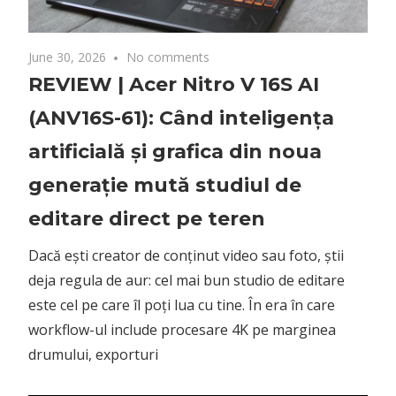
con
Dacă ești creator de conținut video sau foto, știi
deja regula de aur: cel mai bun studio de editare
Sist
este cel pe care îl poți lua cu tine. În era în care
spe
workflow-ul include procesare 4K pe marginea
202
drumului, exporturi
Sist
Obl
Obl
Nou
pen
int
con
dis
June 30, 2026
No comments
ANC
Atacurile cibernetice și