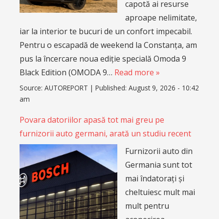
Furnizorii auto din
Germania sunt tot
mai îndatorați și
cheltuiesc mult mai
mult pentru
acoperirea
dobânzilor decât
rivalii lor
internaționali, în timp ce concurența venită din
China se intensifică de la o zi la alta, arată datele
dintr-un studiu realizat de Strategy&, divizia de
consultanță germană a grupului PwC.
Read more »
Source:
AUTOREPORT
|
Published:
August 8, 2026 - 2:24
pm