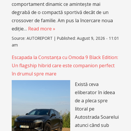
Există ceva
eliberator în ideea
de a pleca spre
litoral pe
Autostrada Soarelui
atunci când sub
capotă ai resurse
aproape nelimitate,
iar la interior te bucuri de un confort impecabil.
Pentru o escapadă de weekend la Constanța, am
pus la încercare noua ediție specială Omoda 9
Black Edition (OMODA 9…
Read more »
Source:
AUTOREPORT
|
Published:
August 9, 2026 - 10:42
am
Povara datoriilor apasă tot mai greu pe
furnizorii auto germani, arată un studiu recent