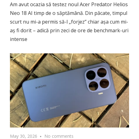
May 30, 2026
No comments
Xiaomi lansează seria Xiaomi
17T: Monștrii autonomiei cu
baterii de până la 7.000 mAh și
camere Leica cu zoom AI 120x
Xiaomi redefinește segmentul flagship-urilor
accesibile și dezvăluie oficial noua serie de
smartphone-uri Xiaomi 17T. Pentru prima dată în
istoria acestei game, producătorul introduce