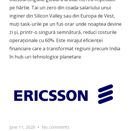
June 11, 2026
No comments
Fabrica de antene GSM din
Timișoara a suedezilor de la
Ericsson a pierdut 1.400 de
angajați în ultimii 6 ani
Fabrica de antene a grupului suedez Ericsson din
Timișoara, operată prin compania Ericsson
Antenna Technology România, a traversat în
ultimii șase ani una dintre cele mai ample