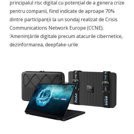
June 29, 2026
No comments
Criza componentelor forțează
scumpiri în lanț: De ce
smartphone-urile și laptopurile
devin tot mai scumpe
Industria tehnologică traversează o perioadă de
turbulențe severe, marcată de creșteri bruște ale
prețurilor la componentele esențiale, care se