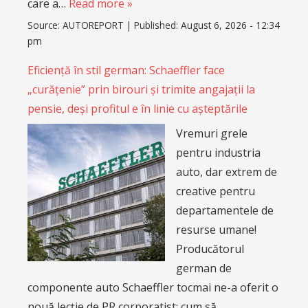
care a…
Read more »
Source:
AUTOREPORT
|
Published:
August 6, 2026 - 12:34
pm
Eficiență în stil german: Schaeffler face
„curățenie” prin birouri și trimite angajații la
pensie, deși profitul e în linie cu așteptările
Vremuri grele
pentru industria
auto, dar extrem de
creative pentru
departamentele de
resurse umane!
Producătorul
german de
componente auto Schaeffler tocmai ne-a oferit o
nouă lecție de PR corporatist: cum să