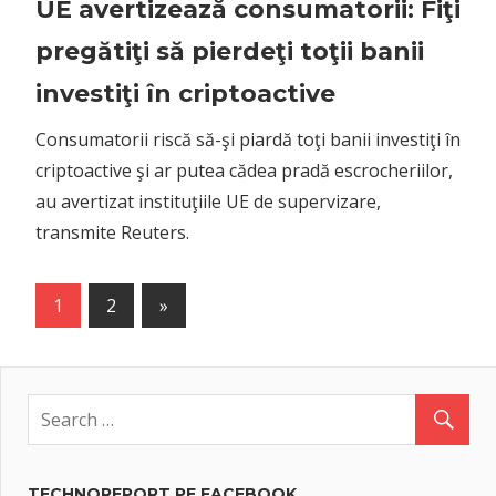
UE avertizează consumatorii: Fiţi
pregătiţi să pierdeţi toţii banii
investiţi în criptoactive
Consumatorii riscă să-şi piardă toţi banii investiţi în
criptoactive şi ar putea cădea pradă escrocheriilor,
au avertizat instituţiile UE de supervizare,
transmite Reuters.
Posts
Next
1
2
»
Posts
navigation
TECHNOREPORT PE FACEBOOK