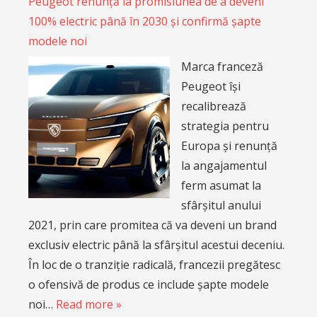
Peugeot renunță la promisiunea de a deveni
100% electric până în 2030 și confirmă șapte
modele noi
Marca franceză
Peugeot își
recalibrează
strategia pentru
Europa și renunță
la angajamentul
ferm asumat la
sfârșitul anului
2021, prin care promitea că va deveni un brand
exclusiv electric până la sfârșitul acestui deceniu.
În loc de o tranziție radicală, francezii pregătesc
o ofensivă de produs ce include șapte modele
noi…
Read more »