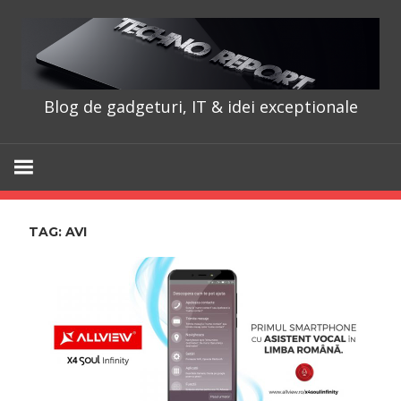
Skip
to
content
Blog de gadgeturi, IT & idei exceptionale
TechnoRepo
TAG:
AVI