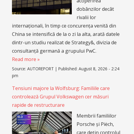
acoperirea
dobânzilor decât
rivalii lor
internaționali, în timp ce concurența venită din
China se intensifică de la o zi la alta, arată datele
dintr-un studiu realizat de Strategy&, divizia de
consultanță germană a grupului PwC.
Read more »
Source:
AUTOREPORT
|
Published:
August 8, 2026 - 2:24
pm
Tensiuni majore la Wolfsburg: Familiile care
controlează Grupul Volkswagen cer măsuri
rapide de restructurare
Membrii familiilor
Porsche și Piëch,
care dețin controlul