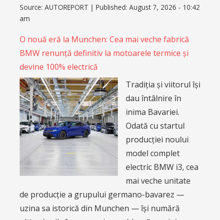
Source:
AUTOREPORT
|
Published:
August 7, 2026 - 10:42
am
O nouă eră la Munchen: Cea mai veche fabrică
BMW renunță definitiv la motoarele termice și
devine 100% electrică
Tradiția și viitorul își
dau întâlnire în
inima Bavariei.
Odată cu startul
producției noului
model complet
electric BMW i3, cea
mai veche unitate
de producție a grupului germano-bavarez —
uzina sa istorică din Munchen — își numără