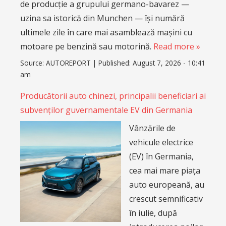
de producție a grupului germano-bavarez —
uzina sa istorică din Munchen — își numără
ultimele zile în care mai asamblează mașini cu
motoare pe benzină sau motorină.
Read more »
Source:
AUTOREPORT
|
Published:
August 7, 2026 - 10:41
am
Producătorii auto chinezi, principalii beneficiari ai
subvenților guvernamentale EV din Germania
Vânzările de
vehicule electrice
(EV) în Germania,
cea mai mare piața
auto europeană, au
crescut semnificativ
în iulie, după