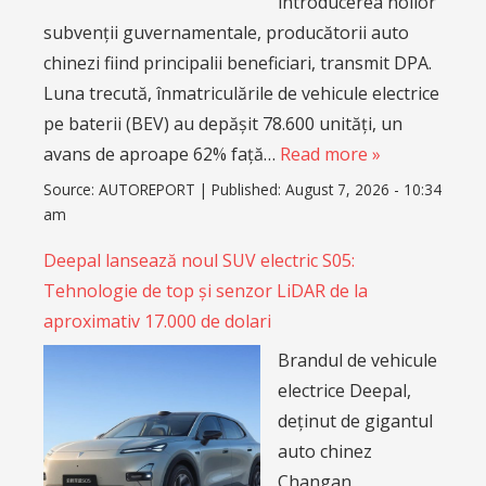
introducerea noilor
subvenții guvernamentale, producătorii auto
chinezi fiind principalii beneficiari, transmit DPA.
Luna trecută, înmatriculările de vehicule electrice
pe baterii (BEV) au depășit 78.600 unități, un
avans de aproape 62% față…
Read more »
Source:
AUTOREPORT
|
Published:
August 7, 2026 - 10:34
am
Deepal lansează noul SUV electric S05:
Tehnologie de top și senzor LiDAR de la
aproximativ 17.000 de dolari
Brandul de vehicule
electrice Deepal,
deținut de gigantul
auto chinez
Changan