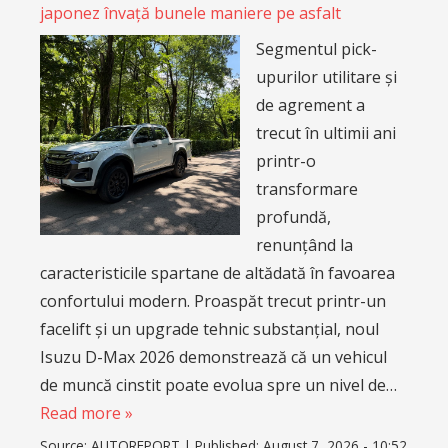
japonez învață bunele maniere pe asfalt
Segmentul pick-
upurilor utilitare și
de agrement a
trecut în ultimii ani
printr-o
transformare
profundă,
renunțând la
caracteristicile spartane de altădată în favoarea
confortului modern. Proaspăt trecut printr-un
facelift și un upgrade tehnic substanțial, noul
Isuzu D-Max 2026 demonstrează că un vehicul
de muncă cinstit poate evolua spre un nivel de…
Read more »
Source:
AUTOREPORT
|
Published:
August 7, 2026 - 10:52