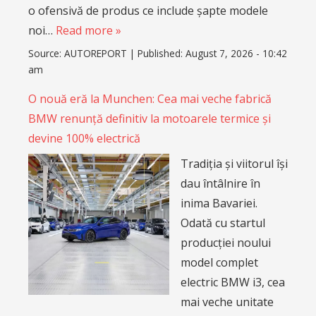
o ofensivă de produs ce include șapte modele
noi…
Read more »
Source:
AUTOREPORT
|
Published:
August 7, 2026 - 10:42
am
O nouă eră la Munchen: Cea mai veche fabrică
BMW renunță definitiv la motoarele termice și
devine 100% electrică
Tradiția și viitorul își
dau întâlnire în
inima Bavariei.
Odată cu startul
producției noului
model complet
electric BMW i3, cea
mai veche unitate