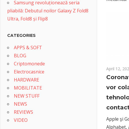
Samsung revoluționează seria
pliabilă: Debutul noilor Galaxy Z Fold8
Ultra, Fold8 și Flip8
CATEGORIES
APPS & SOFT
BLOG
Criptomonede
April 12, 20
Electrocasnice
Coronav
HARDWARE
vor col
MOBILITATE
NEW STUFF
tehnolo
NEWS
contact
REVIEWS
Apple şi G
VIDEO
Alphabet, 