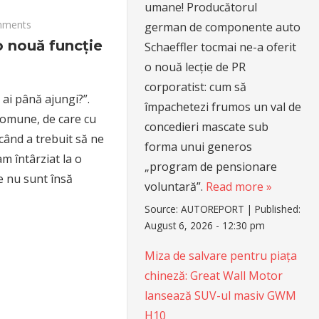
umane! Producătorul
mments
german de componente auto
o nouă funcție
Schaeffler tocmai ne-a oferit
o nouă lecție de PR
corporatist: cum să
 ai până ajungi?”.
împachetezi frumos un val de
comune, de care cu
concedieri mascate sub
 când a trebuit să ne
forma unui generos
m întârziat la o
„program de pensionare
e nu sunt însă
voluntară”.
Read more »
Source:
AUTOREPORT
|
Published:
August 6, 2026 - 12:30 pm
Miza de salvare pentru piața
chineză: Great Wall Motor
lansează SUV-ul masiv GWM
H10