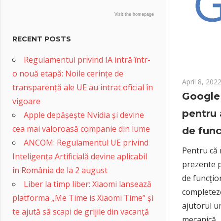
Visit the homepage
RECENT POSTS
Regulamentul privind IA intră într-
o nouă etapă: Noile cerințe de
April 8, 202
transparență ale UE au intrat oficial în
Google 
vigoare
pentru
Apple depășește Nvidia și devine
cea mai valoroasă companie din lume
de func
ANCOM: Regulamentul UE privind
Pentru că n
Inteligența Artificială devine aplicabil
prezente 
în România de la 2 august
de funcţio
Liber la timp liber: Xiaomi lansează
completez
platforma „Me Time is Xiaomi Time” și
ajutorul u
te ajută să scapi de grijile din vacanță
mecanică.