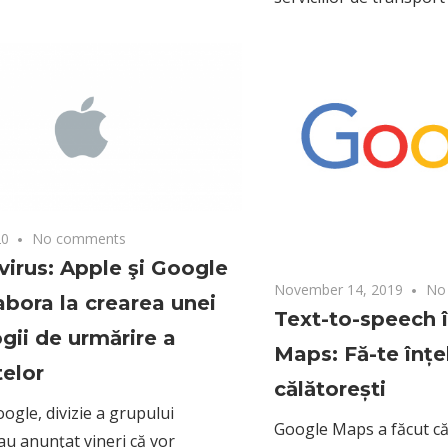
20
No comments
irus: Apple şi Google
November 14, 2019
No
abora la crearea unei
Text-to-speech 
gii de urmărire a
Maps: Fă-te înțe
elor
călătorești
oogle, divizie a grupului
Google Maps a făcut căl
au anunţat vineri că vor