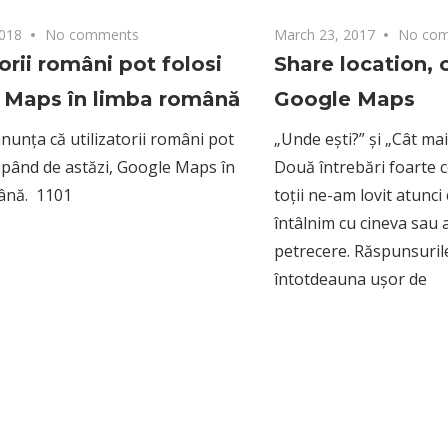
2018
No comments
March 23, 2017
No co
torii români pot folosi
Share location, 
 Maps în limba română
Google Maps
nunța că utilizatorii români pot
„Unde ești?” și „Cât mai
cepând de astăzi, Google Maps în
Două întrebări foarte 
ână. 1101
toții ne-am lovit atunci
întâlnim cu cineva sau a
petrecere. Răspunsuril
întotdeauna ușor de