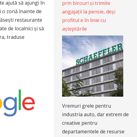
te ajută să ajungi în
prin birouri și trimite
i o zonă înainte de
angajații la pensie, deși
găsești restaurante
profitul e în linie cu
e de localnici și să
așteptările
ora, traduse
Vremuri grele pentru
industria auto, dar extrem de
creative pentru
departamentele de resurse