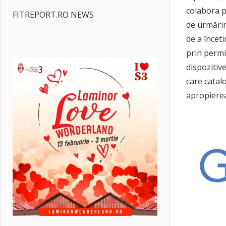
colabora p
FITREPORT.RO NEWS
de urmărir
de a încet
prin permi
dispozitiv
care catal
apropierea