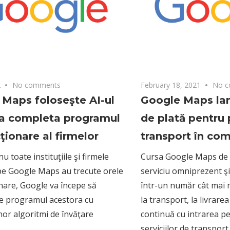
2
No comments
February 18, 2021
No c
Maps foloseşte AI-ul
Google Maps lan
 a completa programul
de plată pentru 
ţionare al firmelor
transport în co
u toate instituţiile şi firmele
Cursa Google Maps de 
pe Google Maps au trecute orele
serviciu omniprezent şi
nare, Google va începe să
într-un număr cât mai 
e programul acestora cu
la transport, la livrare
nor algoritmi de învăţare
continuă cu intrarea pe
serviciilor de transport