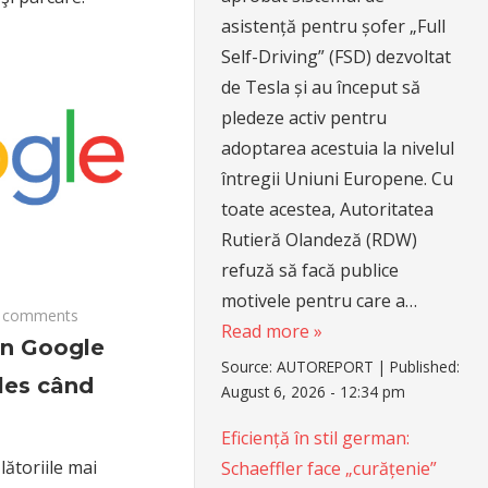
asistență pentru șofer „Full
Self-Driving” (FSD) dezvoltat
de Tesla și au început să
pledeze activ pentru
adoptarea acestuia la nivelul
întregii Uniuni Europene. Cu
toate acestea, Autoritatea
Rutieră Olandeză (RDW)
refuză să facă publice
motivele pentru care a…
 comments
Read more »
în Google
Source:
AUTOREPORT
|
Published:
les când
August 6, 2026 - 12:34 pm
Eficiență în stil german:
ătoriile mai
Schaeffler face „curățenie”