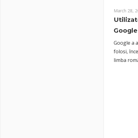
March 28, 
Utiliza
Google
Google a a
folosi, în
limba rom