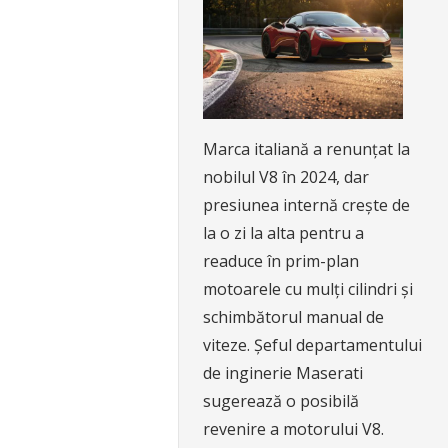
Marca italiană a renunțat la
nobilul V8 în 2024, dar
presiunea internă crește de
la o zi la alta pentru a
readuce în prim-plan
motoarele cu mulți cilindri și
schimbătorul manual de
viteze. Șeful departamentului
de inginerie Maserati
sugerează o posibilă
revenire a motorului V8.