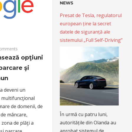
NEWS
Presat de Tesla, regulatorul
european ține la secret
datele de siguranță ale
sistemului „Full Self-Driving”
omments
sează opţiuni
parcare şi
mun
a deveni un
 multifuncţional
mare de domenii, de
În urmă cu patru luni,
a de mâncare,
autoritățile din Olanda au
 zona de plăţi a
aprobat sistemul de
 şi parcare.