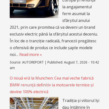
la angajamentul
ferm asumat la
sfârșitul anului
2021, prin care promitea că va deveni un brand
exclusiv electric până la sfârșitul acestui deceniu.
În loc de o tranziție radicală, francezii pregătesc
o ofensivă de produs ce include șapte modele
noi…
Read more »
Source:
AUTOREPORT
|
Published:
August 7, 2026 - 10:42
am
O nouă eră la Munchen: Cea mai veche fabrică
BMW renunță definitiv la motoarele termice și
devine 100% electrică
Tradiția și viitorul își
dau întâlnire în