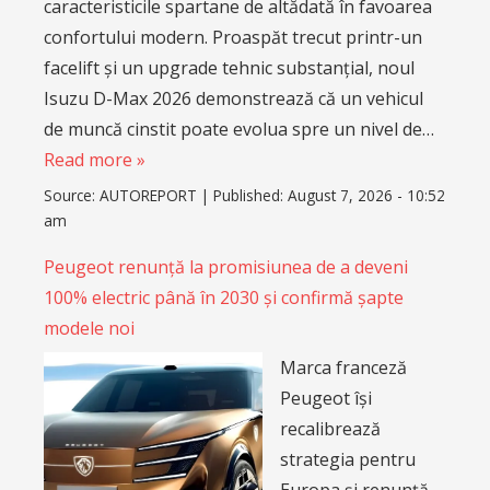
caracteristicile spartane de altădată în favoarea
confortului modern. Proaspăt trecut printr-un
facelift și un upgrade tehnic substanțial, noul
Isuzu D-Max 2026 demonstrează că un vehicul
de muncă cinstit poate evolua spre un nivel de…
Read more »
Source:
AUTOREPORT
|
Published:
August 7, 2026 - 10:52
am
Peugeot renunță la promisiunea de a deveni
100% electric până în 2030 și confirmă șapte
modele noi
Marca franceză
Peugeot își
recalibrează
strategia pentru
Europa și renunță