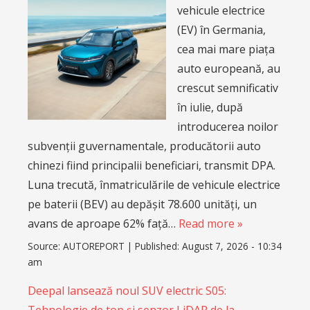
vehicule electrice
(EV) în Germania,
cea mai mare piața
auto europeană, au
crescut semnificativ
în iulie, după
introducerea noilor
subvenții guvernamentale, producătorii auto
chinezi fiind principalii beneficiari, transmit DPA.
Luna trecută, înmatriculările de vehicule electrice
pe baterii (BEV) au depășit 78.600 unități, un
avans de aproape 62% față…
Read more »
Source:
AUTOREPORT
|
Published:
August 7, 2026 - 10:34
am
Deepal lansează noul SUV electric S05: