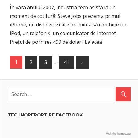
În vara anului 2007, industria tech asista la un
moment de cotitură: Steve Jobs prezenta primul
iPhone, un dispozitiv care promitea să combine un
iPod, un telefon și un comunicator de internet.
Prețul de pornire? 499 de dolari. La acea
Posts
Next
1
2
3
…
41
»
Posts
navigation
TECHNOREPORT PE FACEBOOK
Visit the homepage