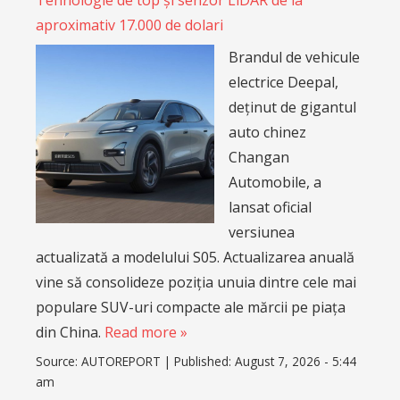
Tehnologie de top și senzor LiDAR de la
aproximativ 17.000 de dolari
Brandul de vehicule
electrice Deepal,
deținut de gigantul
auto chinez
Changan
Automobile, a
lansat oficial
versiunea
actualizată a modelului S05. Actualizarea anuală
vine să consolideze poziția unuia dintre cele mai
populare SUV-uri compacte ale mărcii pe piața
din China.
Read more »
Source:
AUTOREPORT
|
Published:
August 7, 2026 - 5:44
am