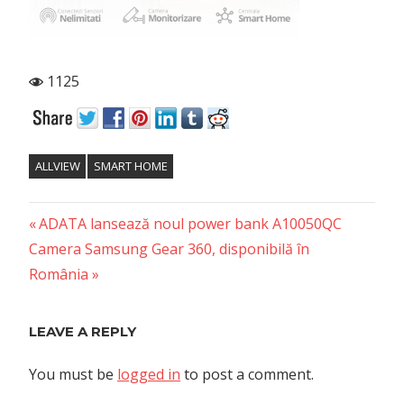
1125
ALLVIEW
SMART HOME
Previous
Post
ADATA lansează noul power bank A10050QC
Next
Post:
Camera Samsung Gear 360, disponibilă în
navigation
Post:
România
LEAVE A REPLY
You must be
logged in
to post a comment.