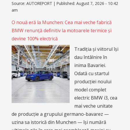
Source:
AUTOREPORT
|
Published:
August 7, 2026 - 10:42
am
O nouă eră la Munchen: Cea mai veche fabrică
BMW renunță definitiv la motoarele termice și
devine 100% electrică
Tradiția și viitorul își
dau întâlnire în
inima Bavariei.
Odată cu startul
producției noului
model complet
electric BMW i3, cea
mai veche unitate
de producție a grupului germano-bavarez —
uzina sa istorică din Munchen — își numără