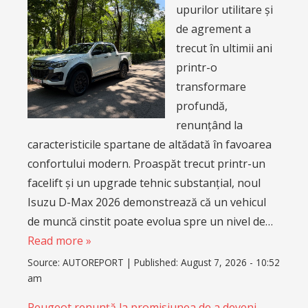
upurilor utilitare și
de agrement a
trecut în ultimii ani
printr-o
transformare
profundă,
renunțând la
caracteristicile spartane de altădată în favoarea
confortului modern. Proaspăt trecut printr-un
facelift și un upgrade tehnic substanțial, noul
Isuzu D-Max 2026 demonstrează că un vehicul
de muncă cinstit poate evolua spre un nivel de…
Read more »
Source:
AUTOREPORT
|
Published:
August 7, 2026 - 10:52
am
Peugeot renunță la promisiunea de a deveni