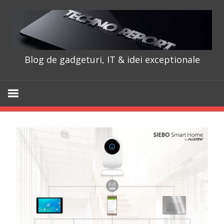
Skip
to
content
Blog de gadgeturi, IT & idei exceptionale
TechnoRepo