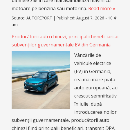
ultimele zile în care mai asamblează mașini cu
motoare pe benzină sau motorină.
Read more »
Source:
AUTOREPORT
|
Published:
August 7, 2026 - 10:41
am
Producătorii auto chinezi, principalii beneficiari ai
subvenților guvernamentale EV din Germania
Vânzările de
vehicule electrice
(EV) în Germania,
cea mai mare piața
auto europeană, au
crescut semnificativ
în iulie, după
introducerea noilor
subvenții guvernamentale, producătorii auto
chinezi fiind principalii beneficiari, transmit DPA.