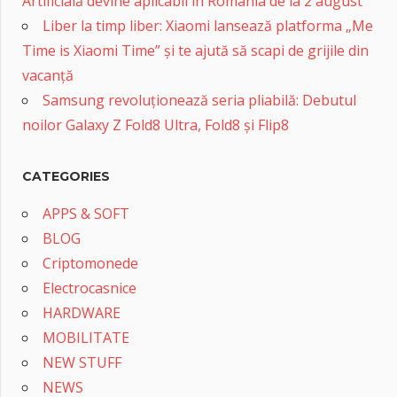
Artificială devine aplicabil în România de la 2 august
Liber la timp liber: Xiaomi lansează platforma „Me
Time is Xiaomi Time” și te ajută să scapi de grijile din
vacanță
Samsung revoluționează seria pliabilă: Debutul
noilor Galaxy Z Fold8 Ultra, Fold8 și Flip8
CATEGORIES
APPS & SOFT
BLOG
Criptomonede
Electrocasnice
HARDWARE
MOBILITATE
NEW STUFF
NEWS