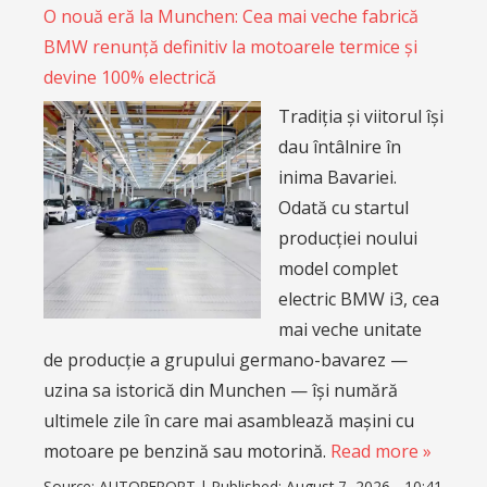
O nouă eră la Munchen: Cea mai veche fabrică
BMW renunță definitiv la motoarele termice și
devine 100% electrică
Tradiția și viitorul își
dau întâlnire în
inima Bavariei.
Odată cu startul
producției noului
model complet
electric BMW i3, cea
mai veche unitate
de producție a grupului germano-bavarez —
uzina sa istorică din Munchen — își numără
ultimele zile în care mai asamblează mașini cu
motoare pe benzină sau motorină.
Read more »
Source:
AUTOREPORT
|
Published:
August 7, 2026 - 10:41