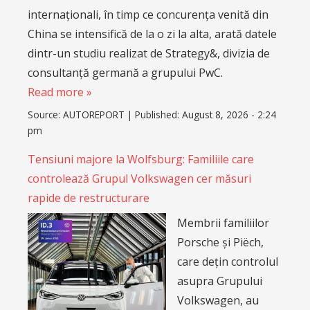
internaționali, în timp ce concurența venită din
China se intensifică de la o zi la alta, arată datele
dintr-un studiu realizat de Strategy&, divizia de
consultanță germană a grupului PwC.
Read more »
Source:
AUTOREPORT
|
Published:
August 8, 2026 - 2:24
pm
Tensiuni majore la Wolfsburg: Familiile care
controlează Grupul Volkswagen cer măsuri
rapide de restructurare
Membrii familiilor
Porsche și Piëch,
care dețin controlul
asupra Grupului
Volkswagen, au