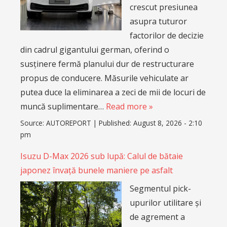
crescut presiunea
asupra tuturor
factorilor de decizie
din cadrul gigantului german, oferind o
susținere fermă planului dur de restructurare
propus de conducere. Măsurile vehiculate ar
putea duce la eliminarea a zeci de mii de locuri de
muncă suplimentare…
Read more »
Source:
AUTOREPORT
|
Published:
August 8, 2026 - 2:10
pm
Isuzu D-Max 2026 sub lupă: Calul de bătaie
japonez învață bunele maniere pe asfalt
Segmentul pick-
upurilor utilitare și
de agrement a