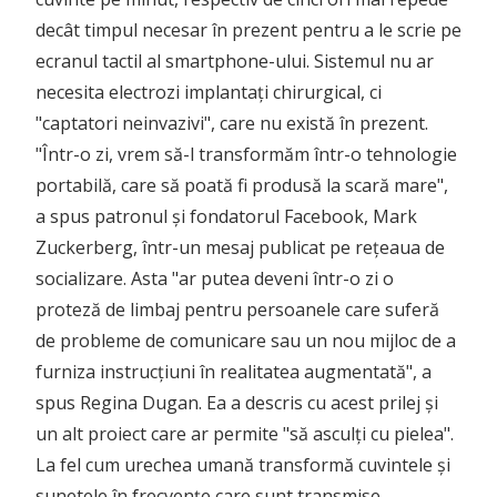
decât timpul necesar în prezent pentru a le scrie pe
ecranul tactil al smartphone-ului. Sistemul nu ar
necesita electrozi implantați chirurgical, ci
"captatori neinvazivi", care nu există în prezent.
"Într-o zi, vrem să-l transformăm într-o tehnologie
portabilă, care să poată fi produsă la scară mare",
a spus patronul și fondatorul Facebook, Mark
Zuckerberg, într-un mesaj publicat pe rețeaua de
socializare. Asta "ar putea deveni într-o zi o
proteză de limbaj pentru persoanele care suferă
de probleme de comunicare sau un nou mijloc de a
furniza instrucțiuni în realitatea augmentată", a
spus Regina Dugan. Ea a descris cu acest prilej și
un alt proiect care ar permite "să asculți cu pielea".
La fel cum urechea umană transformă cuvintele și
sunetele în frecvențe care sunt transmise