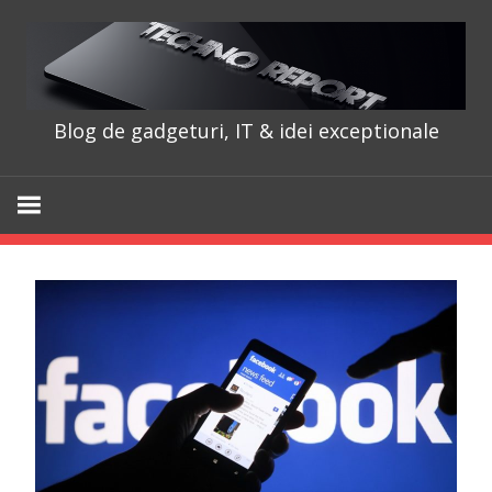
Skip
to
content
Blog de gadgeturi, IT & idei exceptionale
TechnoRepo