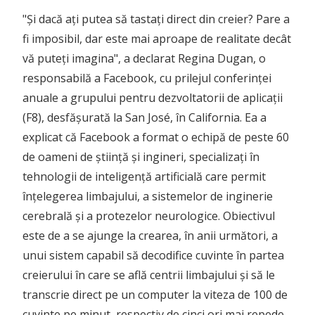
"Și dacă ați putea să tastați direct din creier? Pare a
fi imposibil, dar este mai aproape de realitate decât
vă puteți imagina", a declarat Regina Dugan, o
responsabilă a Facebook, cu prilejul conferinței
anuale a grupului pentru dezvoltatorii de aplicații
(F8), desfășurată la San José, în California. Ea a
explicat că Facebook a format o echipă de peste 60
de oameni de știință și ingineri, specializați în
tehnologii de inteligență artificială care permit
înțelegerea limbajului, a sistemelor de inginerie
cerebrală și a protezelor neurologice. Obiectivul
este de a se ajunge la crearea, în anii următori, a
unui sistem capabil să decodifice cuvinte în partea
creierului în care se află centrii limbajului și să le
transcrie direct pe un computer la viteza de 100 de
cuvinte pe minut, respectiv de cinci ori mai repede