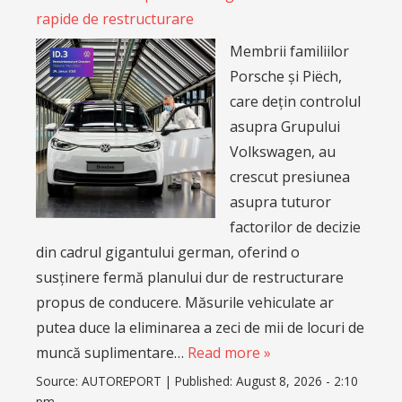
rapide de restructurare
Membrii familiilor
Porsche și Piëch,
care dețin controlul
asupra Grupului
Volkswagen, au
crescut presiunea
asupra tuturor
factorilor de decizie
din cadrul gigantului german, oferind o
susținere fermă planului dur de restructurare
propus de conducere. Măsurile vehiculate ar
putea duce la eliminarea a zeci de mii de locuri de
muncă suplimentare…
Read more »
Source:
AUTOREPORT
|
Published:
August 8, 2026 - 2:10
pm