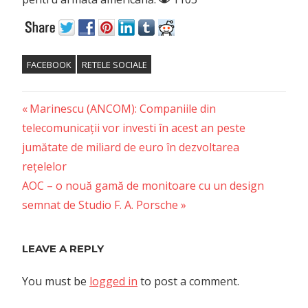
FACEBOOK
RETELE SOCIALE
Previous
Post
Marinescu (ANCOM): Companiile din
Post:
telecomunicații vor investi în acest an peste
navigation
jumătate de miliard de euro în dezvoltarea
rețelelor
Next
AOC – o nouă gamă de monitoare cu un design
Post:
semnat de Studio F. A. Porsche
LEAVE A REPLY
You must be
logged in
to post a comment.