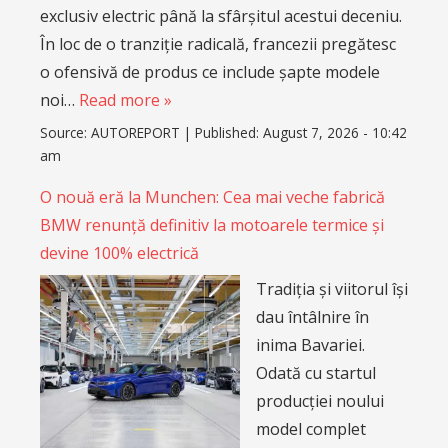
exclusiv electric până la sfârșitul acestui deceniu.
În loc de o tranziție radicală, francezii pregătesc
o ofensivă de produs ce include șapte modele
noi…
Read more »
Source:
AUTOREPORT
|
Published:
August 7, 2026 - 10:42
am
O nouă eră la Munchen: Cea mai veche fabrică
BMW renunță definitiv la motoarele termice și
devine 100% electrică
Tradiția și viitorul își
dau întâlnire în
inima Bavariei.
Odată cu startul
producției noului
model complet