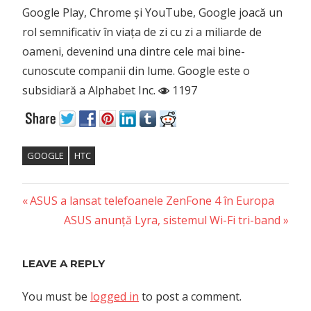
Google Play, Chrome și YouTube, Google joacă un
rol semnificativ în viața de zi cu zi a miliarde de
oameni, devenind una dintre cele mai bine-
cunoscute companii din lume. Google este o
subsidiară a Alphabet Inc.
1197
GOOGLE
HTC
Previous
Post
ASUS a lansat telefoanele ZenFone 4 în Europa
Post:
Next
ASUS anunță Lyra, sistemul Wi-Fi tri-band
navigation
Post:
LEAVE A REPLY
You must be
logged in
to post a comment.