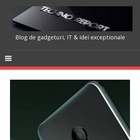
Skip
to
content
Blog de gadgeturi, IT & idei exceptionale
TechnoRepo