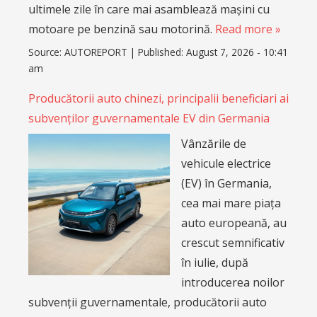
ultimele zile în care mai asamblează mașini cu
motoare pe benzină sau motorină.
Read more »
Source:
AUTOREPORT
|
Published:
August 7, 2026 - 10:41
am
Producătorii auto chinezi, principalii beneficiari ai
subvenților guvernamentale EV din Germania
Vânzările de
vehicule electrice
(EV) în Germania,
cea mai mare piața
auto europeană, au
crescut semnificativ
în iulie, după
introducerea noilor
subvenții guvernamentale, producătorii auto