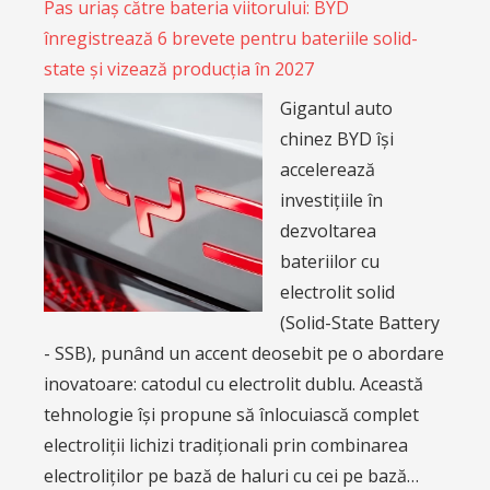
Pas uriaș către bateria viitorului: BYD
înregistrează 6 brevete pentru bateriile solid-
state și vizează producția în 2027
Gigantul auto
chinez BYD își
accelerează
investițiile în
dezvoltarea
bateriilor cu
electrolit solid
(Solid-State Battery
- SSB), punând un accent deosebit pe o abordare
inovatoare: catodul cu electrolit dublu. Această
tehnologie își propune să înlocuiască complet
electroliții lichizi tradiționali prin combinarea
electroliților pe bază de haluri cu cei pe bază…