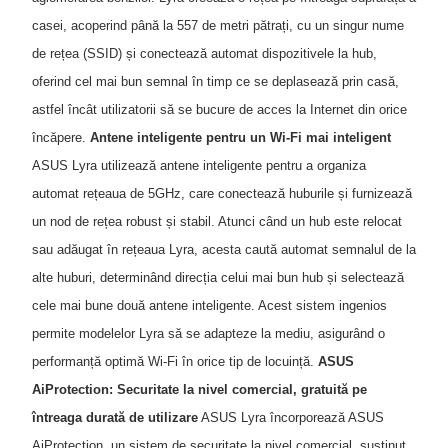
casei, acoperind până la 557 de metri pătrați, cu un singur nume
de rețea (SSID) și conectează automat dispozitivele la hub,
oferind cel mai bun semnal în timp ce se deplasează prin casă,
astfel încât utilizatorii să se bucure de acces la Internet din orice
încăpere.
Antene inteligente pentru un Wi-Fi mai inteligent
ASUS Lyra utilizează antene inteligente pentru a organiza
automat rețeaua de 5GHz, care conectează huburile și furnizează
un nod de rețea robust și stabil. Atunci când un hub este relocat
sau adăugat în rețeaua Lyra, acesta caută automat semnalul de la
alte huburi, determinând direcția celui mai bun hub și selectează
cele mai bune două antene inteligente. Acest sistem ingenios
permite modelelor Lyra să se adapteze la mediu, asigurând o
performanță optimă Wi-Fi în orice tip de locuință.
ASUS
AiProtection: Securitate la nivel comercial, gratuită pe
întreaga durată de utilizare
ASUS Lyra încorporează ASUS
AiProtection, un sistem de securitate la nivel comercial, susținut