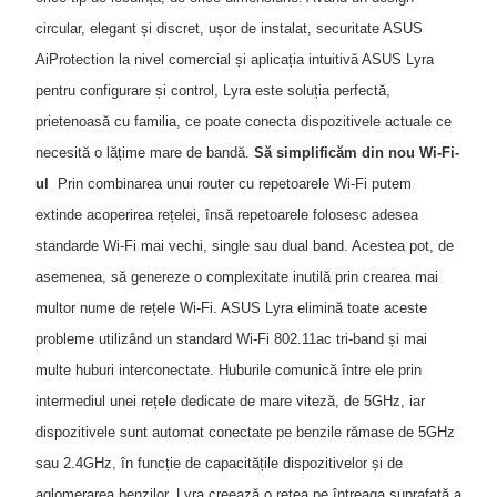
circular, elegant și discret, ușor de instalat, securitate ASUS
AiProtection la nivel comercial și aplicația intuitivă ASUS Lyra
pentru configurare și control, Lyra este soluția perfectă,
prietenoasă cu familia, ce poate conecta dispozitivele actuale ce
necesită o lățime mare de bandă.
Să simplificăm din nou Wi-Fi-
ul
Prin combinarea unui router cu repetoarele Wi-Fi putem
extinde acoperirea rețelei, însă repetoarele folosesc adesea
standarde Wi-Fi mai vechi, single sau dual band. Acestea pot, de
asemenea, să genereze o complexitate inutilă prin crearea mai
multor nume de rețele Wi-Fi. ASUS Lyra elimină toate aceste
probleme utilizând un standard Wi-Fi 802.11ac tri-band și mai
multe huburi interconectate. Huburile comunică între ele prin
intermediul unei rețele dedicate de mare viteză, de 5GHz, iar
dispozitivele sunt automat conectate pe benzile rămase de 5GHz
sau 2.4GHz, în funcție de capacitățile dispozitivelor și de
aglomerarea benzilor. Lyra creează o rețea pe întreaga suprafață a