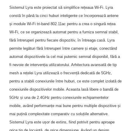
Sistemul Lyra este proiectat să simplifice rețeaua Wi-Fi. Lyra
constă în până la cinci huburi inteligente ce încorporează antene
și module Wi-Fi tri-band 802.11ac pentru a crea o singură rețea
Wi-Fi, ce se organizează automat pentru a furniza semnal stabil,
fără întreruperi pentru fiecare dispozitiv, în întreaga casă. Lyra
permite legături fără întreruperi între camere și etaje, conectând
automat dispozitivele la cel mai puternic semnal disponibil, fără a
fi nevoie de intervenția utilizatorului. Arhitectura avansată de tip
mesh a rețelei Lyra utilizează o frecvență dedicată de 5GHz,
pentru a stabili conexiunile între huburi, ce este complet izolată de
conexiunile dispozitivelor mobile. Aceasta lasă libere o bandă de
5GHz și una de 2.4GHz pentru conexiunile echipamentelor
mobile, având performanțe mai bune pentru multiple dispozitive și
mai puțină complexitate comparativ cu soluțiile alternative.
Sistemul Lyra este ușor de extins, fiind potrivit pentru aproape
orice tip de locuință, de orice dimensiune. Având un design