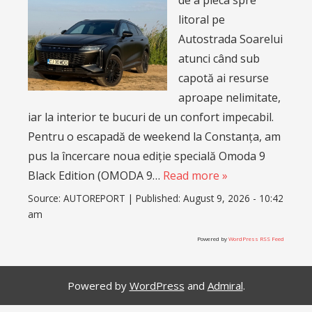
litoral pe
Autostrada Soarelui
atunci când sub
capotă ai resurse
aproape nelimitate,
iar la interior te bucuri de un confort impecabil.
Pentru o escapadă de weekend la Constanța, am
pus la încercare noua ediție specială Omoda 9
Black Edition (OMODA 9…
Read more »
Source:
AUTOREPORT
|
Published:
August 9, 2026 - 10:42
am
Powered by
WordPress RSS Feed
Powered by
WordPress
and
Admiral
.