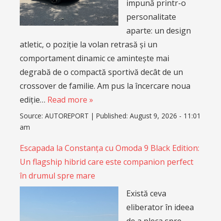
impună printr-o
personalitate
aparte: un design
atletic, o poziție la volan retrasă și un
comportament dinamic ce amintește mai
degrabă de o compactă sportivă decât de un
crossover de familie. Am pus la încercare noua
ediție…
Read more »
Source:
AUTOREPORT
|
Published:
August 9, 2026 - 11:01
am
Escapada la Constanța cu Omoda 9 Black Edition:
Un flagship hibrid care este companion perfect
în drumul spre mare
Există ceva
eliberator în ideea
de a pleca spre