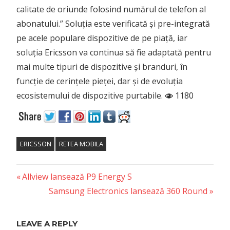
calitate de oriunde folosind numărul de telefon al
abonatului.” Soluția este verificată și pre-integrată
pe acele populare dispozitive de pe piață, iar
soluția Ericsson va continua să fie adaptată pentru
mai multe tipuri de dispozitive și branduri, în
funcție de cerințele pieței, dar și de evoluția
ecosistemului de dispozitive purtabile.
1180
ERICSSON
RETEA MOBILA
Previous
Post
Allview lansează P9 Energy S
Post:
Next
Samsung Electronics lansează 360 Round
navigation
Post:
LEAVE A REPLY