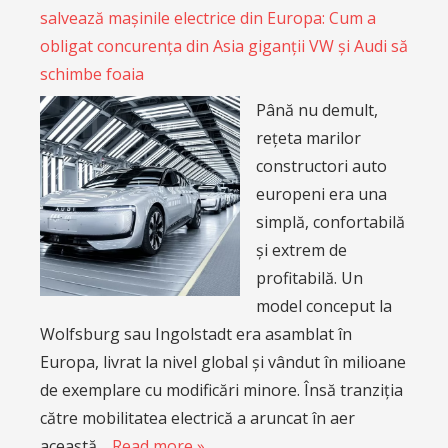
salvează mașinile electrice din Europa: Cum a
obligat concurența din Asia giganții VW și Audi să
schimbe foaia
Până nu demult,
rețeta marilor
constructori auto
europeni era una
simplă, confortabilă
și extrem de
profitabilă. Un
model conceput la
Wolfsburg sau Ingolstadt era asamblat în
Europa, livrat la nivel global și vândut în milioane
de exemplare cu modificări minore. Însă tranziția
către mobilitatea electrică a aruncat în aer
această…
Read more »