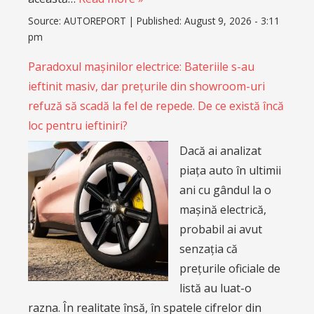
Source:
AUTOREPORT
|
Published:
August 9, 2026 - 3:11
pm
Paradoxul mașinilor electrice: Bateriile s-au
ieftinit masiv, dar prețurile din showroom-uri
refuză să scadă la fel de repede. De ce există încă
loc pentru ieftiniri?
Dacă ai analizat
piața auto în ultimii
ani cu gândul la o
mașină electrică,
probabil ai avut
senzația că
prețurile oficiale de
listă au luat-o
razna. În realitate însă, în spatele cifrelor din