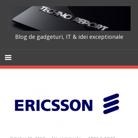
Skip
to
content
Blog de gadgeturi, IT & idei exceptionale
TechnoRepo