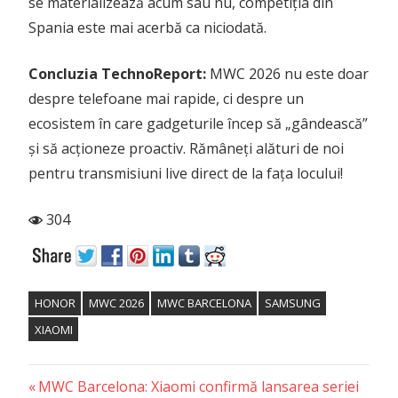
se materializează acum sau nu, competiția din
Spania este mai acerbă ca niciodată.
Concluzia TechnoReport:
MWC 2026 nu este doar
despre telefoane mai rapide, ci despre un
ecosistem în care gadgeturile încep să „gândească”
și să acționeze proactiv. Rămâneți alături de noi
pentru transmisiuni live direct de la fața locului!
304
HONOR
MWC 2026
MWC BARCELONA
SAMSUNG
XIAOMI
Previous
Post
MWC Barcelona: Xiaomi confirmă lansarea seriei