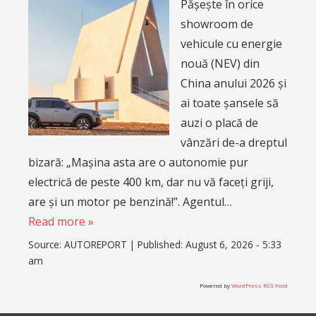
Pășește în orice
showroom de
vehicule cu energie
nouă (NEV) din
China anului 2026 și
ai toate șansele să
auzi o placă de
vânzări de-a dreptul
bizară: „Mașina asta are o autonomie pur
electrică de peste 400 km, dar nu vă faceți griji,
are și un motor pe benzină!”. Agentul…
Read more »
Source:
AUTOREPORT
|
Published:
August 6, 2026 - 5:33
am
Powered by
WordPress RSS Feed