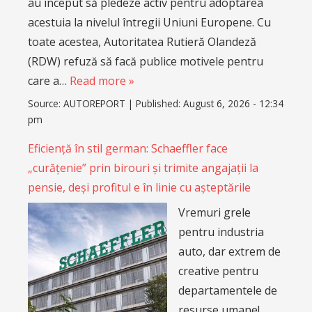
au început să pledeze activ pentru adoptarea
acestuia la nivelul întregii Uniuni Europene. Cu
toate acestea, Autoritatea Rutieră Olandeză
(RDW) refuză să facă publice motivele pentru
care a…
Read more »
Source:
AUTOREPORT
|
Published:
August 6, 2026 - 12:34
pm
Eficiență în stil german: Schaeffler face
„curățenie” prin birouri și trimite angajații la
pensie, deși profitul e în linie cu așteptările
Vremuri grele
pentru industria
auto, dar extrem de
creative pentru
departamentele de
resurse umane!