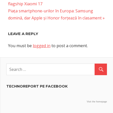
Post:
flagship Xiaomi 17
navigation
Next
Piața smartphone-urilor în Europa: Samsung
Post:
domină, dar Apple și Honor forțează în clasament
LEAVE A REPLY
You must be
logged in
to post a comment.
TECHNOREPORT PE FACEBOOK
Visit the homepage