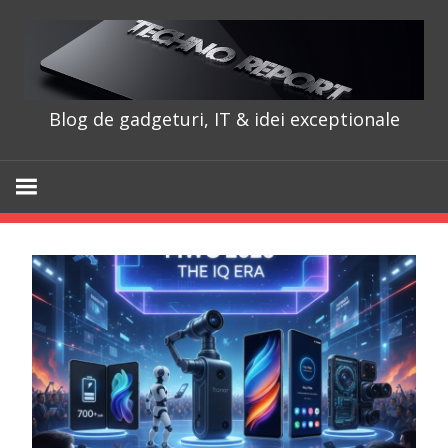
Skip
to
content
Blog de gadgeturi, IT & idei exceptionale
TechnoRepo