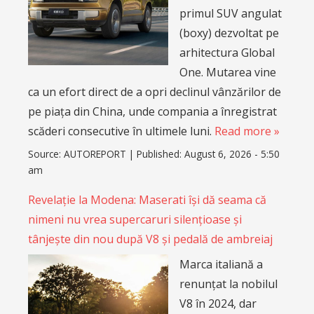
primul SUV angulat
(boxy) dezvoltat pe
arhitectura Global
One. Mutarea vine
ca un efort direct de a opri declinul vânzărilor de
pe piața din China, unde compania a înregistrat
scăderi consecutive în ultimele luni.
Read more »
Source:
AUTOREPORT
|
Published:
August 6, 2026 - 5:50
am
Revelație la Modena: Maserati își dă seama că
nimeni nu vrea supercaruri silențioase și
tânjește din nou după V8 și pedală de ambreiaj
Marca italiană a
renunțat la nobilul
V8 în 2024, dar