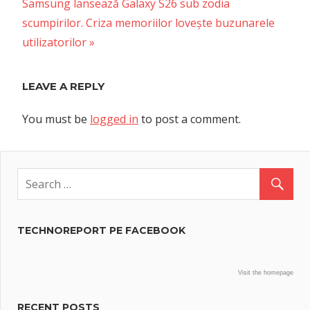
Next
Samsung lansează Galaxy S26 sub zodia
Post:
scumpirilor. Criza memoriilor lovește buzunarele
utilizatorilor
LEAVE A REPLY
You must be
logged in
to post a comment.
TECHNOREPORT PE FACEBOOK
Visit the homepage
RECENT POSTS