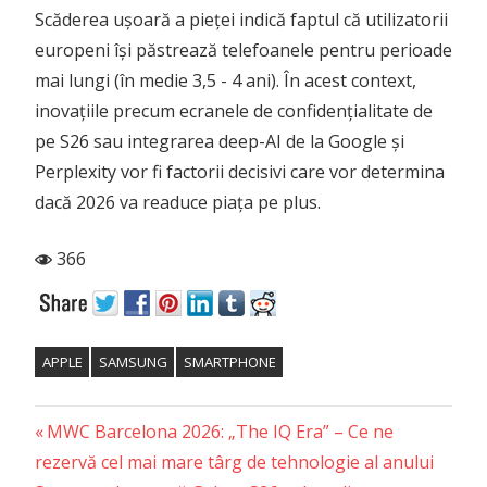
Scăderea ușoară a pieței indică faptul că utilizatorii
europeni își păstrează telefoanele pentru perioade
mai lungi (în medie 3,5 - 4 ani). În acest context,
inovațiile precum ecranele de confidențialitate de
pe S26 sau integrarea deep-AI de la Google și
Perplexity vor fi factorii decisivi care vor determina
dacă 2026 va readuce piața pe plus.
366
APPLE
SAMSUNG
SMARTPHONE
Previous
Post
MWC Barcelona 2026: „The IQ Era” – Ce ne
Post:
rezervă cel mai mare târg de tehnologie al anului
navigation