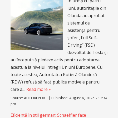
În urmă cu patru
luni, autoritățile din
Olanda au aprobat
sistemul de
asistență pentru
șofer „Full Self-
Driving” (FSD)
dezvoltat de Tesla și
au început să pledeze activ pentru adoptarea
acestuia la nivelul întregii Uniuni Europene. Cu
toate acestea, Autoritatea Rutieră Olandeză
(RDW) refuză să facă publice motivele pentru
care a…
Read more »
Source:
AUTOREPORT
|
Published:
August 6, 2026 - 12:34
pm
Eficiență în stil german: Schaeffler face