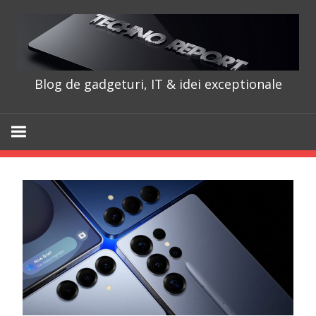
Skip
to
content
Blog de gadgeturi, IT & idei exceptionale
TechnoRepo