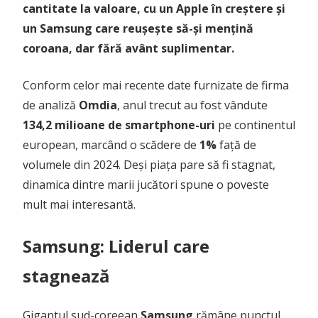
cantitate la valoare, cu un Apple în creștere și
un Samsung care reușește să-și mențină
coroana, dar fără avânt suplimentar.
Conform celor mai recente date furnizate de firma
de analiză
Omdia
, anul trecut au fost vândute
134,2 milioane de smartphone-uri
pe continentul
european, marcând o scădere de
1%
față de
volumele din 2024. Deși piața pare să fi stagnat,
dinamica dintre marii jucători spune o poveste
mult mai interesantă.
Samsung: Liderul care
stagnează
Gigantul sud-coreean
Samsung
rămâne punctul