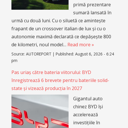
primă prezentare
sumară lansată în
urmă cu două luni. Cu o siluetă ce amintește
frapant de un crossover italian de lux și cu o
autonomie maximă declarată ce depășește 800
de kilometri, noul model…
Read more »
Source:
AUTOREPORT
|
Published:
August 6, 2026 - 6:24
pm
Pas uriaș către bateria viitorului: BYD
înregistrează 6 brevete pentru bateriile solid-
state și vizează producția în 2027
Gigantul auto
chinez BYD își
accelerează
investițiile în