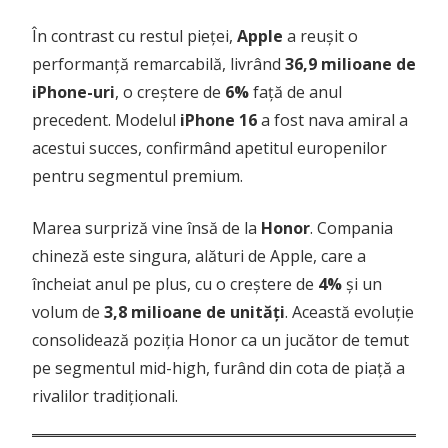
În contrast cu restul pieței,
Apple
a reușit o
performanță remarcabilă, livrând
36,9 milioane de
iPhone-uri
, o creștere de
6%
față de anul
precedent. Modelul
iPhone 16
a fost nava amiral a
acestui succes, confirmând apetitul europenilor
pentru segmentul premium.
Marea surpriză vine însă de la
Honor
. Compania
chineză este singura, alături de Apple, care a
încheiat anul pe plus, cu o creștere de
4%
și un
volum de
3,8 milioane de unități
. Această evoluție
consolidează poziția Honor ca un jucător de temut
pe segmentul mid-high, furând din cota de piață a
rivalilor tradiționali.