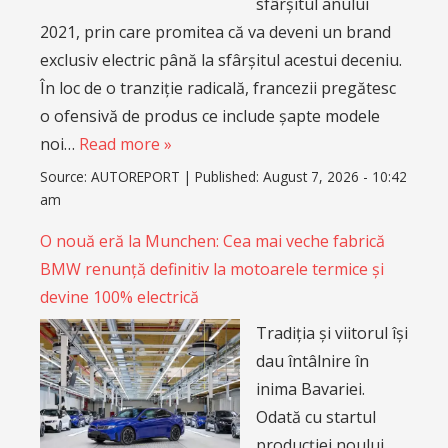
sfârșitul anului
2021, prin care promitea că va deveni un brand
exclusiv electric până la sfârșitul acestui deceniu.
În loc de o tranziție radicală, francezii pregătesc
o ofensivă de produs ce include șapte modele
noi…
Read more »
Source:
AUTOREPORT
|
Published:
August 7, 2026 - 10:42
am
O nouă eră la Munchen: Cea mai veche fabrică
BMW renunță definitiv la motoarele termice și
devine 100% electrică
Tradiția și viitorul își
dau întâlnire în
inima Bavariei.
Odată cu startul
producției noului