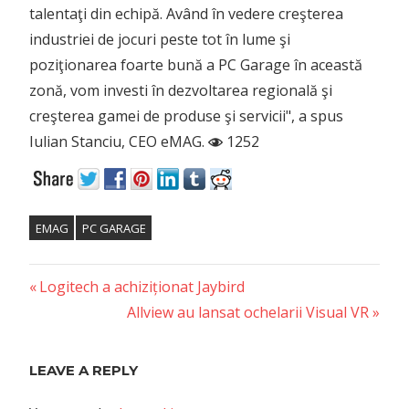
talentaţi din echipă. Având în vedere creşterea
industriei de jocuri peste tot în lume şi
poziţionarea foarte bună a PC Garage în această
zonă, vom investi în dezvoltarea regională şi
creşterea gamei de produse şi servicii", a spus
Iulian Stanciu, CEO eMAG.
1252
EMAG
PC GARAGE
Previous
Post
Logitech a achiziționat Jaybird
Post:
Next
Allview au lansat ochelarii Visual VR
navigation
Post:
LEAVE A REPLY