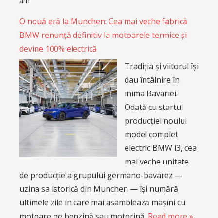
am
O nouă eră la Munchen: Cea mai veche fabrică
BMW renunță definitiv la motoarele termice și
devine 100% electrică
Tradiția și viitorul își
dau întâlnire în
inima Bavariei.
Odată cu startul
producției noului
model complet
electric BMW i3, cea
mai veche unitate
de producție a grupului germano-bavarez —
uzina sa istorică din Munchen — își numără
ultimele zile în care mai asamblează mașini cu
motoare pe benzină sau motorină.
Read more »