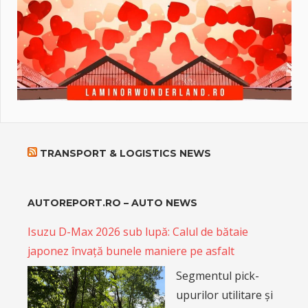
TRANSPORT & LOGISTICS NEWS
AUTOREPORT.RO – AUTO NEWS
Isuzu D-Max 2026 sub lupă: Calul de bătaie
japonez învață bunele maniere pe asfalt
Segmentul pick-
upurilor utilitare și