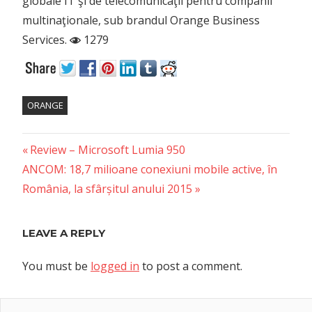
globale IT şi de telecomunicaţii pentru companii
multinaţionale, sub brandul Orange Business
Services.
1279
ORANGE
Previous
Post
Review – Microsoft Lumia 950
Next
Post:
ANCOM: 18,7 milioane conexiuni mobile active, în
navigation
Post:
România, la sfârșitul anului 2015
LEAVE A REPLY
You must be
logged in
to post a comment.