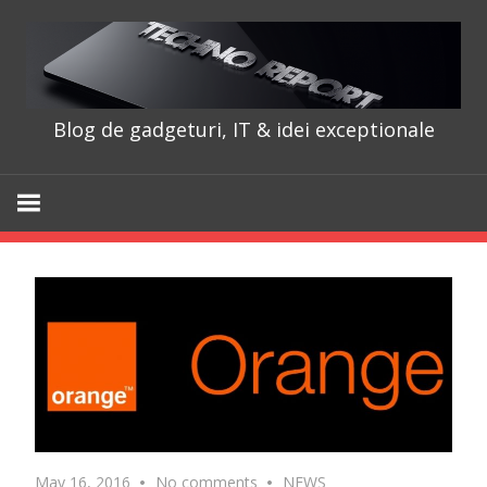
Skip
to
content
Blog de gadgeturi, IT & idei exceptionale
TechnoRepo
May 16, 2016
No comments
NEWS