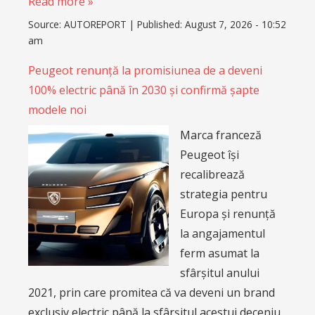
Read more »
Source:
AUTOREPORT
|
Published:
August 7, 2026 - 10:52
am
Peugeot renunță la promisiunea de a deveni
100% electric până în 2030 și confirmă șapte
modele noi
Marca franceză
Peugeot își
recalibrează
strategia pentru
Europa și renunță
la angajamentul
ferm asumat la
sfârșitul anului
2021, prin care promitea că va deveni un brand
exclusiv electric până la sfârșitul acestui deceniu.