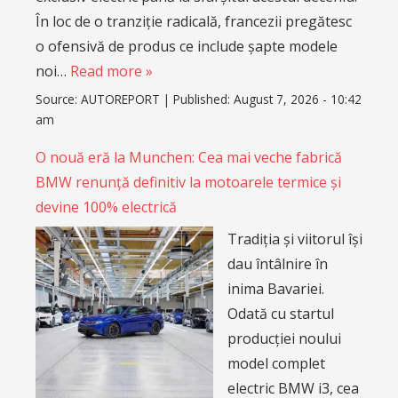
În loc de o tranziție radicală, francezii pregătesc
o ofensivă de produs ce include șapte modele
noi…
Read more »
Source:
AUTOREPORT
|
Published:
August 7, 2026 - 10:42
am
O nouă eră la Munchen: Cea mai veche fabrică
BMW renunță definitiv la motoarele termice și
devine 100% electrică
Tradiția și viitorul își
dau întâlnire în
inima Bavariei.
Odată cu startul
producției noului
model complet
electric BMW i3, cea