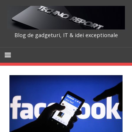
Skip
to
content
Blog de gadgeturi, IT & idei exceptionale
TechnoRepo