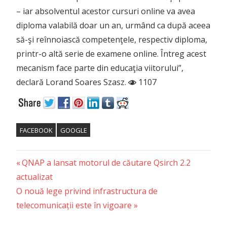
– iar absolventul acestor cursuri online va avea
diploma valabilă doar un an, urmând ca după aceea
să-şi reînnoiască competenţele, respectiv diploma,
printr-o altă serie de examene online. Întreg acest
mecanism face parte din educaţia viitorului”,
declară Lorand Soares Szasz.
1107
FACEBOOK
GOOGLE
Previous
Post
QNAP a lansat motorul de căutare Qsirch 2.2
Post:
actualizat
navigation
Next
O nouă lege privind infrastructura de
Post:
telecomunicații este în vigoare