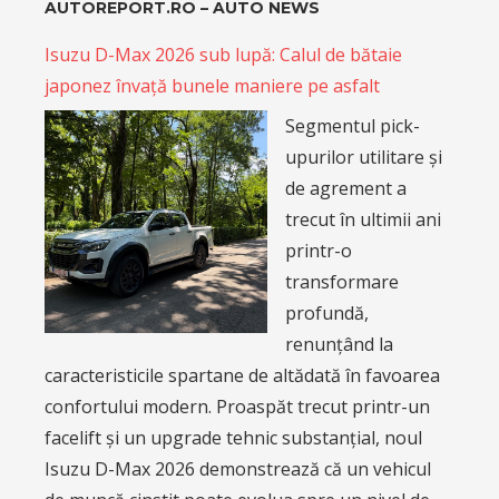
AUTOREPORT.RO – AUTO NEWS
Isuzu D-Max 2026 sub lupă: Calul de bătaie
japonez învață bunele maniere pe asfalt
Segmentul pick-
upurilor utilitare și
de agrement a
trecut în ultimii ani
printr-o
transformare
profundă,
renunțând la
caracteristicile spartane de altădată în favoarea
confortului modern. Proaspăt trecut printr-un
facelift și un upgrade tehnic substanțial, noul
Isuzu D-Max 2026 demonstrează că un vehicul