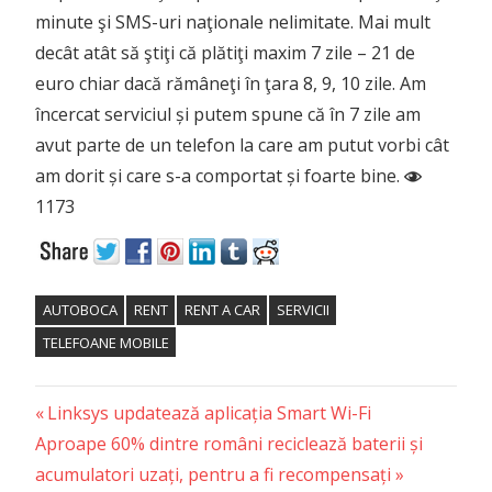
minute şi SMS-uri naţionale nelimitate. Mai mult
decât atât să ştiţi că plătiţi maxim 7 zile – 21 de
euro chiar dacă rămâneţi în ţara 8, 9, 10 zile. Am
încercat serviciul și putem spune că în 7 zile am
avut parte de un telefon la care am putut vorbi cât
am dorit și care s-a comportat și foarte bine.
1173
AUTOBOCA
RENT
RENT A CAR
SERVICII
TELEFOANE MOBILE
Previous
Post
Linksys updatează aplicația Smart Wi-Fi
Next
Post:
Aproape 60% dintre români reciclează baterii și
navigation
Post:
acumulatori uzați, pentru a fi recompensați