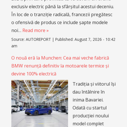
exclusiv electric până la sfârșitul acestui deceniu.
În loc de o tranziție radicală, francezii pregătesc
o ofensivă de produs ce include șapte modele
noi…
Read more »
Source:
AUTOREPORT
|
Published:
August 7, 2026 - 10:42
am
O nouă eră la Munchen: Cea mai veche fabrică
BMW renunță definitiv la motoarele termice și
devine 100% electrică
Tradiția și viitorul își
dau întâlnire în
inima Bavariei.
Odată cu startul
producției noului
model complet