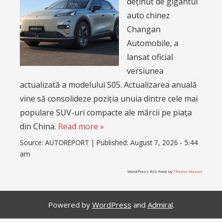
deținut de gigantul
auto chinez
Changan
Automobile, a
lansat oficial
versiunea
actualizată a modelului S05. Actualizarea anuală
vine să consolideze poziția unuia dintre cele mai
populare SUV-uri compacte ale mărcii pe piața
din China.
Read more »
Source:
AUTOREPORT
|
Published:
August 7, 2026 - 5:44
am
WordPress RSS Feed by
Theme Mason
Powered by
WordPress
and
Admiral
.