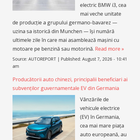
electric BMW i3, cea
mai veche unitate
de producție a grupului germano-bavarez —
uzina sa istorică din Munchen — își numără
ultimele zile în care mai asamblează mașini cu
motoare pe benzină sau motorină.
Read more »
Source:
AUTOREPORT
|
Published:
August 7, 2026 - 10:41
am
Producătorii auto chinezi, principalii beneficiari ai
subvenților guvernamentale EV din Germania
Vânzările de
vehicule electrice
(EV) în Germania,
cea mai mare piața
auto europeană, au