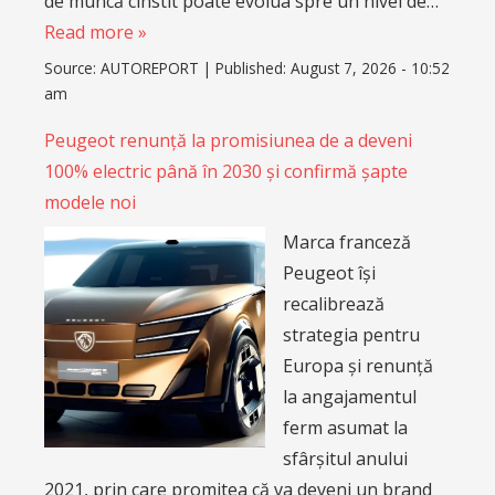
de muncă cinstit poate evolua spre un nivel de…
Read more »
Source:
AUTOREPORT
|
Published:
August 7, 2026 - 10:52
am
Peugeot renunță la promisiunea de a deveni
100% electric până în 2030 și confirmă șapte
modele noi
Marca franceză
Peugeot își
recalibrează
strategia pentru
Europa și renunță
la angajamentul
ferm asumat la
sfârșitul anului
2021, prin care promitea că va deveni un brand