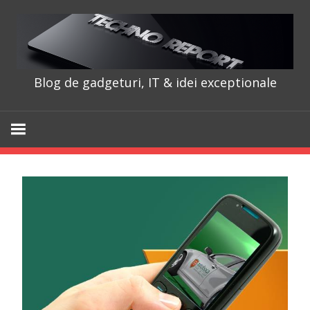
Skip
to
content
Blog de gadgeturi, IT & idei exceptionale
TechnoRepo