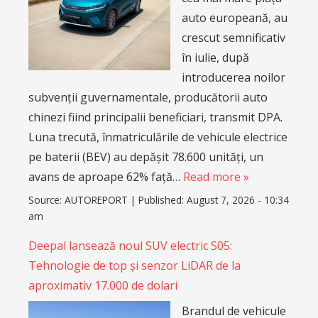
auto europeană, au
crescut semnificativ
în iulie, după
introducerea noilor
subvenții guvernamentale, producătorii auto
chinezi fiind principalii beneficiari, transmit DPA.
Luna trecută, înmatriculările de vehicule electrice
pe baterii (BEV) au depășit 78.600 unități, un
avans de aproape 62% față…
Read more »
Source:
AUTOREPORT
|
Published:
August 7, 2026 - 10:34
am
Deepal lansează noul SUV electric S05:
Tehnologie de top și senzor LiDAR de la
aproximativ 17.000 de dolari
Brandul de vehicule