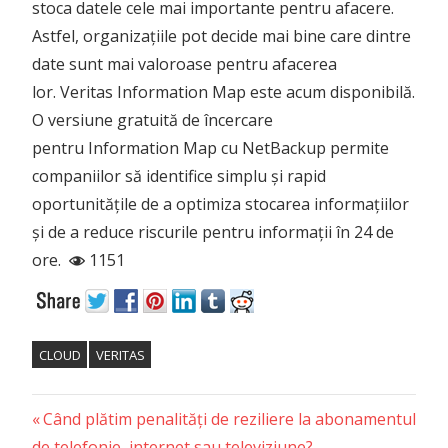
stoca datele cele mai importante pentru afacere.
Astfel, organizațiile pot decide mai bine care dintre
date sunt mai valoroase pentru afacerea
lor. Veritas Information Map este acum disponibilă.
O versiune gratuită de încercare
pentru Information Map cu NetBackup permite
companiilor să identifice simplu și rapid
oportunitățile de a optimiza stocarea informațiilor
și de a reduce riscurile pentru informații în 24 de
ore.
1151
CLOUD
VERITAS
Previous
Post
Când plătim penalități de reziliere la abonamentul
Post:
de telefonie, internet sau televiziune?