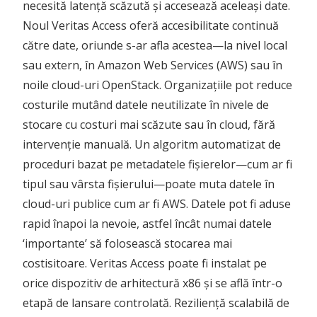
necesită latență scăzută și accesează aceleași date.
Noul Veritas Access oferă accesibilitate continuă
către date, oriunde s-ar afla acestea—la nivel local
sau extern, în Amazon Web Services (AWS) sau în
noile cloud-uri OpenStack. Organizațiile pot reduce
costurile mutând datele neutilizate în nivele de
stocare cu costuri mai scăzute sau în cloud, fără
intervenție manuală. Un algoritm automatizat de
proceduri bazat pe metadatele fișierelor—cum ar fi
tipul sau vârsta fișierului—poate muta datele în
cloud-uri publice cum ar fi AWS. Datele pot fi aduse
rapid înapoi la nevoie, astfel încât numai datele
‘importante’ să folosească stocarea mai
costisitoare. Veritas Access poate fi instalat pe
orice dispozitiv de arhitectură x86 și se află într-o
etapă de lansare controlată. Reziliență scalabilă de