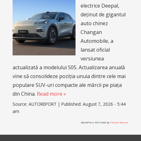
electrice Deepal,
deținut de gigantul
auto chinez
Changan
Automobile, a
lansat oficial
versiunea
actualizată a modelului S05. Actualizarea anuală
vine să consolideze poziția unuia dintre cele mai
populare SUV-uri compacte ale mărcii pe piața
din China.
Read more »
Source:
AUTOREPORT
|
Published:
August 7, 2026 - 5:44
am
WordPress RSS Feed by
Theme Mason