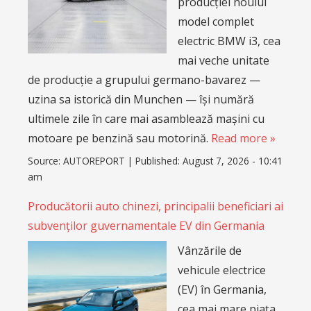
producției noului
model complet
electric BMW i3, cea
mai veche unitate
de producție a grupului germano-bavarez —
uzina sa istorică din Munchen — își numără
ultimele zile în care mai asamblează mașini cu
motoare pe benzină sau motorină.
Read more »
Source:
AUTOREPORT
|
Published:
August 7, 2026 - 10:41
am
Producătorii auto chinezi, principalii beneficiari ai
subvenților guvernamentale EV din Germania
Vânzările de
vehicule electrice
(EV) în Germania,
cea mai mare piața