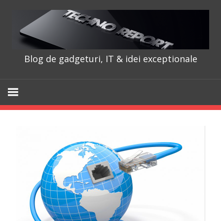
Skip
to
content
Blog de gadgeturi, IT & idei exceptionale
TechnoRepo