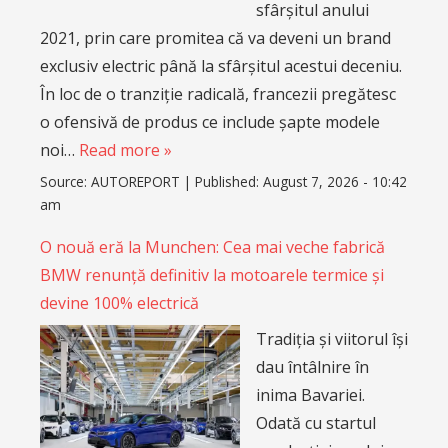
sfârșitul anului
2021, prin care promitea că va deveni un brand
exclusiv electric până la sfârșitul acestui deceniu.
În loc de o tranziție radicală, francezii pregătesc
o ofensivă de produs ce include șapte modele
noi…
Read more »
Source:
AUTOREPORT
|
Published:
August 7, 2026 - 10:42
am
O nouă eră la Munchen: Cea mai veche fabrică
BMW renunță definitiv la motoarele termice și
devine 100% electrică
Tradiția și viitorul își
dau întâlnire în
inima Bavariei.
Odată cu startul