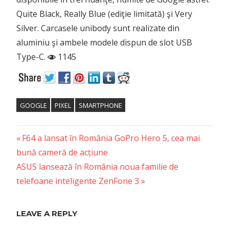
Quite Black, Really Blue (ediţie limitată) şi Very
Silver. Carcasele unibody sunt realizate din
aluminiu şi ambele modele dispun de slot USB
Type-C.
1145
GOOGLE
PIXEL
SMARTPHONE
Previous
Post
F64 a lansat în România GoPro Hero 5, cea mai
Post:
bună cameră de acțiune
navigation
Next
ASUS lansează în România noua familie de
Post:
telefoane inteligente ZenFone 3
LEAVE A REPLY