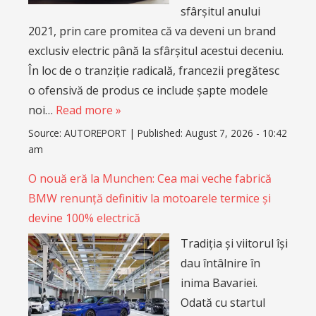
sfârșitul anului
2021, prin care promitea că va deveni un brand
exclusiv electric până la sfârșitul acestui deceniu.
În loc de o tranziție radicală, francezii pregătesc
o ofensivă de produs ce include șapte modele
noi…
Read more »
Source:
AUTOREPORT
|
Published:
August 7, 2026 - 10:42
am
O nouă eră la Munchen: Cea mai veche fabrică
BMW renunță definitiv la motoarele termice și
devine 100% electrică
Tradiția și viitorul își
dau întâlnire în
inima Bavariei.
Odată cu startul