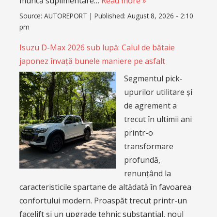
muncă suplimentare…
Read more »
Source:
AUTOREPORT
|
Published:
August 8, 2026 - 2:10
pm
Isuzu D-Max 2026 sub lupă: Calul de bătaie
japonez învață bunele maniere pe asfalt
Segmentul pick-
upurilor utilitare și
de agrement a
trecut în ultimii ani
printr-o
transformare
profundă,
renunțând la
caracteristicile spartane de altădată în favoarea
confortului modern. Proaspăt trecut printr-un
facelift și un upgrade tehnic substanțial, noul