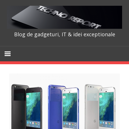
Skip
to
content
Blog de gadgeturi, IT & idei exceptionale
TechnoRepo