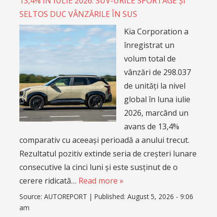
13,4% ÎN IULIE 2026: SUV-URILE SPORTAGE ȘI
SELTOS DUC VÂNZĂRILE ÎN SUS
Kia Corporation a
înregistrat un
volum total de
vânzări de 298.037
de unități la nivel
global în luna iulie
2026, marcând un
avans de 13,4%
comparativ cu aceeași perioadă a anului trecut.
Rezultatul pozitiv extinde seria de creșteri lunare
consecutive la cinci luni și este susținut de o
cerere ridicată…
Read more »
Source:
AUTOREPORT
|
Published:
August 5, 2026 - 9:06
am