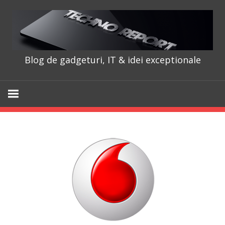
Skip
to
content
Blog de gadgeturi, IT & idei exceptionale
TechnoRepo