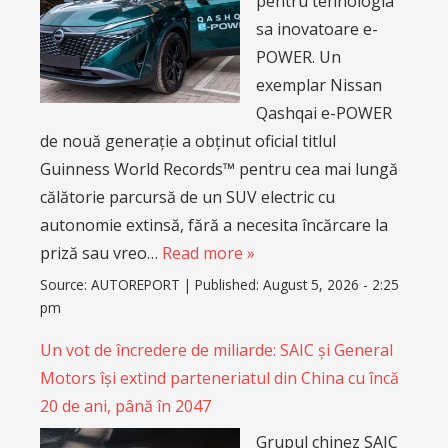
pentru tehnologia
sa inovatoare e-
POWER. Un
exemplar Nissan
Qashqai e-POWER
de nouă generație a obținut oficial titlul
Guinness World Records™ pentru cea mai lungă
călătorie parcursă de un SUV electric cu
autonomie extinsă, fără a necesita încărcare la
priză sau vreo…
Read more »
Source:
AUTOREPORT
|
Published:
August 5, 2026 - 2:25
pm
Un vot de încredere de miliarde: SAIC și General
Motors își extind parteneriatul din China cu încă
20 de ani, până în 2047
Grupul chinez SAIC