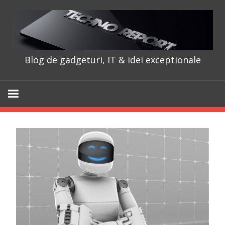
Skip
to
content
Blog de gadgeturi, IT & idei exceptionale
TechnoRepo