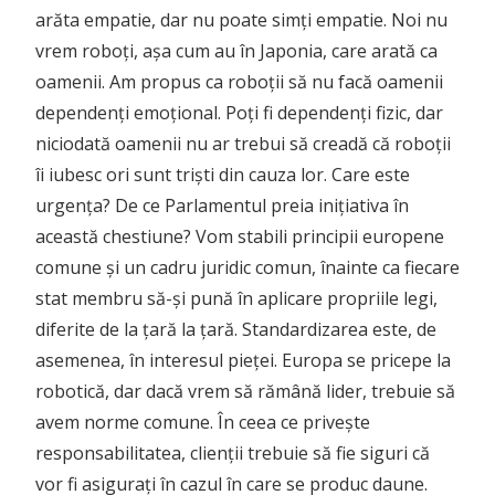
arăta empatie, dar nu poate simți empatie. Noi nu
vrem roboți, așa cum au în Japonia, care arată ca
oamenii. Am propus ca roboții să nu facă oamenii
dependenți emoțional. Poți fi dependenți fizic, dar
niciodată oamenii nu ar trebui să creadă că roboții
îi iubesc ori sunt triști din cauza lor. Care este
urgența? De ce Parlamentul preia inițiativa în
această chestiune? Vom stabili principii europene
comune și un cadru juridic comun, înainte ca fiecare
stat membru să-și pună în aplicare propriile legi,
diferite de la țară la țară. Standardizarea este, de
asemenea, în interesul pieței. Europa se pricepe la
robotică, dar dacă vrem să rămână lider, trebuie să
avem norme comune. În ceea ce privește
responsabilitatea, clienții trebuie să fie siguri că
vor fi asigurați în cazul în care se produc daune.