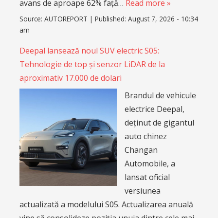
avans de aproape 62% față…
Read more »
Source:
AUTOREPORT
|
Published:
August 7, 2026 - 10:34
am
Deepal lansează noul SUV electric S05:
Tehnologie de top și senzor LiDAR de la
aproximativ 17.000 de dolari
Brandul de vehicule
electrice Deepal,
deținut de gigantul
auto chinez
Changan
Automobile, a
lansat oficial
versiunea
actualizată a modelului S05. Actualizarea anuală
vine să consolideze poziția unuia dintre cele mai