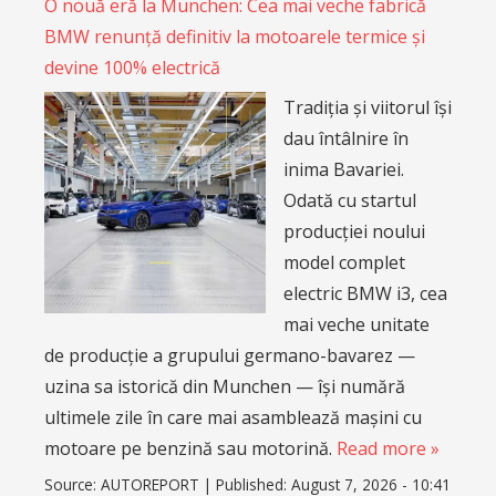
O nouă eră la Munchen: Cea mai veche fabrică
BMW renunță definitiv la motoarele termice și
devine 100% electrică
Tradiția și viitorul își
dau întâlnire în
inima Bavariei.
Odată cu startul
producției noului
model complet
electric BMW i3, cea
mai veche unitate
de producție a grupului germano-bavarez —
uzina sa istorică din Munchen — își numără
ultimele zile în care mai asamblează mașini cu
motoare pe benzină sau motorină.
Read more »
Source:
AUTOREPORT
|
Published:
August 7, 2026 - 10:41