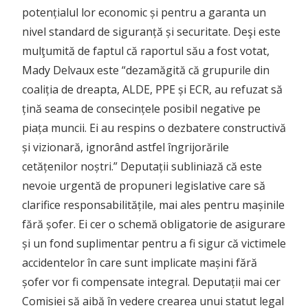
potențialul lor economic și pentru a garanta un
nivel standard de siguranță și securitate. Deşi este
mulţumită de faptul că raportul său a fost votat,
Mady Delvaux este “dezamăgită că grupurile din
coaliția de dreapta, ALDE, PPE și ECR, au refuzat să
țină seama de consecințele posibil negative pe
piața muncii. Ei au respins o dezbatere constructivă
și vizionară, ignorând astfel îngrijorările
cetățenilor noștri.” Deputații subliniază că este
nevoie urgentă de propuneri legislative care să
clarifice responsabilitățile, mai ales pentru mașinile
fără șofer. Ei cer o schemă obligatorie de asigurare
și un fond suplimentar pentru a fi sigur că victimele
accidentelor în care sunt implicate mașini fără
șofer vor fi compensate integral. Deputații mai cer
Comisiei să aibă în vedere crearea unui statut legal