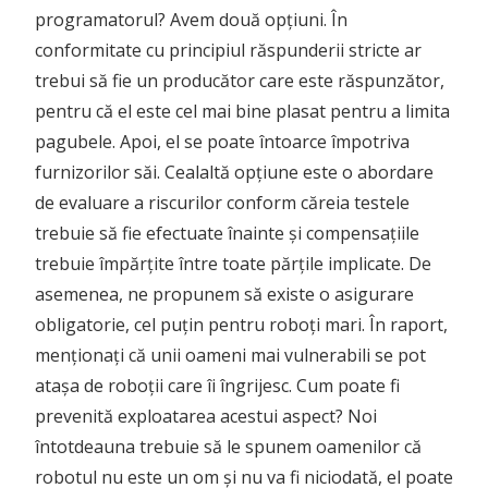
programatorul? Avem două opțiuni. În
conformitate cu principiul răspunderii stricte ar
trebui să fie un producător care este răspunzător,
pentru că el este cel mai bine plasat pentru a limita
pagubele. Apoi, el se poate întoarce împotriva
furnizorilor săi. Cealaltă opțiune este o abordare
de evaluare a riscurilor conform căreia testele
trebuie să fie efectuate înainte și compensațiile
trebuie împărțite între toate părțile implicate. De
asemenea, ne propunem să existe o asigurare
obligatorie, cel puțin pentru roboți mari. În raport,
menționați că unii oameni mai vulnerabili se pot
atașa de roboții care îi îngrijesc. Cum poate fi
prevenită exploatarea acestui aspect? Noi
întotdeauna trebuie să le spunem oamenilor că
robotul nu este un om și nu va fi niciodată, el poate