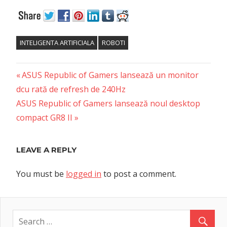
INTELIGENTA ARTIFICIALA
ROBOTI
Previous
Post
ASUS Republic of Gamers lansează un monitor
Post:
dcu rată de refresh de 240Hz
navigation
Next
ASUS Republic of Gamers lansează noul desktop
Post:
compact GR8 II
LEAVE A REPLY
You must be
logged in
to post a comment.