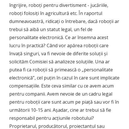
îngrijire, roboți pentru divertisment - jucăriile,
roboți folosiți în agricultură etc. În raportul
dumneavoastră, ridicați o întrebare, dacă roboții ar
trebui să aibă un statut legal, un fel de
personalitate electronică. Ce ar însemna acest
lucru în practică? Când vor apărea roboții care
învață singuri, va fi nevoie de diferite soluții și
solicităm Comisiei să analizeze soluțiile. Una ar
putea fi ca roboții să primească o „personalitate
electronică”, cel puțin în cazul în care sunt implicate
compensațiile. Este ceva similar cu ce avem acum
pentru companii. Avem nevoie de un cadru legal
pentru roboții care sunt acum pe piață sau vor fi în
următorii 10-15 ani. Așadar, cine ar trebui să fie
responsabil pentru acțiunile robotului?
Proprietarul, producătorul, proiectantul sau