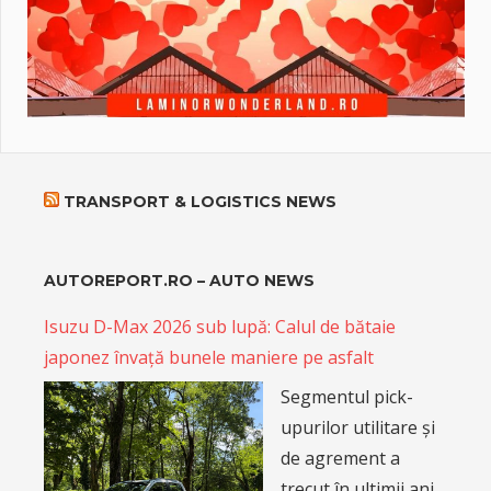
TRANSPORT & LOGISTICS NEWS
AUTOREPORT.RO – AUTO NEWS
Isuzu D-Max 2026 sub lupă: Calul de bătaie
japonez învață bunele maniere pe asfalt
Segmentul pick-
upurilor utilitare și
de agrement a
trecut în ultimii ani