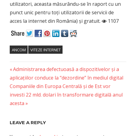
utilizatori, aceasta măsurându-se în raport cu un
punct unic pentru toți utilizatorii de servicii de
acces la internet din România) și gratuit.
1107
ANCOM
VITEZE INTERNET
Previous
Post
Administrarea defectuoasă a dispozitivelor și a
Post:
aplicațiilor conduce la “dezordine” în mediul digital
navigation
Next
Companiile din Europa Centrală și de Est vor
Post:
investi 22 mld. dolari în transformare digitală anul
acesta
LEAVE A REPLY