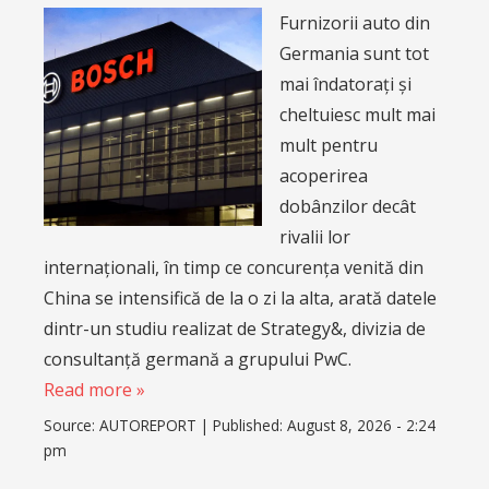
Furnizorii auto din
Germania sunt tot
mai îndatorați și
cheltuiesc mult mai
mult pentru
acoperirea
dobânzilor decât
rivalii lor
internaționali, în timp ce concurența venită din
China se intensifică de la o zi la alta, arată datele
dintr-un studiu realizat de Strategy&, divizia de
consultanță germană a grupului PwC.
Read more »
Source:
AUTOREPORT
|
Published:
August 8, 2026 - 2:24
pm