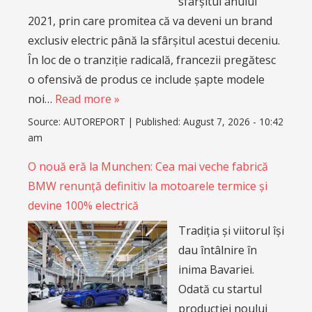
sfârșitul anului
2021, prin care promitea că va deveni un brand
exclusiv electric până la sfârșitul acestui deceniu.
În loc de o tranziție radicală, francezii pregătesc
o ofensivă de produs ce include șapte modele
noi…
Read more »
Source:
AUTOREPORT
|
Published:
August 7, 2026 - 10:42
am
O nouă eră la Munchen: Cea mai veche fabrică
BMW renunță definitiv la motoarele termice și
devine 100% electrică
Tradiția și viitorul își
dau întâlnire în
inima Bavariei.
Odată cu startul
producției noului