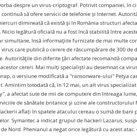
vorba despre un virus-criptograf. Potrivit companiei, în c
ontinuă să ofere servicii de telefonie și Internet. Autori
ercuri dimineată că există şi în România structuri afecta
. Nicio legătură oficială nu a fost încă stabilită între aces
dar simultane, însă informaţiile furnizate de mai multe c
 virus care publică o cerere de răscumpărare de 300 de d
. Autorităţile din diferite ţări afectate recomandă compa
acestor cereri. Mai mulți specialiști au desemnat ca viru
wrap, o versiune modificată a "ransonware-ului" Petya car
t. Amintim totodată că, în 12 mai, un alt virus specializa
", a afectat sute de mii de computere din întreaga lume,
rviciile de sănătate britanice şi uzine ale constructorului
Hackerii aflați în spatele atacului cereau o sumă de bani
lor. Symantec a indicat grupul de hackeri Lazarus, suspe
 de Nord. Phenianul a negat orice legătură cu acest atac.