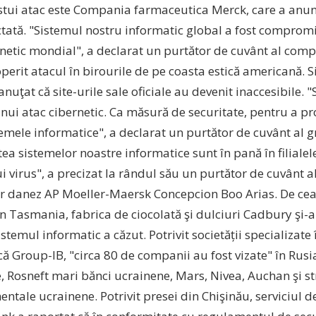
tui atac este Compania farmaceutica Merck, care a anun
ctată. "Sistemul nostru informatic global a fost compromi
rnetic mondial", a declarat un purtător de cuvânt al comp
perit atacul în birourile de pe coasta estică americană. S
nuţat că site-urile sale oficiale au devenit inaccesibile. 
nui atac cibernetic. Ca măsură de securitate, pentru a pr
temele informatice", a declarat un purtător de cuvânt al g
ea sistemelor noastre informatice sunt în pană în filialel
i virus", a precizat la rândul său un purtător de cuvânt 
ier danez AP Moeller-Maersk Concepcion Boo Arias. De cea
în Tasmania, fabrica de ciocolată şi dulciuri Cadbury şi-
stemul informatic a căzut. Potrivit societății specializate 
ă Group-IB, "circa 80 de companii au fost vizate" în Rusia
e, Rosneft mari bănci ucrainene, Mars, Nivea, Auchan şi st
tale ucrainene. Potrivit presei din Chişinău, serviciul d