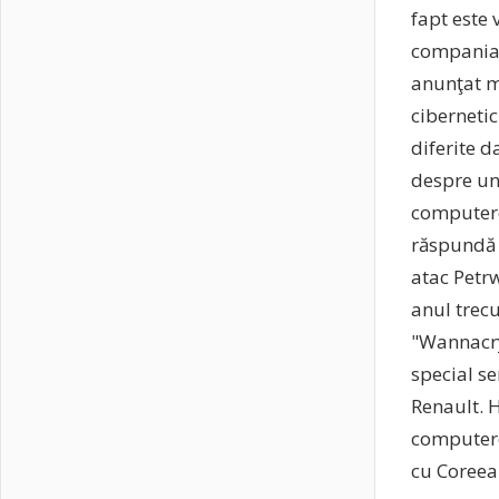
fapt este 
compania c
anunţat mi
cibernetic
diferite 
despre un
computere
răspundă 
atac Petr
anul trecu
"Wannacry
special se
Renault. 
computere
cu Coreea