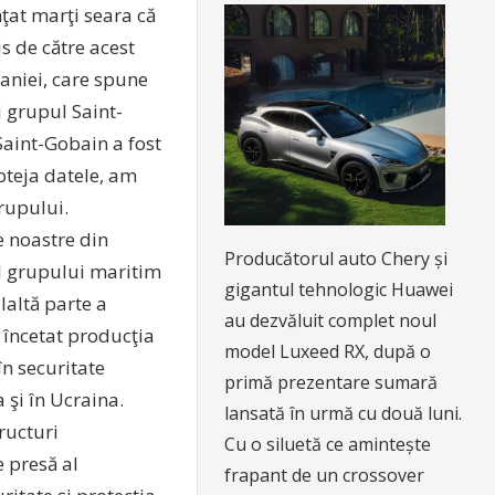
ţat marţi seara că
s de către acest
aniei, care spune
i grupul Saint-
"Saint-Gobain a fost
oteja datele, am
rupului.
e noastre din
Producătorul auto Chery și
al grupului maritim
gigantul tehnologic Huawei
laltă parte a
au dezvăluit complet noul
a încetat producţia
model Luxeed RX, după o
în securitate
primă prezentare sumară
 şi în Ucraina.
lansată în urmă cu două luni.
ructuri
Cu o siluetă ce amintește
e presă al
frapant de un crossover