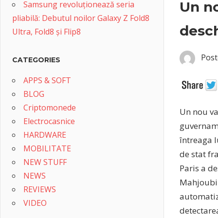
Un no
Samsung revoluționează seria
pliabilă: Debutul noilor Galaxy Z Fold8
desc
Ultra, Fold8 și Flip8
Post
CATEGORIES
APPS & SOFT
BLOG
Criptomonede
Un nou val
Electrocasnice
guvernamen
HARDWARE
întreaga 
MOBILITATE
de stat f
NEW STUFF
Paris a de
NEWS
Mahjoubi. 
REVIEWS
automatiza
VIDEO
detectarea