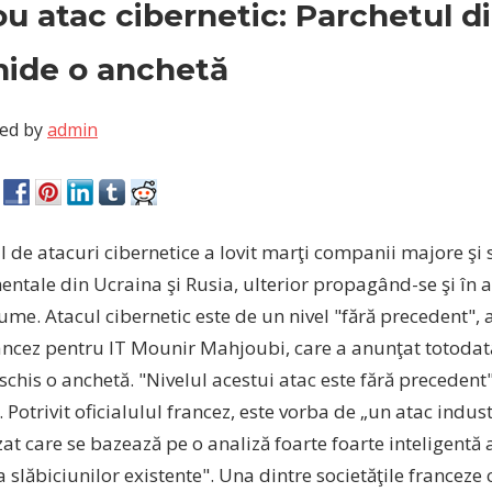
u atac cibernetic: Parchetul di
hide o anchetă
ed by
admin
 de atacuri cibernetice a lovit marţi companii majore şi 
tale din Ucraina şi Rusia, ulterior propagând-se şi în al
lume.
Atacul cibernetic este de un nivel "fără precedent", 
rancez pentru IT Mounir Mahjoubi, care a anunţat totodat
schis o anchetă. "Nivelul acestui atac este fără precedent"
Potrivit oficialulul francez, este vorba de „un atac industr
t care se bazează pe o analiză foarte foarte inteligentă 
 slăbiciunilor existente". Una dintre societăţile franceze c