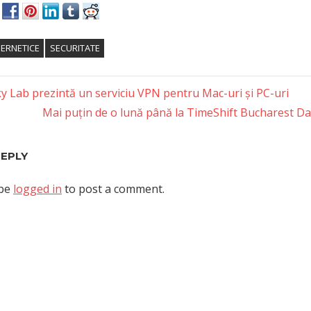
BERNETICE
SECURITATE
y Lab prezintă un serviciu VPN pentru Mac-uri și PC-uri
Next
Mai puțin de o lună până la TimeShift Bucharest Da
tion
Post:
REPLY
 be
logged in
to post a comment.