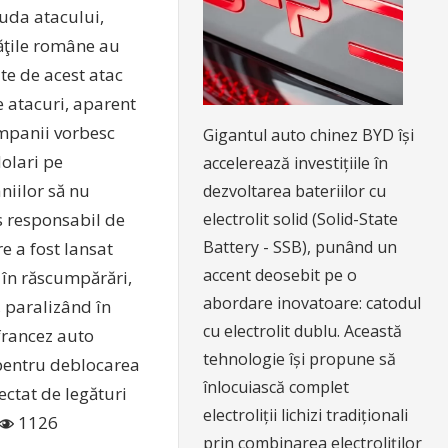
iuda atacului,
tăţile române au
te de acest atac
te atacuri, aparent
ompanii vorbesc
Gigantul auto chinez BYD își
olari pe
accelerează investițiile în
niilor să nu
dezvoltarea bateriilor cu
s responsabil de
electrolit solid (Solid-State
Battery - SSB), punând un
e a fost lansat
accent deosebit pe o
t în răscumpărări,
abordare inovatoare: catodul
 paralizând în
cu electrolit dublu. Această
 francez auto
tehnologie își propune să
 pentru deblocarea
înlocuiască complet
ctat de legături
electroliții lichizi tradiționali
1126
prin combinarea electroliților