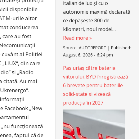
itate și protecția
italian de lux și cu o
icii disponibile
autonomie maximă declarată
 ATM-urile altor
ce depășește 800 de
format conducerea
kilometri, noul model…
, care au fost
Read more »
Telecomunicații
Source:
AUTOREPORT
|
Published:
cuvânt al Poliției
August 6, 2026 - 6:24 pm
 „LIUX“, din care
Pas uriaș către bateria
dio“ și „Radio
viitorului: BYD înregistrează
 citată. Au mai
6 brevete pentru bateriile
 „Ukrenergo“.
solid-state și vizează
 informații
producția în 2027
 pe Facebook „New
epartamentul
l „nu funcționează
enea, faptul că de