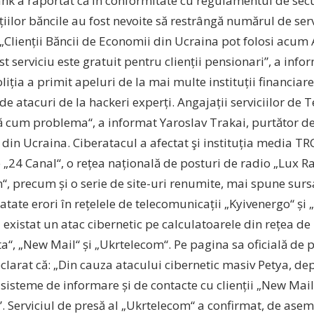
k a raportat că în conformitate cu regulamentul de secur
iilor băncile au fost nevoite să restrângă numărul de serv
. „Clienții Băncii de Economii din Ucraina pot folosi acum
st serviciu este gratuit pentru clienții pensionari”, a in
oliția a primit apeluri de la mai multe instituții financiare
de atacuri de la hackeri experți. Angajații serviciilor de 
ă cum problema“, a informat Yaroslav Trakai, purtător de 
din Ucraina. Ciberatacul a afectat şi instituția media TRC
 „24 Canal“, o rețea națională de posturi de radio „Lux Ra
 precum și o serie de site-uri renumite, mai spune sursa
atate erori în rețelele de telecomunicații „Kyivenergo“ și
a existat un atac cibernetic pe calculatoarele din rețea de
a“, „New Mail“ și „Ukrtelecom“. Pe pagina sa oficială de
eclarat că: „Din cauza atacului cibernetic masiv Petya, d
 sisteme de informare și de contacte cu clienții „New Mai
. Serviciul de presă al „Ukrtelecom“ a confirmat, de asem