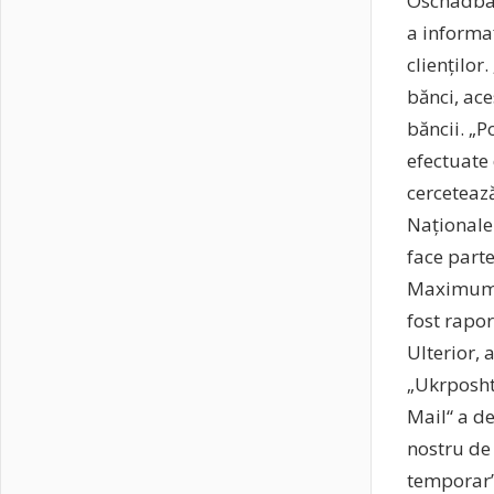
Oschadban
a informaț
clienților
bănci, ace
băncii. „P
efectuate 
cerceteaz
Naționale 
face parte
Maximum“,
fost rapor
Ulterior, 
„Ukrposht
Mail“ a d
nostru de
temporar”