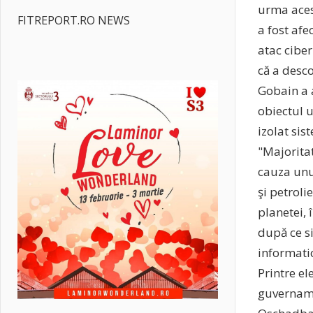
urma aces
FITREPORT.RO NEWS
a fost afe
atac cibe
că a desco
Gobain a a
obiectul u
izolat sis
"Majoritat
cauza unu
şi petrol
planetei, 
după ce si
informatic
Printre el
guvernamen