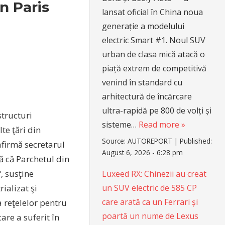
n Paris
lansat oficial în China noua
generație a modelului
electric Smart #1. Noul SUV
urban de clasa mică atacă o
piață extrem de competitivă
venind în standard cu
arhitectură de încărcare
ultra-rapidă pe 800 de volți și
structuri
sisteme…
Read more »
te ţări din
Source:
AUTOREPORT
|
Published:
afirmă secretarul
August 6, 2026 - 6:28 pm
ă că Parchetul din
, susţine
Luxeed RX: Chinezii au creat
un SUV electric de 585 CP
ializat şi
care arată ca un Ferrari și
a reţelelor pentru
poartă un nume de Lexus
are a suferit în