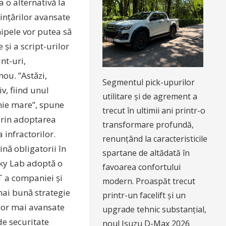
a o alternativă la
nțărilor avansate
hipele vor putea să
și a script-urilor
nt-uri,
ou. ”Astăzi,
Segmentul pick-upurilor
v, fiind unul
utilitare și de agrement a
anie mare”, spune
trecut în ultimii ani printr-o
prin adoptarea
transformare profundă,
 infractorilor.
renunțând la caracteristicile
ină obligatorii în
spartane de altădată în
sky Lab adoptă o
favoarea confortului
T a companiei și
modern. Proaspăt trecut
mai bună strategie
printr-un facelift și un
elor mai avansate
upgrade tehnic substanțial,
de securitate
noul Isuzu D-Max 2026