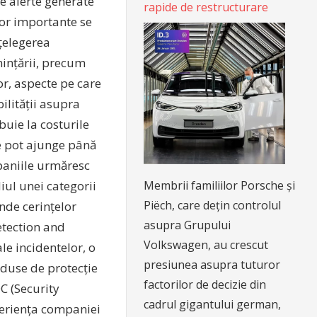
 alerte generate
rapide de restructurare
lor importante se
nțelegerea
nințării, precum
or, aspecte pe care
bilității asupra
buie la costurile
re pot ajunge până
paniile urmăresc
Membrii familiilor Porsche și
iul unei categorii
Piëch, care dețin controlul
nde cerințelor
asupra Grupului
tection and
Volkswagen, au crescut
le incidentelor, o
presiunea asupra tuturor
oduse de protecție
factorilor de decizie din
C (Security
cadrul gigantului german,
periența companiei