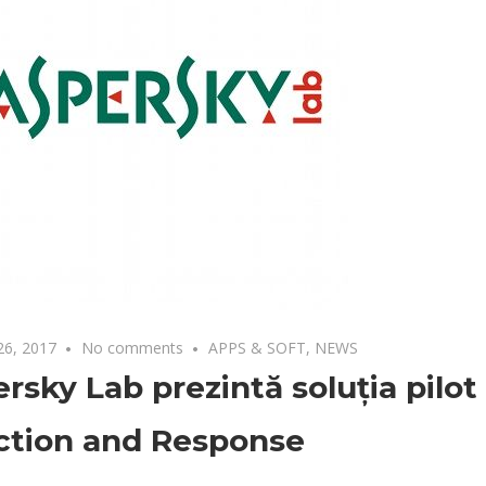
26, 2017
No comments
APPS & SOFT
,
NEWS
rsky Lab prezintă soluția pilo
ction and Response