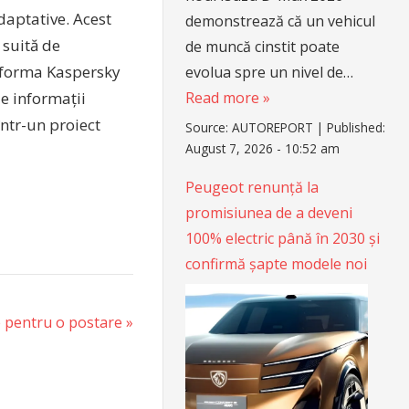
daptative. Acest
demonstrează că un vehicul
 suită de
de muncă cinstit poate
atforma Kaspersky
evolua spre un nivel de…
de informații
Read more »
într-un proiect
Source:
AUTOREPORT
|
Published:
August 7, 2026 - 10:52 am
Peugeot renunță la
promisiunea de a deveni
100% electric până în 2030 și
confirmă șapte modele noi
e pentru o postare