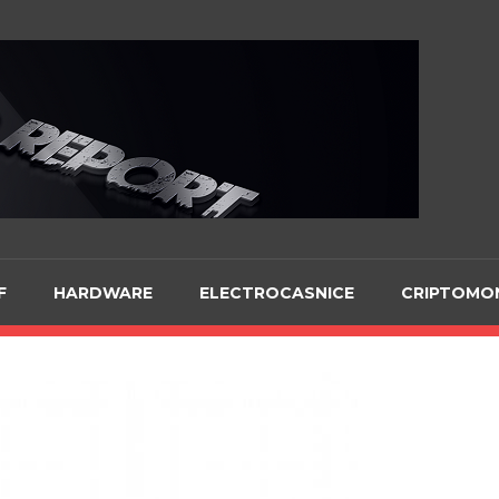
Te
F
HARDWARE
ELECTROCASNICE
CRIPTOMO