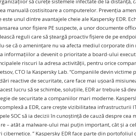
ganizațiior să curețe sistemele infectate de la distanță, c
ea manuală costisitoare a computerelor. Prevenția ameni
e este unul dintre avantajele cheie ale Kaspersky EDR. Ec
lansarea unor fișiere PE suspecte, a unor documente office 
ilească reguli care să șteargă proactiv fișiere de pe endpoi
u-se că o amenințare nu va afecta mediul corporate din n
a informațiilor a devenit o prioritate a board-ului executi
ncipalele riscuri la adresa activității, pentru orice comp
vetsov, CTO la Kaspersky Lab. “Companiile devin victime 
ări reactive de securitate, care face mai ușoară misiunea
acest lucru să se schimbe, soluțiile, EDR ar trebuie să dev
ategie de securitate a companiilor mari moderne. Kasper
omplexă a EDR, care crește vizibilitatea infrastructurii I
pele SOC să ia decizii în cunoștință de cauză despre cea 
re – atât a malware-ului mai puțin important, cât și a c
 cibernetice. ” Kaspersky EDR face parte din portofoliul 