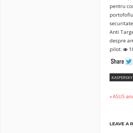
pentru co
portofofiu
securitat
Anti Targe
despre ame
pilot.
1
KASPERSKY
Previous
Post
ASUS anu
Post:
naviga
LEAVE A 