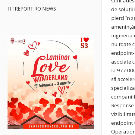
sunt ades
FITREPORT.RO NEWS
de soluții
pierd în z
amenințăr
ingineria 
nu toate c
endpoint-u
asociate 
la 977.00
să acceler
specializa
companiil
Response c
vizibilita
endpoint t
Operation