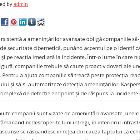
ed by
admin
rsistentă a amenințărilor avansate obligă companiile să-
de securitate cibernetică, punând accentul pe o identific
 și pe reacția imediată la incidente. Într-o lume în care ni
igură, companiile trebuie să caute proactiv dovezi ale un
. Pentru a ajuta companiile să treacă peste protecția rea
lui și să-și automatizeze detecția amenințărilor, Kasper
complexă de detecție endpoint și de răspuns la incidente
ulte companii sunt vizate de amenințări avansate, unele
mânând nedescoperite luni intregi, în interiorul infrastr
ascunse se răspândesc în rețea din cauza faptului că echi