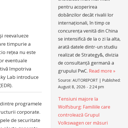
pentru acoperirea
dobânzilor decât rivalii lor
internaționali, în timp ce
concurența venită din China
și reevalueze
se intensifică de la o zi la alta,
are timpurie a
arată datele dintr-un studiu
cio rețea nu este
realizat de Strategy&, divizia
or eventuale
de consultanță germană a
ctivă împotriva
grupului PwC.
Read more »
sky Lab introduce
Source:
AUTOREPORT
|
Published:
 (EDR).
August 8, 2026 - 2:24 pm
Tensiuni majore la
 dintre programele
Wolfsburg: Familiile care
ucturii corporate.
controlează Grupul
pele de securitate
Volkswagen cer măsuri