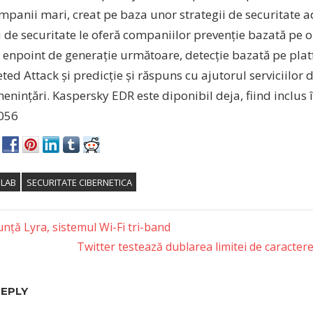
mpanii mari, creat pe baza unor strategii de securitate a
 de securitate le oferă companiilor prevenție bazată pe o
e enpoint de generație următoare, detecție bazată pe pl
ted Attack și predicție și răspuns cu ajutorul serviciilor 
nințări. Kaspersky EDR este diponibil deja, fiind inclus 
056
 LAB
SECURITATE CIBERNETICA
nță Lyra, sistemul Wi-Fi tri-band
Next
Twitter testează dublarea limitei de caracter
tion
Post:
REPLY