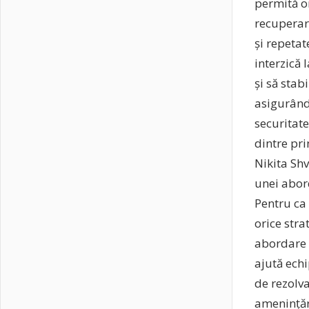
permită or
recuperar
și repetat
interzică 
și să stab
asigurând
securitate
dintre pri
Nikita Sh
unei abord
Pentru ca 
orice str
abordare c
ajută echi
de rezolva
amenințări