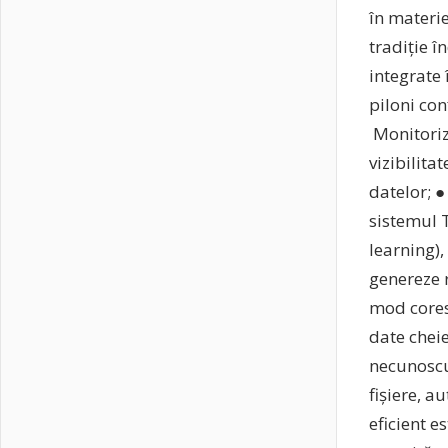
în materie
tradiție 
integrate 
piloni con
Monitoriz
vizibilita
datelor; 
sistemul 
learning),
genereze r
mod cores
date cheie
necunoscu
fișiere, a
eficient e