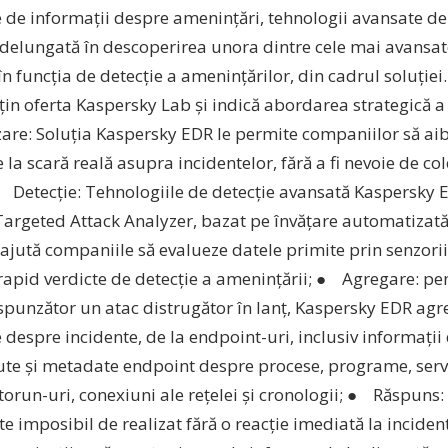
 de informații despre amenințări, tehnologii avansate de 
îndelungată în descoperirea unora dintre cele mai avansat
în funcția de detecție a amenințărilor, din cadrul soluție
țin oferta Kaspersky Lab și indică abordarea strategică a
are: Soluția Kaspersky EDR le permite companiilor să aib
te la scară reală asupra incidentelor, fără a fi nevoie de 
● Detecție: Tehnologiile de detecție avansată Kaspersky 
Targeted Attack Analyzer, bazat pe învățare automatizat
 ajută companiile să evalueze datele primite prin senzorii
apid verdicte de detecție a amenințării; ● Agregare: pen
punzător un atac distrugător în lanț, Kaspersky EDR agre
 despre incidente, de la endpoint-uri, inclusiv informații 
te și metadate endpoint despre procese, programe, servi
utorun-uri, conexiuni ale rețelei și cronologii; ● Răspuns:
ste imposibil de realizat fără o reacție imediată la incident