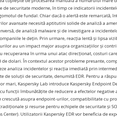
ea copleșite de procesarea manuală a numărului mare de
le de securitate moderne, în timp ce indicatorii incidente
gomotul de fundal. Chiar dacă o alertă este remarcată, î
ilor avansate necesită aptitutini solide de analiză a ame
inversă, de analiză malware și de investigare a incidentel
ompaniile le dețin. Prin urmare, reacția lentă și lipsa vizi
rilor au un impact major asupra organizațiilor și contri
cu recuperarea în urma unui atac direcționat, costuri ca
0 de dolari. În contextul acestor probleme presante, com
eze analiza incidentelor și reacția imediată prin intermed
te de soluții de securitate, denumită EDR. Pentru a răspu
or mari, Kaspersky Lab introduce Kaspersky Endpoint De
u funcții îmbunătățite de reducere a efectelor negative a
te crescută asupra endpoint-urilor, compatibilitate cu pr
radiționale și resurse pentru echipele de securitate și SO
s Center). Utilizatorii Kaspersky EDR vor beneficia de ex