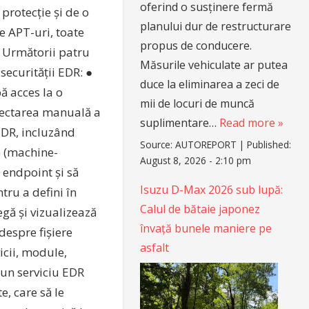
oferind o susținere fermă
protecție și de o
planului dur de restructurare
e APT-uri, toate
propus de conducere.
i. Următorii patru
Măsurile vehiculate ar putea
 securității EDR: ●
duce la eliminarea a zeci de
ă acces la o
mii de locuri de muncă
colectarea manuală a
suplimentare…
Read more »
EDR, incluzând
Source:
AUTOREPORT
|
Published:
ă (machine-
August 8, 2026 - 2:10 pm
 endpoint și să
Isuzu D-Max 2026 sub lupă:
tru a defini în
Calul de bătaie japonez
gă și vizualizează
învață bunele maniere pe
despre fișiere
asfalt
cii, module,
 un serviciu EDR
e, care să le