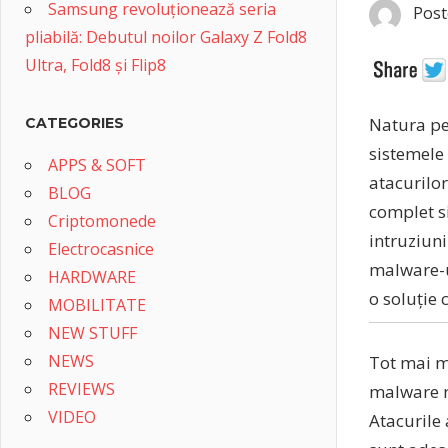
Samsung revoluționează seria
Post
pliabilă: Debutul noilor Galaxy Z Fold8
Ultra, Fold8 și Flip8
Natura pe
CATEGORIES
sistemele 
APPS & SOFT
atacurilor
BLOG
complet s
Criptomonede
intruziuni
Electrocasnice
malware-u
HARDWARE
o soluție 
MOBILITATE
NEW STUFF
NEWS
Tot mai m
REVIEWS
malware ră
VIDEO
Atacurile 