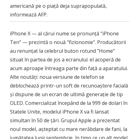
americană pe o piață deja suprapopulată,
informează AFP.
iPhone X — al cărui nume se pronunță "iPhone
Ten" — prezintă o nouă "fizionomie". Producătorii
au renunțat la celebrul buton rotund "Home"
situat în partea de jos a ecranului: el acoperă de
acum aproape întreaga parte din față a aparatului.
Alte noutăți: noua versiune de telefon se
deblochează printr-un soft de recunoaștere facială
și dispune de un ecran de ultimă generație de tip
OLED. Comercializat începând de la 999 de dolari în
Statele Unite, modelul iPhone X va fi lansat
simultan în 50 de țări. Grupul Apple a prezentat
noul model, așteptat cu mare nerăbdare de fani, la
jumătatea lunii septembrie, în timp ce un alt model