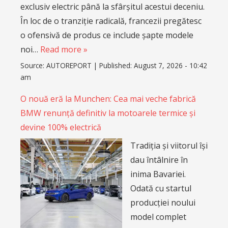
exclusiv electric până la sfârșitul acestui deceniu.
În loc de o tranziție radicală, francezii pregătesc
o ofensivă de produs ce include șapte modele
noi…
Read more »
Source:
AUTOREPORT
|
Published:
August 7, 2026 - 10:42
am
O nouă eră la Munchen: Cea mai veche fabrică
BMW renunță definitiv la motoarele termice și
devine 100% electrică
Tradiția și viitorul își
dau întâlnire în
inima Bavariei.
Odată cu startul
producției noului
model complet