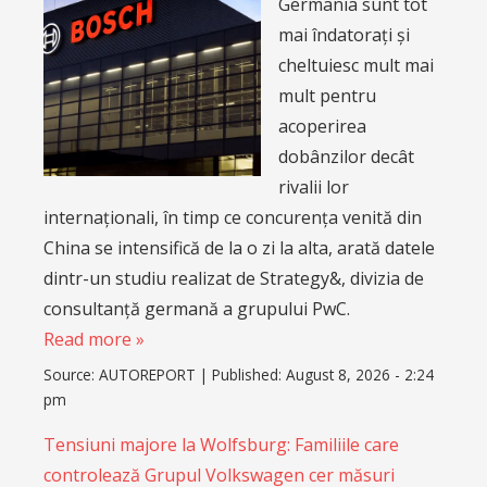
Germania sunt tot
mai îndatorați și
cheltuiesc mult mai
mult pentru
acoperirea
dobânzilor decât
rivalii lor
internaționali, în timp ce concurența venită din
China se intensifică de la o zi la alta, arată datele
dintr-un studiu realizat de Strategy&, divizia de
consultanță germană a grupului PwC.
Read more »
Source:
AUTOREPORT
|
Published:
August 8, 2026 - 2:24
pm
Tensiuni majore la Wolfsburg: Familiile care
controlează Grupul Volkswagen cer măsuri