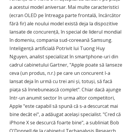
a acestui model aniversar. Mai multe caracteristici
(ecran OLED pe întreaga parte frontală, încărcător
fără fir) ale noului model există deja la dispozitive
lansate de concurență, în special de liderul mondial
în domeniu, compania sud-coreeană Samsung.
Inteligență artificială Potrivit lui Tuong Huy
Nguyen, analist specializat în smartphone-uri din
cadrul cabinetului Gartner, "Apple poate să lanseze
ceva (un produs, n.r.) pe care un concurent l-a
lansat deja în urmă cu trei ani și, totuși, să facă
piața să înnebunească complet". Chiar dacă ajunge
într-un anumit sector în urma altor competitori,
Apple "este capabil să spună că s-a descurcat mai
bine decât ei", a adăugat același specialist. "Cred că
iPhone X se descurcă foarte bine", a subliniat Bob
O'Donnell de la cabinetul Techanalysis Research.