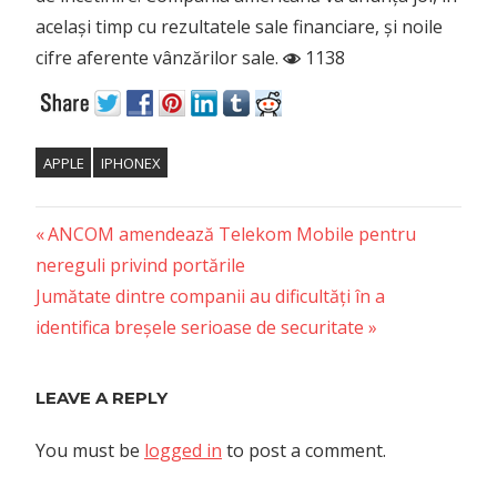
același timp cu rezultatele sale financiare, și noile
cifre aferente vânzărilor sale.
1138
APPLE
IPHONEX
Previous
Post
ANCOM amendează Telekom Mobile pentru
Post:
nereguli privind portările
navigation
Next
Jumătate dintre companii au dificultăți în a
Post:
identifica breșele serioase de securitate
LEAVE A REPLY
You must be
logged in
to post a comment.