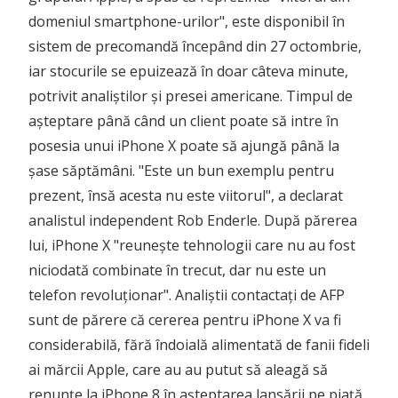
domeniul smartphone-urilor", este disponibil în
sistem de precomandă începând din 27 octombrie,
iar stocurile se epuizează în doar câteva minute,
potrivit analiștilor și presei americane. Timpul de
așteptare până când un client poate să intre în
posesia unui iPhone X poate să ajungă până la
șase săptămâni. "Este un bun exemplu pentru
prezent, însă acesta nu este viitorul", a declarat
analistul independent Rob Enderle. După părerea
lui, iPhone X "reunește tehnologii care nu au fost
niciodată combinate în trecut, dar nu este un
telefon revoluționar". Analiștii contactați de AFP
sunt de părere că cererea pentru iPhone X va fi
considerabilă, fără îndoială alimentată de fanii fideli
ai mărcii Apple, care au au putut să aleagă să
renunțe la iPhone 8 în așteptarea lansării pe piață