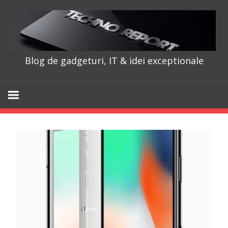
Skip
to
content
Blog de gadgeturi, IT & idei exceptionale
TechnoRepo