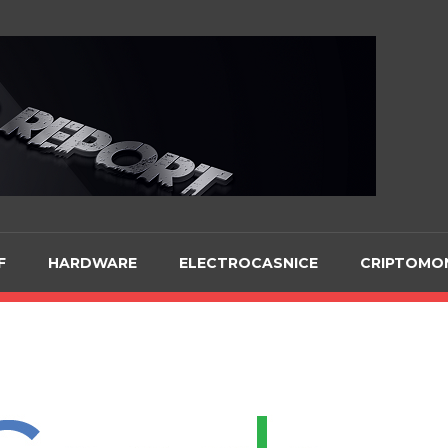
Te
F
HARDWARE
ELECTROCASNICE
CRIPTOMO