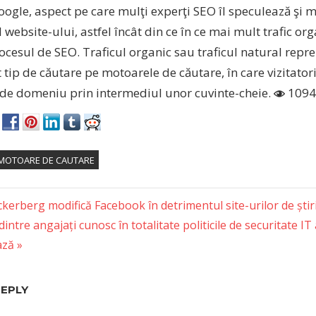
oogle, aspect pe care mulţi experţi SEO îl speculează şi
 website-ului, astfel încât din ce în ce mai mult trafic or
rocesul de SEO. Traficul organic sau traficul natural repre
tip de căutare pe motoarele de căutare, în care vizitatori
e de domeniu prin intermediul unor cuvinte-cheie.
1094
MOTOARE DE CAUTARE
erberg modifică Facebook în detrimentul site-urilor de știr
ntre angajați cunosc în totalitate politicile de securitate IT
tion
ază
REPLY