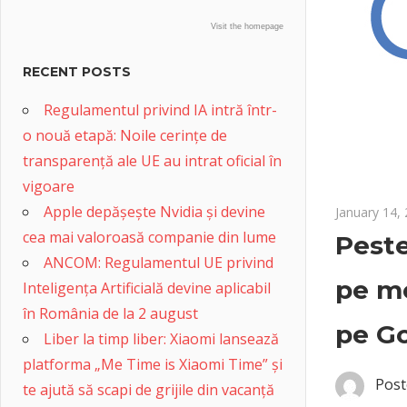
Visit the homepage
RECENT POSTS
Regulamentul privind IA intră într-
o nouă etapă: Noile cerințe de
transparență ale UE au intrat oficial în
vigoare
Apple depășește Nvidia și devine
January 14,
cea mai valoroasă companie din lume
Peste
ANCOM: Regulamentul UE privind
pe mo
Inteligența Artificială devine aplicabil
în România de la 2 august
pe G
Liber la timp liber: Xiaomi lansează
platforma „Me Time is Xiaomi Time” și
Post
te ajută să scapi de grijile din vacanță