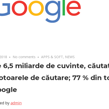
 2018
No comments
APPS & SOFT
,
NEWS
 6,5 miliarde de cuvinte, căutat
toarele de căutare; 77 % din t
oogle
ed by
admin