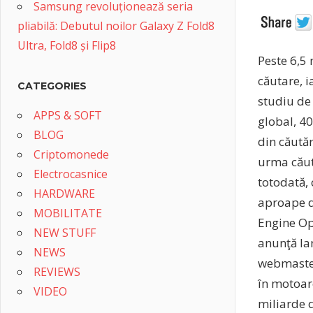
Samsung revoluționează seria
pliabilă: Debutul noilor Galaxy Z Fold8
Ultra, Fold8 și Flip8
Peste 6,5 
căutare, i
CATEGORIES
studiu de 
APPS & SOFT
global, 40
BLOG
din căutăr
Criptomonede
urma căută
Electrocasnice
totodată, 
HARDWARE
aproape d
MOBILITATE
Engine Op
NEW STUFF
anunţă lan
NEWS
webmaster
REVIEWS
în motoare
VIDEO
miliarde d