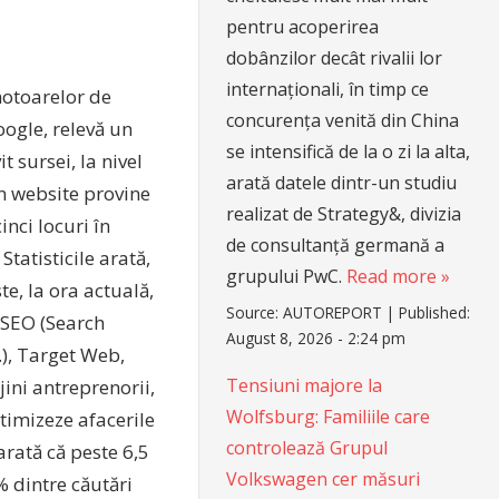
pentru acoperirea
dobânzilor decât rivalii lor
internaționali, în timp ce
motoarelor de
concurența venită din China
oogle, relevă un
se intensifică de la o zi la alta,
it sursei, la nivel
arată datele dintr-un studiu
un website provine
realizat de Strategy&, divizia
inci locuri în
de consultanță germană a
tatisticile arată,
grupului PwC.
Read more »
e, la ora actuală,
Source:
AUTOREPORT
|
Published:
 SEO (Search
August 8, 2026 - 2:24 pm
.), Target Web,
Tensiuni majore la
ini antreprenorii,
Wolfsburg: Familiile care
timizeze afacerile
controlează Grupul
arată că peste 6,5
Volkswagen cer măsuri
% dintre căutări