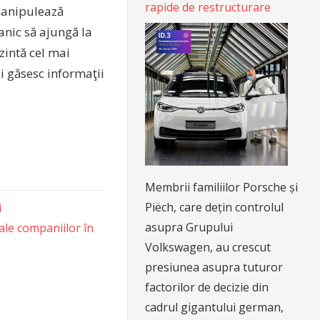
rapide de restructurare
 manipulează
ganic să ajungă la
zintă cel mai
i găsesc informaţii
Membrii familiilor Porsche și
Piëch, care dețin controlul
i
asupra Grupului
 ale companiilor în
Volkswagen, au crescut
presiunea asupra tuturor
factorilor de decizie din
cadrul gigantului german,