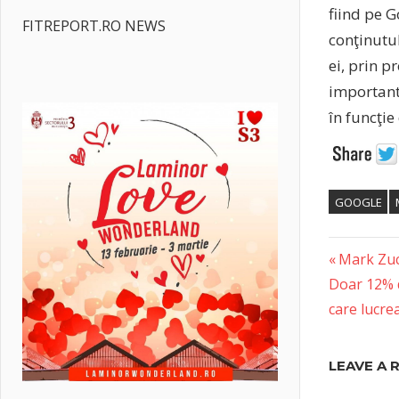
fiind pe G
FITREPORT.RO NEWS
conţinutul
ei, prin p
important 
în funcţi
GOOGLE
Previous
Post
Mark Zuck
Next
Post:
Doar 12% di
naviga
Post:
care lucre
LEAVE A 