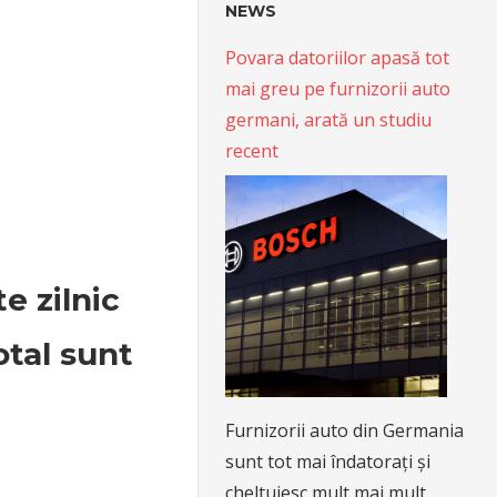
NEWS
Povara datoriilor apasă tot
mai greu pe furnizorii auto
germani, arată un studiu
recent
e zilnic
otal sunt
Furnizorii auto din Germania
sunt tot mai îndatorați și
cheltuiesc mult mai mult