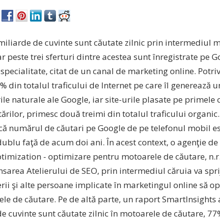
miliarde de cuvinte sunt căutate zilnic prin intermediul 
ar peste trei sferturi dintre acestea sunt înregistrate pe G
specialitate, citat de un canal de marketing online.
Potriv
% din totalul traficului de Internet pe care îl generează 
ile naturale ale Google, iar site-urile plasate pe primele c
rilor, primesc două treimi din totalul traficului organic. S
că numărul de căutari pe Google de pe telefonul mobil est
ublu faţă de acum doi ani. În acest context, o agenţie de
timization - optimizare pentru motoarele de căutare, n.r
sarea Atelierului de SEO, prin intermediul căruia va sprij
ii şi alte persoane implicate în marketingul online să op
le de căutare. Pe de altă parte, un raport SmartInsights 
e cuvinte sunt căutate zilnic în motoarele de căutare, 77