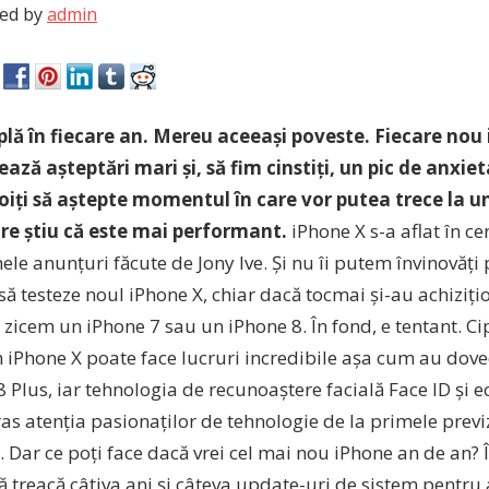
ed by
admin
lă în fiecare an. Mereu aceeași poveste. Fiecare nou
ează așteptări mari și, să fim cinstiți, un pic de anxie
oiți să aștepte momentul în care vor putea trece la 
re știu că este mai performant.
iPhone X s-a aflat în cen
ele anunțuri făcute de Jony Ive. Și nu îi putem învinovăți 
 să testeze noul iPhone X, chiar dacă tocmai și-au achiziț
 zicem un iPhone 7 sau un iPhone 8. În fond, e tentant. Ci
n iPhone X poate face lucruri incredibile așa cum au dove
8 Plus, iar tehnologia de recunoaștere facială Face ID și 
ras atenția pasionaților de tehnologie de la primele previz
 Dar ce poți face dacă vrei cel mai nou iPhone an de an? Î
 treacă câțiva ani și câteva update-uri de sistem pentru 