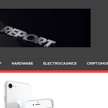
Te
F
HARDWARE
ELECTROCASNICE
CRIPTOMO