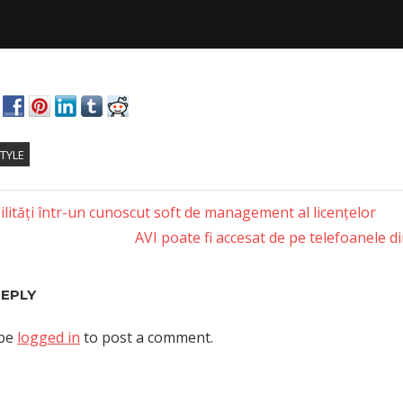
STYLE
lități într-un cunoscut soft de management al licențelor
Next
AVI poate fi accesat de pe telefoanele 
tion
Post:
REPLY
 be
logged in
to post a comment.