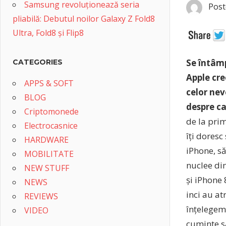
Samsung revoluționează seria
Post
pliabilă: Debutul noilor Galaxy Z Fold8
Ultra, Fold8 și Flip8
Se întâmp
CATEGORIES
Apple cre
APPS & SOFT
celor nev
BLOG
despre ca
Criptomonede
de la prim
Electrocasnice
îți doresc
HARDWARE
iPhone, să
MOBILITATE
nuclee di
NEW STUFF
și iPhone 
NEWS
inci au at
REVIEWS
înțelegem.
VIDEO
cuminte să