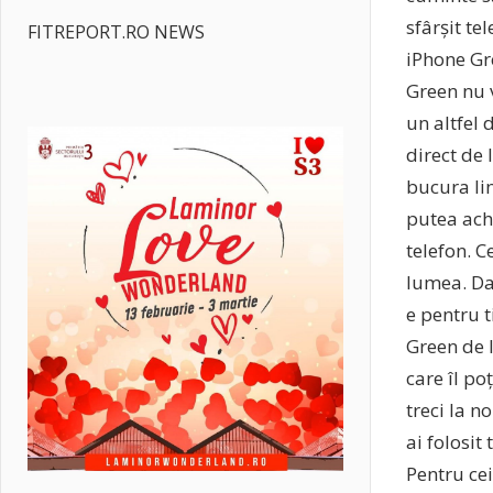
sfârșit te
FITREPORT.RO NEWS
iPhone Gr
Green nu 
un altfel 
direct de 
bucura lin
putea achi
telefon. C
lumea. Dac
e pentru t
Green de 
care îl po
treci la n
ai folosit
Pentru cei