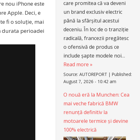
care promitea că va deveni
are nou iPhone este
un brand exclusiv electric
re Apple. Deci, e
până la sfârșitul acestui
e fi o soluție, mai
deceniu. În loc de o tranziție
tă durata perioadei
radicală, francezii pregătesc
o ofensivă de produs ce
include șapte modele noi…
Read more »
Source:
AUTOREPORT
|
Published:
August 7, 2026 - 10:42 am
O nouă eră la Munchen: Cea
mai veche fabrică BMW
renunță definitiv la
motoarele termice și devine
100% electrică