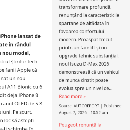
transformare profundă,
renunțând la caracteristicile
spartane de altădată în
favoarea confortului
 iPhone lansat de
modern. Proaspăt trecut
tate în rândul
printr-un facelift și un
un nou model,
upgrade tehnic substanțial,
trul știrilor tech
noul Isuzu D-Max 2026
pe fanii Apple că
demonstrează că un vehicul
ionat un nou
de muncă cinstit poate
pul A11 Bionic cu 6
evolua spre un nivel de…
dit deja iPhone 8
Read more »
ecranul OLED de 5.8
Source:
AUTOREPORT
|
Published:
iuni. Pe scurt,
August 7, 2026 - 10:52 am
n loc să aștepți
Peugeot renunță la
a-ți schimba în