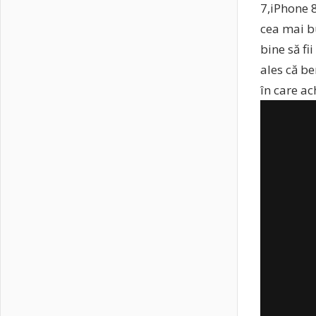
7,iPhone 8
cea mai bu
bine să fi
ales că be
în care ac