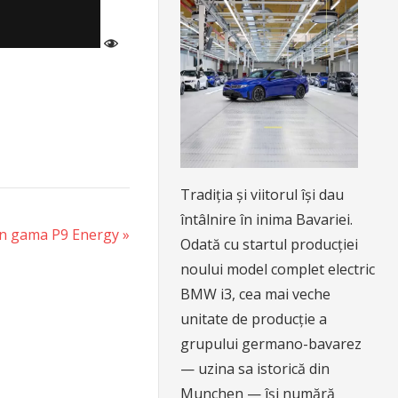
Tradiția și viitorul își dau
întâlnire în inima Bavariei.
din gama P9 Energy
Odată cu startul producției
noului model complet electric
BMW i3, cea mai veche
unitate de producție a
grupului germano-bavarez
— uzina sa istorică din
Munchen — își numără