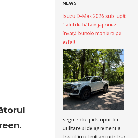
NEWS
Isuzu D-Max 2026 sub lupă:
Calul de bătaie japonez
învață bunele maniere pe
asfalt
ătorul
Segmentul pick-upurilor
reen.
utilitare și de agrement a
trecut în ultimii ani printr-o