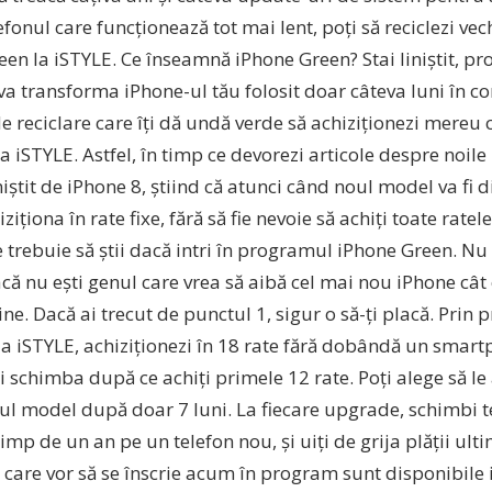
lefonul care funcționează tot mai lent, poți să reciclezi ve
een la iSTYLE. Ce înseamnă iPhone Green? Stai liniștit, p
va transforma iPhone-ul tău folosit doar câteva luni în c
de reciclare care îți dă undă verde să achiziționezi mereu
la iSTYLE. Astfel, în timp ce devorezi articole despre noile 
iștit de iPhone 8, știind că atunci când noul model va fi di
ziționa în rate fixe, fără să fie nevoie să achiți toate rate
e trebuie să știi dacă intri în programul iPhone Green. Nu
ă nu ești genul care vrea să aibă cel mai nou iPhone cât 
ine. Dacă ai trecut de punctul 1, sigur o să-ți placă. Pri
la iSTYLE, achiziționezi în 18 rate fără dobândă un smar
ți schimba după ce achiți primele 12 rate. Poți alege să le 
oul model după doar 7 luni. La fiecare upgrade, schimbi te
 timp de un an pe un telefon nou, și uiți de grija plății ulti
 care vor să se înscrie acum în program sunt disponibile