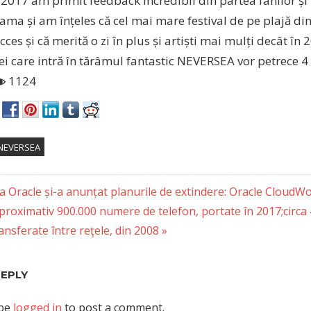
 2017 am primit feedback incredibil din partea fanilor ș
ama și am înțeles că cel mai mare festival de pe plajă di
cces și că merită o zi în plus și artiști mai mulți decât în
ei care intră în tărâmul fantastic NEVERSEA vor petrece 4 z
1124
NEVERSEA
 Oracle și-a anunțat planurile de extindere: Oracle CloudW
oximativ 900.000 numere de telefon, portate în 2017;circa 
tion
nsferate între reţele, din 2008
REPLY
 be
logged in
to post a comment.