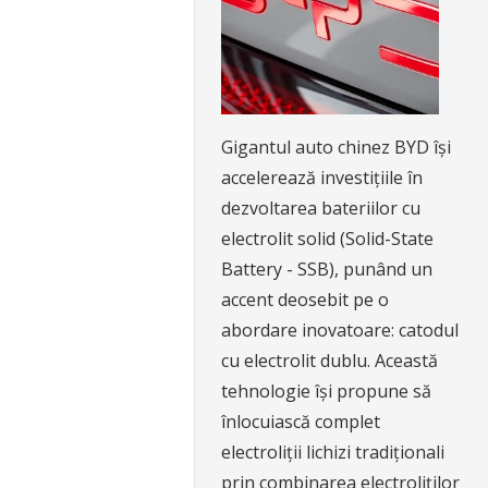
Gigantul auto chinez BYD își
accelerează investițiile în
dezvoltarea bateriilor cu
electrolit solid (Solid-State
Battery - SSB), punând un
accent deosebit pe o
abordare inovatoare: catodul
cu electrolit dublu. Această
tehnologie își propune să
înlocuiască complet
electroliții lichizi tradiționali
prin combinarea electroliților