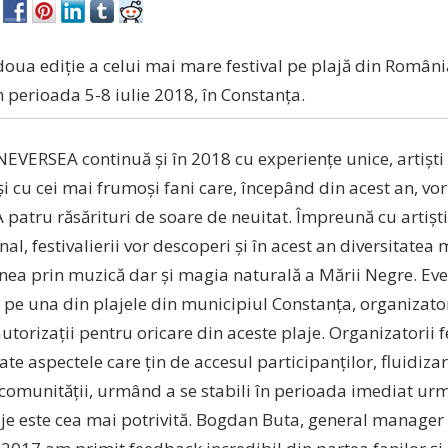
doua ediție a celui mai mare festival pe plajă din Român
n perioada 5-8 iulie 2018, în Constanța.
EVERSEA continuă și în 2018 cu experiențe unice, artiști
 cu cei mai frumoși fani care, începând din acest an, vo
patru răsărituri de soare de neuitat. Împreună cu artiș
nal, festivalierii vor descoperi și în acest an diversitatea 
unea prin muzică dar și magia naturală a Mării Negre. Ev
 pe una din plajele din municipiul Constanța, organizator
orizații pentru oricare din aceste plaje. Organizatorii f
ate aspectele care țin de accesul participanților, fluidizar
 comunității, urmând a se stabili în perioada imediat ur
aje este cea mai potrivită. Bogdan Buta, general manag