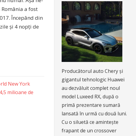
i nu numai. Așa ne-
n România a fost
 2017. Începând din
ile și 4 nopți de
Producătorul auto Chery și
gigantul tehnologic Huawei
orld New York
au dezvăluit complet noul
4,5 milioane de
model Luxeed RX, după o
primă prezentare sumară
lansată în urmă cu două luni.
Cu o siluetă ce amintește
frapant de un crossover