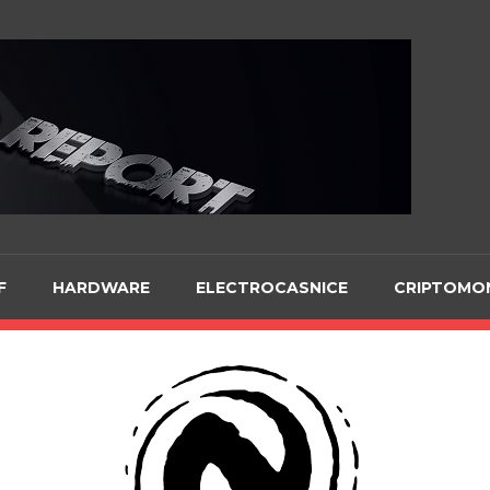
Te
F
HARDWARE
ELECTROCASNICE
CRIPTOMO