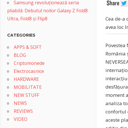
Samsung revoluționează seria
pliabilă: Debutul noilor Galaxy Z Fold8
Ultra, Fold8 și Flip8
Cea de-a 
avea loc î
CATEGORIES
Povestea N
APPS & SOFT
România și
BLOG
NEVERSEA 
Criptomonede
internațio
Electrocasnice
interacți
HARDWARE
desfășura
MOBILITATE
moment aut
NEW STUFF
NEWS
analiza to
REVIEWS
confortul
VIDEO
aceste pl