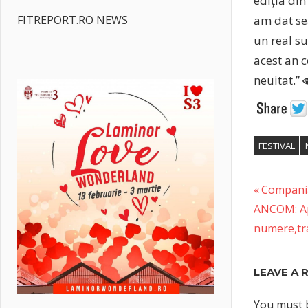
ediția din
FITREPORT.RO NEWS
am dat se
un real su
acest an c
neuitat.”
FESTIVAL
Previous
Post
Compania
Next
Post:
ANCOM: Apr
naviga
Post:
numere,tra
LEAVE A 
You must