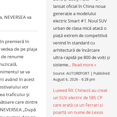
lansat oficial în China noua
generație a modelului
ia, NEVERSEA va
electric Smart #1. Noul SUV
urban de clasa mică atacă o
piață extrem de competitivă
 în premieră în
venind în standard cu
r vedea de pe plaja
arhitectură de încărcare
ti de renume
ultra-rapidă pe 800 de volți și
muzicală,
sisteme…
Read more »
enimentul se va
Source:
AUTOREPORT
|
Published:
ii având în acest
August 6, 2026 - 6:28 pm
estivalului vor
Luxeed RX: Chinezii au creat
ea traficului și
un SUV electric de 585 CP
mătoare care dintre
care arată ca un Ferrari și
er NEVERSEA „După
poartă un nume de Lexus