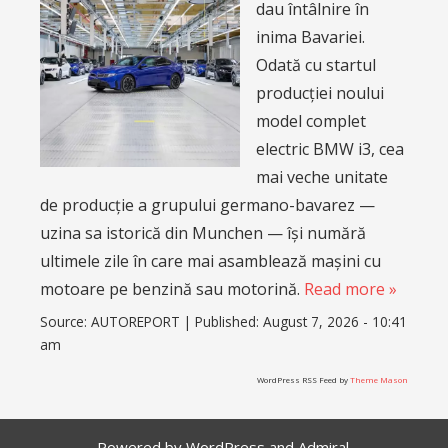
dau întâlnire în
inima Bavariei.
Odată cu startul
producției noului
model complet
electric BMW i3, cea
mai veche unitate
de producție a grupului germano-bavarez —
uzina sa istorică din Munchen — își numără
ultimele zile în care mai asamblează mașini cu
motoare pe benzină sau motorină.
Read more »
Source:
AUTOREPORT
|
Published:
August 7, 2026 - 10:41
am
WordPress RSS Feed by
Theme Mason
Powered by
WordPress
and
Admiral
.