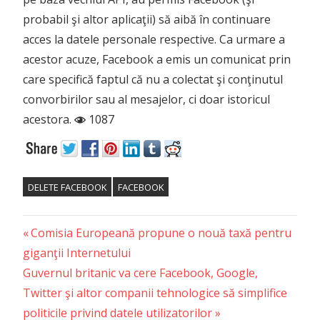
probabil şi altor aplicaţii) să aibă în continuare
acces la datele personale respective. Ca urmare a
acestor acuze, Facebook a emis un comunicat prin
care specifică faptul că nu a colectat şi conţinutul
convorbirilor sau al mesajelor, ci doar istoricul
acestora.
1087
DELETE FACEBOOK
FACEBOOK
Previous
Post
Comisia Europeană propune o nouă taxă pentru
Post:
giganţii Internetului
navigation
Next
Guvernul britanic va cere Facebook, Google,
Post:
Twitter şi altor companii tehnologice să simplifice
politicile privind datele utilizatorilor