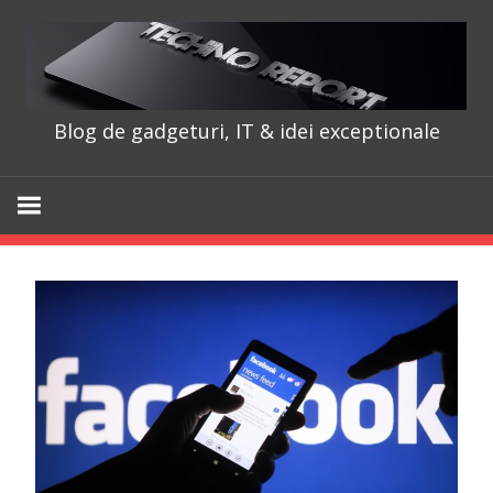
Skip
to
content
Blog de gadgeturi, IT & idei exceptionale
TechnoRepo