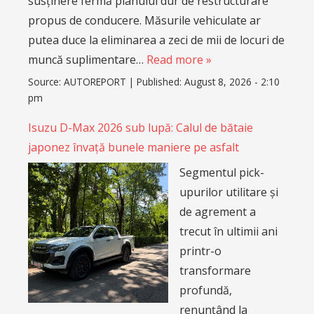
susținere fermă planului dur de restructurare
propus de conducere. Măsurile vehiculate ar
putea duce la eliminarea a zeci de mii de locuri de
muncă suplimentare…
Read more »
Source:
AUTOREPORT
|
Published:
August 8, 2026 - 2:10
pm
Isuzu D-Max 2026 sub lupă: Calul de bătaie
japonez învață bunele maniere pe asfalt
Segmentul pick-
upurilor utilitare și
de agrement a
trecut în ultimii ani
printr-o
transformare
profundă,
renunțând la