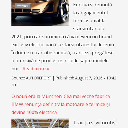
Europa și renunță
la angajamentul
ferm asumat la
sfârșitul anului
2021, prin care promitea că va deveni un brand
exclusiv electric până la sfârșitul acestui deceniu.
În loc de o tranziție radicală, francezii pregătesc
o ofensivă de produs ce include șapte modele
noi…
Read more »
Source:
AUTOREPORT
|
Published:
August 7, 2026 - 10:42
am
O nouă eră la Munchen: Cea mai veche fabrică
BMW renunță definitiv la motoarele termice și
devine 100% electrică
Tradiția și viitorul își